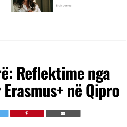
rë: Reflektime nga
 Erasmus+ në Qipro