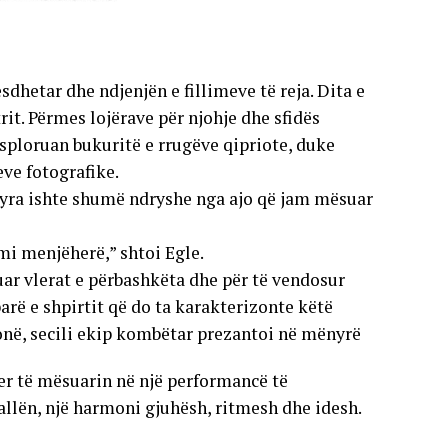
sdhetar dhe ndjenjën e fillimeve të reja. Dita e
trit. Përmes lojërave për njohje dhe sfidës
sploruan bukuritë e rrugëve qipriote, duke
ve fotografike.
tyra ishte shumë ndryshe nga ajo që jam mësuar
mi menjëherë,” shtoi Egle.
uar vlerat e përbashkëta dhe për të vendosur
arë e shpirtit që do ta karakterizonte këtë
onë, secili ekip kombëtar prezantoi në mënyrë
er të mësuarin në një performancë të
llën, një harmoni gjuhësh, ritmesh dhe idesh.