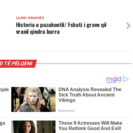
LAJMI I RRADHËS
Historia e pazakontë/ Fshati i grave që
vranë qindra burra
 TË PËLQENI