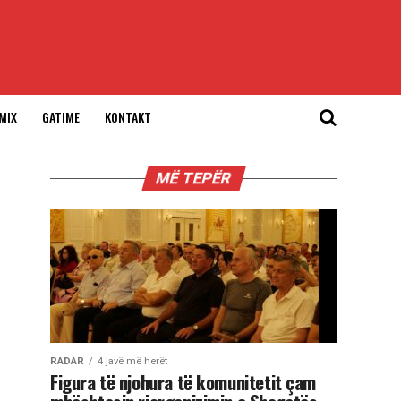
MIX
GATIME
KONTAKT
MË TEPËR
RADAR
4 javë më herët
Figura të njohura të komunitetit çam