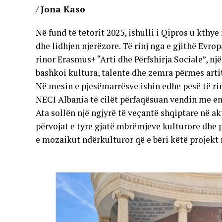
/
Jona Kaso
Në fund të tetorit 2025, ishulli i Qipros u kthy
dhe lidhjen njerëzore. Të rinj nga e gjithë Ev
rinor Erasmus+ “Arti dhe Përfshirja Sociale”, nj
bashkoi kultura, talente dhe zemra përmes artit
Në mesin e pjesëmarrësve ishin edhe pesë të ri
NECI Albania të cilët përfaqësuan vendin me en
Ata sollën një ngjyrë të veçantë shqiptare në a
përvojat e tyre gjatë mbrëmjeve kulturore dhe pu
e mozaikut ndërkulturor që e bëri këtë projekt 