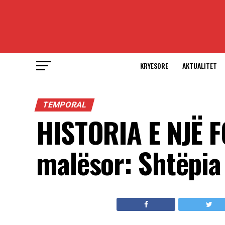
KRYESORE
AKTUALITET
TEMPORAL
HISTORIA E NJЁ F
malësor: Shtëpia 