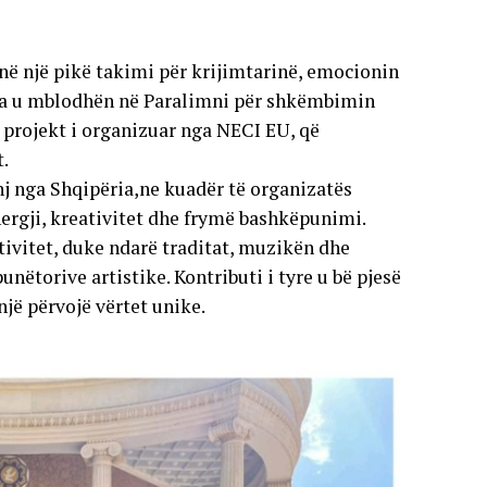
e në një pikë takimi për krijimtarinë, emocionin
ropa u mblodhën në Paralimni për shkëmbimin
ë projekt i organizuar nga NECI EU, që
.
nj nga Shqipëria,ne kuadër të organizatës
ergji, kreativitet dhe frymë bashkëpunimi.
ktivitet, duke ndarë traditat, muzikën dhe
nëtorive artistike. Kontributi i tyre u bë pjesë
një përvojë vërtet unike.