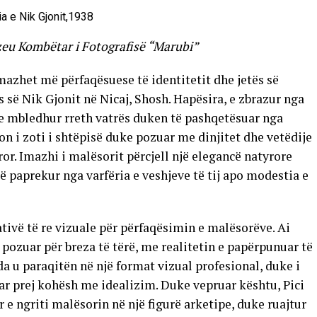
uzeu Kombëtar i Fotografisë “Marubi”
imazhet më përfaqësuese të identitetit dhe jetës së
 së Nik Gjonit në Nicaj, Shosh. Hapësira, e zbrazur nga
 e mbledhur rreth vatrës duken të pashqetësuar nga
on i zoti i shtëpisë duke pozuar me dinjitet dhe vetëdije
ror. Imazhi i malësorit përcjell një elegancë natyrore
të paprekur nga varfëria e veshjeve të tij apo modestia e
ativë të re vizuale për përfaqësimin e malësorëve. Ai
pozuar për breza të tërë, me realitetin e papërpunuar të
nda u paraqitën në një format vizual profesional, duke i
uar prej kohësh me idealizim. Duke vepruar kështu, Pici
e ngriti malësorin në një figurë arketipe, duke ruajtur