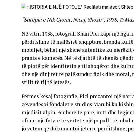
“Shtëpia e Nik Gjonit, Nicaj, Shosh”, 1938, © M
Në vitin 1938, fotografi Shan Pici kapi një nga 
përditshme të malësisë shqiptare, brenda kullës
mobiljet, bëhet një skenë autentike ku njerëzit
prania e kamerës. Në të djathtë të skenës qëndr
të plotë për identitetin e tij shoqëror dhe kultu
dhe një dinjitet të palëkundur fizik dhe moral, 
stilit të tij të jetesës.
Përmes kësaj fotografie, Pici prezantoi një narr
zëvendësoi fondalet e studios Marubi ku kishin 
mjedisit alpin. Për herë të parë, miti dhe legje
ofruar një fytyrë të vërtetë një populli të mbul
jo vetëm që dokumentoi jetën e përditshme, por 