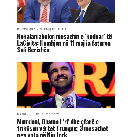
KRYESORE
9 muaj më herët
Kokalari zbulon mesazhin e ‘koduar’ të
LaCivita: Humbjen në 11 maj ia faturon
Sali Berishës
RADAR
9 muaj më herët
Mamdani, Obama i ‘ri’ dhe çfarë e
frikëson vërtet Trumpin; 3 mesazhet
nga vota në Nju Jork