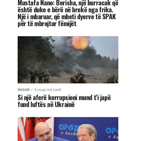
Mustafa Nano: Berisha, një burracak që
është duke e bërë në brekë nga frika.
Një i mbaruar, që mbeti dyerve të SPAK
për të mbrojtur fëmijët
RADAR
9 muaj më herët
Si një aferë korrupsioni mund t’i japë
fund luftës në Ukrainë