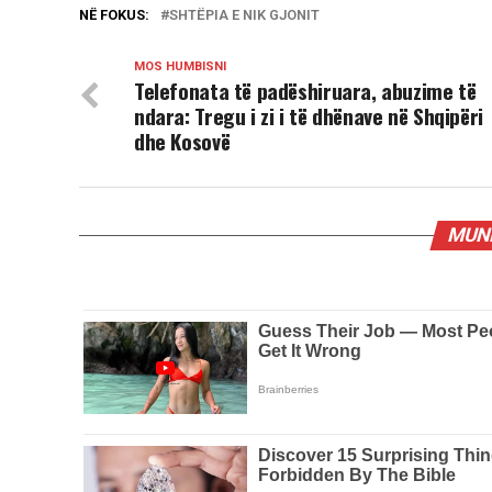
NË FOKUS:
SHTËPIA E NIK GJONIT
MOS HUMBISNI
Telefonata të padëshiruara, abuzime të
ndara: Tregu i zi i të dhënave në Shqipëri
dhe Kosovë
MUND