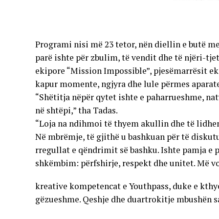
Programi nisi më 23 tetor, nën diellin e butë me
parë ishte për zbulim, të vendit dhe të njëri-tje
ekipore “Mission Impossible”, pjesëmarrësit ek
kapur momente, ngjyra dhe lule përmes aparate
“Shëtitja nëpër qytet ishte e paharrueshme, na
në shtëpi,” tha Tadas.
“Loja na ndihmoi të thyem akullin dhe të lidhe
Në mbrëmje, të gjithë u bashkuan për të diskut
rregullat e qëndrimit së bashku. Ishte pamja e p
shkëmbim: përfshirje, respekt dhe unitet. Më v
kreative kompetencat e Youthpass, duke e kthy
gëzueshme. Qeshje dhe duartrokitje mbushën sa