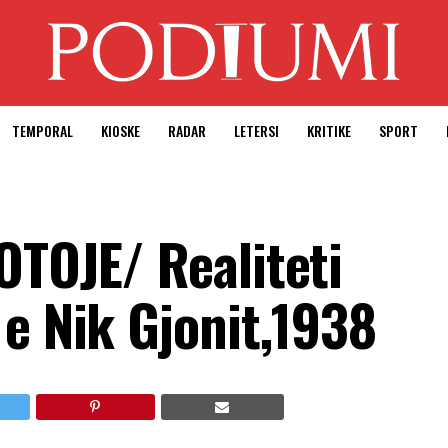
TEMPORAL
KIOSKE
RADAR
LETERSI
KRITIKE
SPORT
OTOJE/ Realiteti
e Nik Gjonit,1938