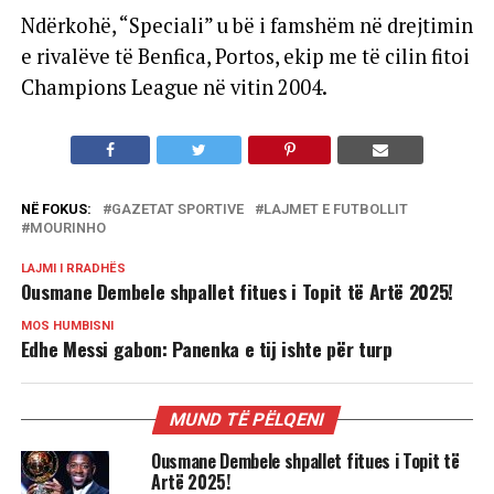
Ndërkohë, “Speciali” u bë i famshëm në drejtimin
e rivalëve të Benfica, Portos, ekip me të cilin fitoi
Champions League në vitin 2004.
NË FOKUS:
GAZETAT SPORTIVE
LAJMET E FUTBOLLIT
MOURINHO
LAJMI I RRADHËS
Ousmane Dembele shpallet fitues i Topit të Artë 2025!
MOS HUMBISNI
Edhe Messi gabon: Panenka e tij ishte për turp
MUND TË PËLQENI
Ousmane Dembele shpallet fitues i Topit të
Artë 2025!