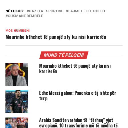
NË FOKUS:
GAZETAT SPORTIVE
LAJMET E FUTBOLLIT
OUSMANE DEMBELE
MOS HUMBISNI
Mourinho kthehet të punojë aty ku nisi karrierën
MUND TË PËLQENI
Mourinho kthehet të punojë aty ku nisi
karrierën
Edhe Messi gabon: Panenka e tij ishte për
turp
Arabia Saudite vazhdon të “tërheq” yjet
evropianë, 10 transferime më të mëdha të