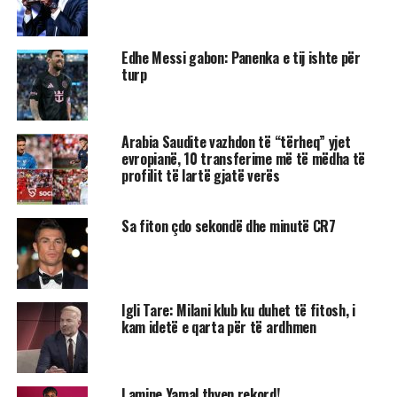
Edhe Messi gabon: Panenka e tij ishte për
turp
Arabia Saudite vazhdon të “tërheq” yjet
evropianë, 10 transferime më të mëdha të
profilit të lartë gjatë verës
Sa fiton çdo sekondë dhe minutë CR7
Igli Tare: Milani klub ku duhet të fitosh, i
kam idetë e qarta për të ardhmen
Lamine Yamal thyen rekord!