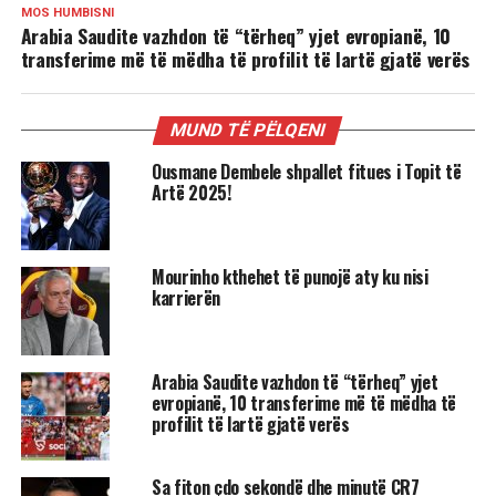
MOS HUMBISNI
Arabia Saudite vazhdon të “tërheq” yjet evropianë, 10
transferime më të mëdha të profilit të lartë gjatë verës
MUND TË PËLQENI
Ousmane Dembele shpallet fitues i Topit të
Artë 2025!
Mourinho kthehet të punojë aty ku nisi
karrierën
Arabia Saudite vazhdon të “tërheq” yjet
evropianë, 10 transferime më të mëdha të
profilit të lartë gjatë verës
Sa fiton çdo sekondë dhe minutë CR7