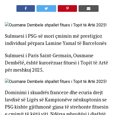
Sulmuesi i PSG-së mori çmimin më prestigjoz
individual përpara Lamine Yamal të Barcelonës
Sulmuesi i Paris Saint-Germain, Ousmane
Dembélé, është kurorëzuar fituesi i Topit të Artë
për meshkuj 2025.
Dominimi i skuadrës franceze dhe ecuria drejt
lavdisë së Ligës së Kampionëve nënkuptonin se
PSG kishte gjithmonë gjasa të strehonte fituesin
e çmimit të këtij viti. Ndërsa mbrojtësi i djathtë