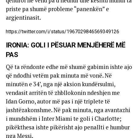
qëndroi në vend pa u hedhur dhe kështu mundi ta
priste pa shumë probleme “panenkën” e
argjentinasit.
https://twitter.com/i/status/1967029846569349126
IRONIA: GOLI I PËSUAR MENJËHERË MË
PAS
Që ta rëndonte edhe më shumë gabimin ishte ajo
që ndodhi vetëm pak minuta më vonë. Në
minutën e 34’, nga një aksion kundërsulmi,
vendasit arritën të zhbllokonin ndeshjen me
Idan Gorno, autor më pas i një triplete të
jashtëzakonshme. Në pak minuta, nga avantazhi
i mundshëm i Inter Miami te goli i Charlotte;
pikëkthesa ishte pikërisht ajo penallti e humbur
nga Messi.