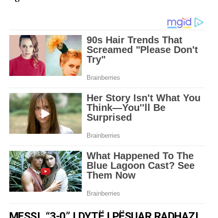
MESSI, “3-0” I DYTË I PËSUAR RADHAZI