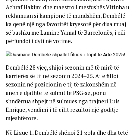
Achraf Hakimi dhe maestro i mesfushës Vitinha u
reklamuan si kampionë të mundshëm, Dembélé
ka qenë një nga favoritët kryesorë për disa muaj
së bashku me Lamine Yamal të Barcelonës, i cili
përfundoi i dyti në votime.
Dembélé 28 vjeç, shijoi sezonin më të mirë të
karrierës së tij në sezonin 2024–25. Ai e filloi
sezonin në pozicionin e tij të zakonshëm në
anën e djathtë të sulmit të PSG-së, por u
shndërrua shpejt në sulmues nga trajneri Luis
Enrique, vendimi i të cilit rezultoi një goditje
mjeshtërore.
Në Ligue 1, Dembélé shënoi 21 gola dhe dha tetë