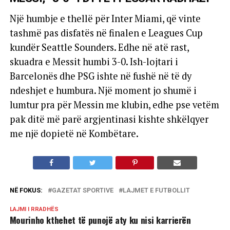
Një humbje e thellë për Inter Miami, që vinte
tashmë pas disfatës në finalen e Leagues Cup
kundër Seattle Sounders. Edhe në atë rast,
skuadra e Messit humbi 3-0. Ish-lojtari i
Barcelonës dhe PSG ishte në fushë në të dy
ndeshjet e humbura. Një moment jo shumë i
lumtur pra për Messin me klubin, edhe pse vetëm
pak ditë më parë argjentinasi kishte shkëlqyer
me një dopietë në Kombëtare.
NË FOKUS:
GAZETAT SPORTIVE
LAJMET E FUTBOLLIT
LAJMI I RRADHËS
Mourinho kthehet të punojë aty ku nisi karrierën