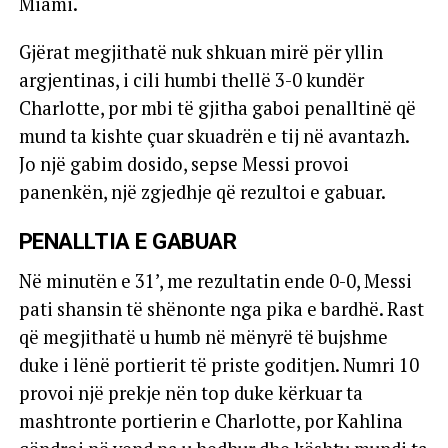
Miami.
Gjërat megjithatë nuk shkuan mirë për yllin
argjentinas, i cili humbi thellë 3-0 kundër
Charlotte, por mbi të gjitha gaboi penalltinë që
mund ta kishte çuar skuadrën e tij në avantazh.
Jo një gabim dosido, sepse Messi provoi
panenkën, një zgjedhje që rezultoi e gabuar.
PENALLTIA E GABUAR
Në minutën e 31’, me rezultatin ende 0-0, Messi
pati shansin të shënonte nga pika e bardhë. Rast
që megjithatë u humb në mënyrë të bujshme
duke i lënë portierit të priste goditjen. Numri 10
provoi një prekje nën top duke kërkuar ta
mashtronte portierin e Charlotte, por Kahlina