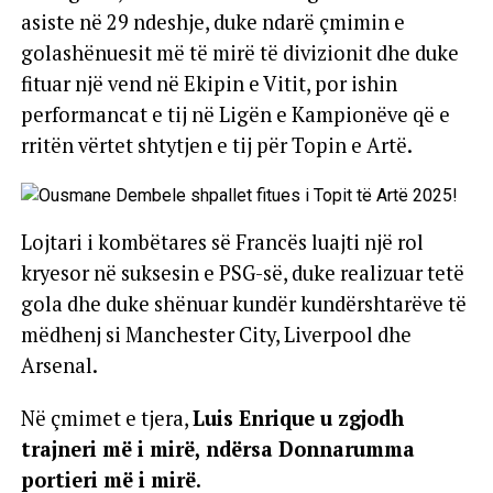
asiste në 29 ndeshje, duke ndarë çmimin e
golashënuesit më të mirë të divizionit dhe duke
fituar një vend në Ekipin e Vitit, por ishin
performancat e tij në Ligën e Kampionëve që e
rritën vërtet shtytjen e tij për Topin e Artë.
Lojtari i kombëtares së Francës luajti një rol
kryesor në suksesin e PSG-së, duke realizuar tetë
gola dhe duke shënuar kundër kundërshtarëve të
mëdhenj si Manchester City, Liverpool dhe
Arsenal.
Në çmimet e tjera,
Luis Enrique u zgjodh
trajneri më i mirë, ndërsa Donnarumma
portieri më i mirë.