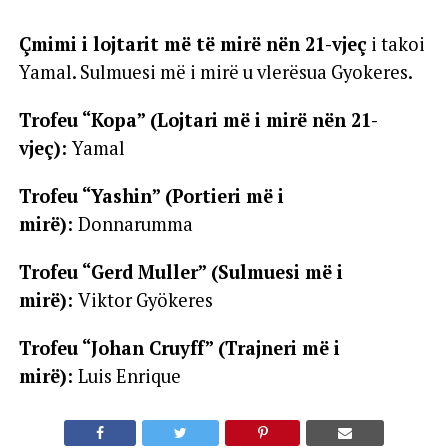
Çmimi i lojtarit më të mirë nën 21-vjeç
i takoi
Yamal. Sulmuesi më i mirë u vlerësua Gyokeres.
Trofeu “Kopa” (Lojtari më i mirë nën 21-
vjeç):
Yamal
Trofeu “Yashin” (Portieri më i
mirë):
Donnarumma
Trofeu “Gerd Muller” (Sulmuesi më i
mirë):
Viktor Gyökeres
Trofeu “Johan Cruyff” (Trajneri më i
mirë):
Luis Enrique