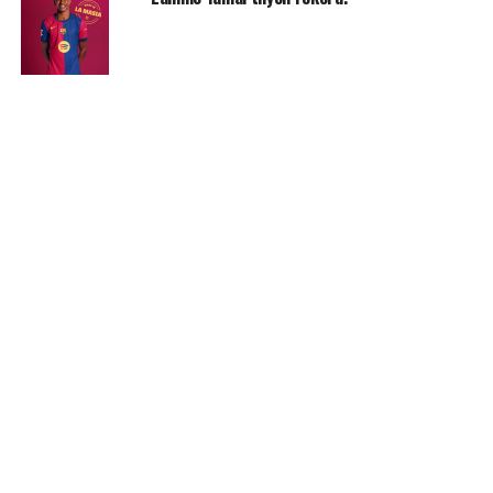
MË TEPËR
RADAR
4 javë më herët
Figura të njohura të komunitetit çam
mbështesin riorganizimin e Shoqatës Patriotike
Çamëria
KRYESORE
2 muaj më herët
Pasarelë-protesta: shto ujë e shto miell, e ka
humbur fillin.
KRYESORE
4 muaj më herët
Ish Sekretari Blinken: U qëndroj plotësisht
sanksioneve ndaj Berishës, ato tregojnë fajet e
tij, jo të SHBA