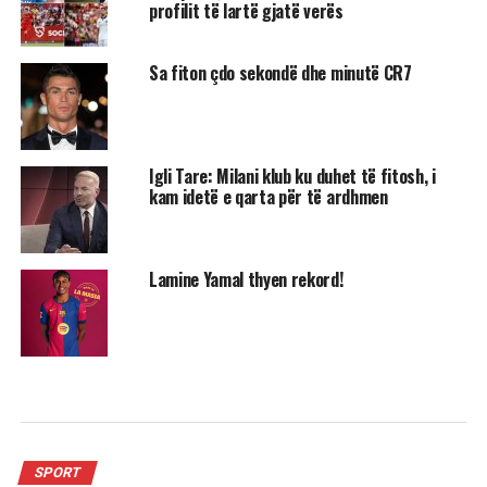
profilit të lartë gjatë verës
Sa fiton çdo sekondë dhe minutë CR7
Igli Tare: Milani klub ku duhet të fitosh, i
kam idetë e qarta për të ardhmen
Lamine Yamal thyen rekord!
SPORT