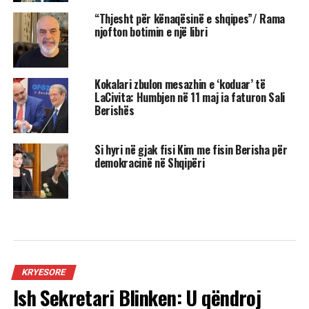
“Thjesht për kënaqësinë e shqipes”/ Rama
njofton botimin e një libri
Kokalari zbulon mesazhin e ‘koduar’ të
LaCivita: Humbjen në 11 maj ia faturon Sali
Berishës
Si hyri në gjak fisi Kim me fisin Berisha për
demokracinë në Shqipëri
KRYESORE
Ish Sekretari Blinken: U qëndroj