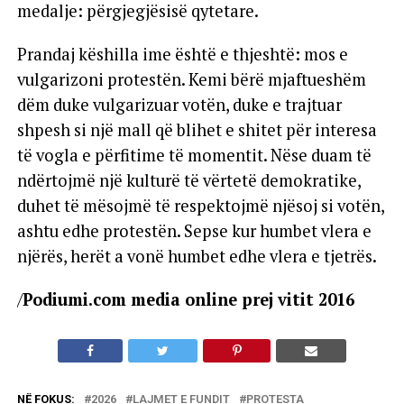
medalje: përgjegjësisë qytetare.
Prandaj këshilla ime është e thjeshtë: mos e
vulgarizoni protestën. Kemi bërë mjaftueshëm
dëm duke vulgarizuar votën, duke e trajtuar
shpesh si një mall që blihet e shitet për interesa
të vogla e përfitime të momentit. Nëse duam të
ndërtojmë një kulturë të vërtetë demokratike,
duhet të mësojmë të respektojmë njësoj si votën,
ashtu edhe protestën. Sepse kur humbet vlera e
njërës, herët a vonë humbet edhe vlera e tjetrës.
/
Podiumi.com media online prej vitit 2016
NË FOKUS:
2026
LAJMET E FUNDIT
PROTESTA