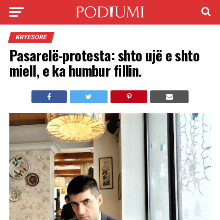
KRYESORE
Pasarelë-protesta: shto ujë e shto
miell, e ka humbur fillin.