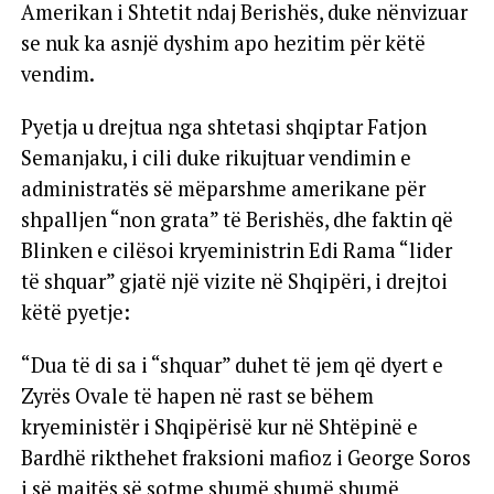
Amerikan i Shtetit ndaj Berishës, duke nënvizuar
se nuk ka asnjë dyshim apo hezitim për këtë
vendim.
Pyetja u drejtua nga shtetasi shqiptar Fatjon
Semanjaku, i cili duke rikujtuar vendimin e
administratës së mëparshme amerikane për
shpalljen “non grata” të Berishës, dhe faktin që
Blinken e cilësoi kryeministrin Edi Rama “lider
të shquar” gjatë një vizite në Shqipëri, i drejtoi
këtë pyetje:
“Dua të di sa i “shquar” duhet të jem që dyert e
Zyrës Ovale të hapen në rast se bëhem
kryeministër i Shqipërisë kur në Shtëpinë e
Bardhë rikthehet fraksioni mafioz i George Soros
i së majtës së sotme shumë shumë shumë