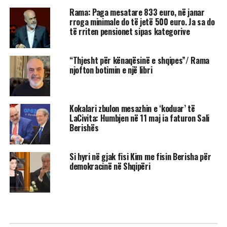
Rama: Paga mesatare 833 euro, në janar
rroga minimale do të jetë 500 euro. Ja sa do
të rriten pensionet sipas kategorive
“Thjesht për kënaqësinë e shqipes”/ Rama
njofton botimin e një libri
Kokalari zbulon mesazhin e ‘koduar’ të
LaCivita: Humbjen në 11 maj ia faturon Sali
Berishës
Si hyri në gjak fisi Kim me fisin Berisha për
demokracinë në Shqipëri