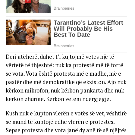
Deri atëherë, duhet t’i kujtojmë vetes një të
vërtetë të thjeshtë: nuk ka protestë më të fortë
se vota. Vota është protesta më e madhe, më e
pastër dhe më demokratike që ekziston. Ajo nuk
kërkon mikrofon, nuk kërkon pankarta dhe nuk
kërkon zhurmë. Kërkon vetëm ndërgjegje.
Kush nuk e kupton vlerën e votës së vet, vështirë
se mund të kuptojë edhe vlerën e protestës.
Sepse protesta dhe vota janë dy anë të së njëjtës