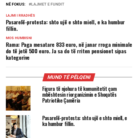
NË FOKUS:
LAJMET E FUNDIT
LAJMI I RRADHËS
Pasarelë-protesta: shto ujë e shto miell, e ka humbur
fillin.
MOS HUMBISNI
Rama: Paga mesatare 833 euro, në janar rroga minimale
do të jetë 500 euro. Ja sa do të rriten pensionet sipas
kategorive
MUND TË PËLQENI
Figura të njohura të komunitetit çam
mbështesin riorganizimin e Shoqatës
Patriotike Çamëria
Pasarelë-protesta: shto ujë e shto miell, e
ka humbur fillin.