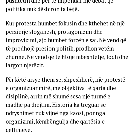
pushtetin dhe për të imponuar një debat që
politika nuk dëshiron ta bëjë.
Kur protesta humbet fokusin dhe kthehet në një
përzierje sloganesh, protagonizmi dhe
improvizimi, ajo humbet forcën e saj. Në vend që
të prodhojë presion politik, prodhon vetëm
zhurmë. Në vend që të fitojë mbështetje, lodh dhe
largon njerëzit.
Për këtë arsye them se, shpeshherë, një protestë
e organizuar mirë, me objektiva të qarta dhe
disiplinë, arrin më shumë sesa një turmë e
madhe pa drejtim. Historia ka treguar se
ndryshimet nuk vijnë nga kaosi, por nga
organizimi, këmbëngulja dhe qartësia e
qëllimeve.