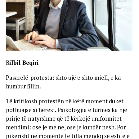
B
ilbil Beqiri
Pasarelë-protesta: shto ujë e shto miell, e ka
humbur fillin.
Të kritikosh protestën në këtë moment duket
pothuajse si herezi. Psikologjia e turmës ka një
prirje të natyrshme që të kërkojë uniformitet
mendimi: ose je me ne, ose je kundër nesh. Por
pikërisht në momente të tilla mendoj se është e