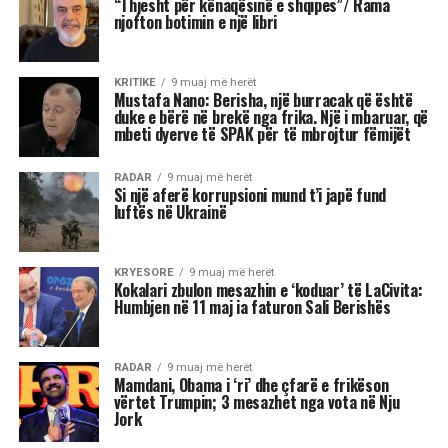
“Thjesht për kënaqësinë e shqipes”/ Rama
njofton botimin e një libri
KRITIKE
9 muaj më herët
Mustafa Nano: Berisha, një burracak që është
duke e bërë në brekë nga frika. Një i mbaruar, që
mbeti dyerve të SPAK për të mbrojtur fëmijët
RADAR
9 muaj më herët
Si një aferë korrupsioni mund t’i japë fund
luftës në Ukrainë
KRYESORE
9 muaj më herët
Kokalari zbulon mesazhin e ‘koduar’ të LaCivita:
Humbjen në 11 maj ia faturon Sali Berishës
RADAR
9 muaj më herët
Mamdani, Obama i ‘ri’ dhe çfarë e frikëson
vërtet Trumpin; 3 mesazhet nga vota në Nju
Jork