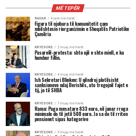
MË TEPËR
RADAR
4 javë më herët
Figura të njohura të komunitetit çam
mbështesin riorganizimin e Shoqatës Patriotike
Çamëria
KRYESORE
2 muaj më herët
Pasarelë-protesta: shto ujë e shto miell, e ka
humbur fillin.
KRYESORE
4 muaj më herët
Ish Sekretari Blinken: U qëndroj plotësisht
sanksioneve ndaj Berishës, ato tregojnë fajet e
tij, jo të SHBA
KRYESORE
7 muaj më herët
Rama: Paga mesatare 833 euro, në janar rroga
minimale do të jetë 500 euro. Ja sa do të rriten
pensionet sipas kategorive
KRYESORE
9 muaj më herët