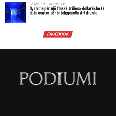
RADAR
9 muaj më herët
Dyshime për një fluskë triliona-dollarëshe të
data center për Inteligjencën Artificiale
FACEBOOK