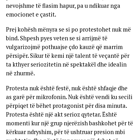
nevojshme të flasim hapur, pa u ndikuar nga
emocionet e çastit.
Prej kohësh mënyra se si po protestohet nuk më
bind. Shpesh pyes veten se si arrijmë të
vulgarizojmë pothuajse çdo kauzë që marrim
përsipër. Sikur të kemi një talent të veçantë për
ta kthyer seriozitetin në spektakël dhe idealin
në zhurmë.
Protesta nuk është festë, nuk është shfaqje dhe
as garë për mikrofonin. Nuk është vendi ku secili
përpiqet të bëhet protagonist për disa minuta.
Protesta është një akt serioz qytetar. Është
momenti kur një grup njerëzish bashkohet për të
kërkuar ndryshim, për të ushtruar presion mbi