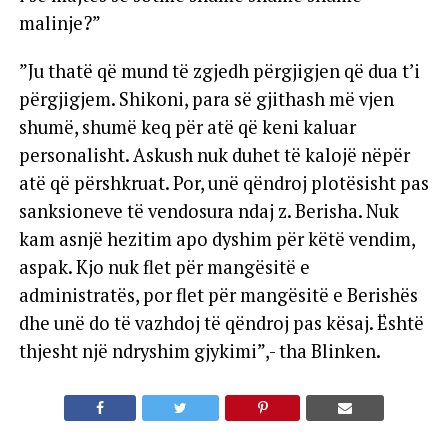
malinje?”
”Ju thatë që mund të zgjedh përgjigjen që dua t’i
përgjigjem. Shikoni, para së gjithash më vjen
shumë, shumë keq për atë që keni kaluar
personalisht. Askush nuk duhet të kalojë nëpër
atë që përshkruat. Por, unë qëndroj plotësisht pas
sanksioneve të vendosura ndaj z. Berisha. Nuk
kam asnjë hezitim apo dyshim për këtë vendim,
aspak. Kjo nuk flet për mangësitë e
administratës, por flet për mangësitë e Berishës
dhe unë do të vazhdoj të qëndroj pas kësaj. Është
thjesht një ndryshim gjykimi”,- tha Blinken.