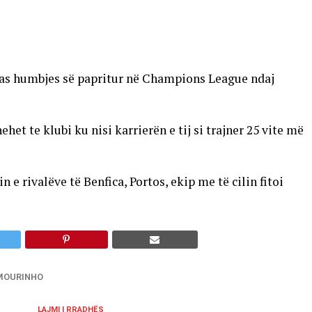
pas humbjes së papritur në Champions League ndaj
et te klubi ku nisi karrierën e tij si trajner 25 vite më
 e rivalëve të Benfica, Portos, ekip me të cilin fitoi
MOURINHO
LAJMI I RRADHËS