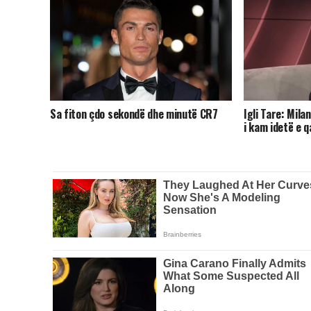
Sa fiton çdo sekondë dhe minutë CR7
Igli Tare: Mila
i kam idetë e 