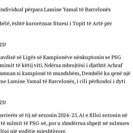
individual përpara Lamine Yamal të Barcelonës
é, është kurorëzuar fituesi i Topit të Artë për
 lavdisë së Ligës së Kampionëve nënkuptonin se PSG
mimit të këtij viti. Ndërsa mbrojtësi i djathtë Achraf
klamuan si kampionë të mundshëm, Dembélé ka qenë një
me Lamine Yamal të Barcelonës, i cili përfundoi i dyti
rierës së tij në sezonin 2024–25. Ai e filloi sezonin në
 të sulmit të PSG-së, por u shndërrua shpejt në sulmues
ultoi një goditje mjeshtërore.