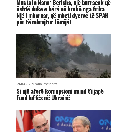
Mustafa Nano: Berisha, një burracak që
është duke e bërë në brekë nga frika.
Një i mbaruar, që mbeti dyerve të SPAK
për të mbrojtur fëmijët
RADAR
9 muaj më herët
Si një aferë korrupsioni mund t’i japë
fund luftës në Ukrainë