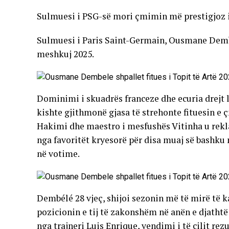
Sulmuesi i PSG-së mori çmimin më prestigjoz 
Sulmuesi i Paris Saint-Germain, Ousmane Dembél
meshkuj 2025.
Dominimi i skuadrës franceze dhe ecuria drejt
kishte gjithmonë gjasa të strehonte fituesin e ç
Hakimi dhe maestro i mesfushës Vitinha u re
nga favoritët kryesorë për disa muaj së bashku 
në votime.
Dembélé 28 vjeç, shijoi sezonin më të mirë të kar
pozicionin e tij të zakonshëm në anën e djathtë
nga trajneri Luis Enrique, vendimi i të cilit rez