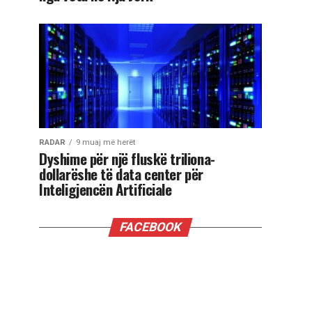
RADAR
9 muaj më herët
Dyshime për një fluskë triliona-
dollarëshe të data center për
Inteligjencën Artificiale
FACEBOOK