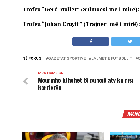
Trofeu “Gerd Muller” (Sulmuesi më i mirë)
Trofeu “Johan Cruyff” (Trajneri më i mirë)
NË FOKUS:
GAZETAT SPORTIVE
LAJMET E FUTBOLLIT
MOS HUMBISNI
Mourinho kthehet të punojë aty ku nisi
karrierën
MUND