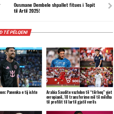
r
Ousmane Dembele shpallet fitues i Topit
të Artë 2025!
 TË PËLQENI
on: Panenka e tij ishte
Arabia Saudite vazhdon të “tërheq” yjet
evropianë, 10 transferime më të mëdha
të profilit të lartë gjatë verës