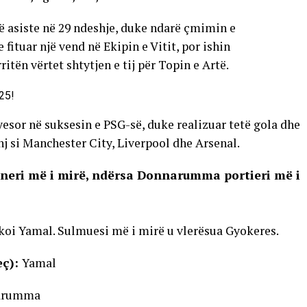
ë asiste në 29 ndeshje, duke ndarë çmimin e
fituar një vend në Ekipin e Vitit, por ishin
itën vërtet shtytjen e tij për Topin e Artë.
ryesor në suksesin e PSG-së, duke realizuar tetë gola dhe
 si Manchester City, Liverpool dhe Arsenal.
ajneri më i mirë, ndërsa Donnarumma portieri më i
koi Yamal. Sulmuesi më i mirë u vlerësua Gyokeres.
eç):
Yamal
arumma