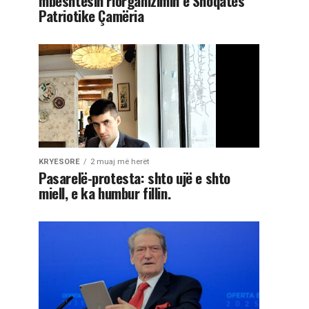
mbështesin riorganizimin e Shoqatës
Patriotike Çamëria
KRYESORE
2 muaj më herët
Pasarelë-protesta: shto ujë e shto
miell, e ka humbur fillin.