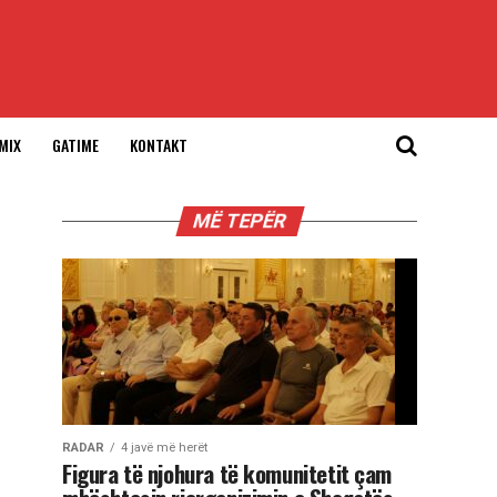
MIX
GATIME
KONTAKT
MË TEPËR
RADAR
4 javë më herët
Figura të njohura të komunitetit çam