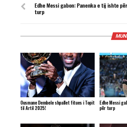
Edhe Messi gabon: Panenka e tij ishte pë
turp
MUND
Ousmane Dembele shpallet fitues i Topit
Edhe Messi gab
të Artë 2025!
për turp