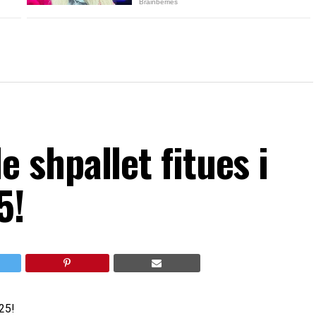
shpallet fitues i
5!