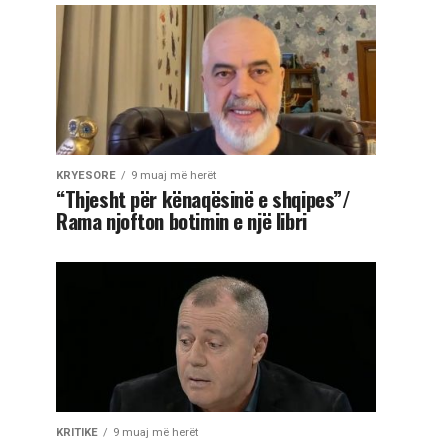
KRYESORE
9 muaj më herët
“Thjesht për kënaqësinë e shqipes”/
Rama njofton botimin e një libri
KRITIKE
9 muaj më herët