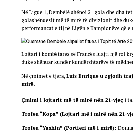
Në Ligue 1, Dembélé shënoi 21 gola dhe dha tet
golashënuesit më të mirë të divizionit dhe duke 
performancat e tij në Ligën e Kampionëve që e rr
Lojtari i kombëtares së Francës luajti një rol k
duke shënuar kundër kundërshtarëve të mëdhenj
Në çmimet e tjera,
Luis Enrique u zgjodh tr
mirë.
Çmimi i lojtarit më të mirë nën 21-vjeç
i ta
Trofeu “Kopa” (Lojtari më i mirë nën 21-vj
Trofeu “Yashin” (Portieri më i mirë):
Donn