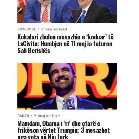
KRYESORE
9 muaj më herët
Kokalari zbulon mesazhin e ‘koduar’ të
LaCivita: Humbjen në 11 maj ia faturon
Sali Berishës
RADAR
9 muaj më herët
Mamdani, Obama i ‘ri’ dhe çfarë e
frikëson vërtet Trumpin; 3 mesazhet
nga vota në Nju Jork