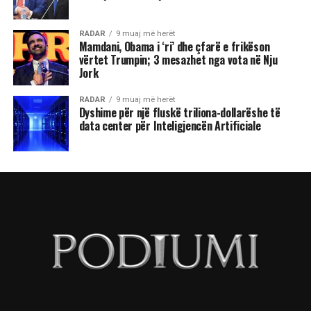
RADAR
9 muaj më herët
Mamdani, Obama i ‘ri’ dhe çfarë e frikëson
vërtet Trumpin; 3 mesazhet nga vota në Nju
Jork
RADAR
9 muaj më herët
Dyshime për një fluskë triliona-dollarëshe të
data center për Inteligjencën Artificiale