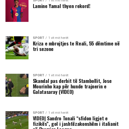
SPORT
1 vit më herët
Lamine Yamal thyen rekord!
SPORT
1 vit më herët
Kriza e mbrojtjes te Reali, 55 dëmtime në
tri sezone
SPORT
1 vit më herët
Skandal pas derbit të Stambollit, Jose
Mourinho kap për hunde trajnerin e
Galatasaray (VIDEO)
SPORT
1 vit më herët
VIDEO| Sandro Tonali “sfidon ligjet e
fizikës”, gol i jashtëzakonshëm i italianit