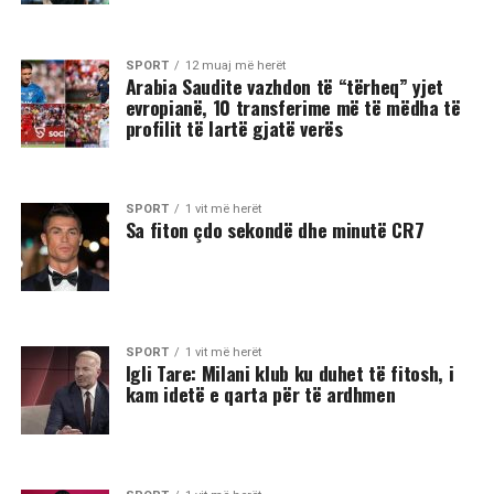
SPORT
12 muaj më herët
Arabia Saudite vazhdon të “tërheq” yjet
evropianë, 10 transferime më të mëdha të
profilit të lartë gjatë verës
SPORT
1 vit më herët
Sa fiton çdo sekondë dhe minutë CR7
SPORT
1 vit më herët
Igli Tare: Milani klub ku duhet të fitosh, i
kam idetë e qarta për të ardhmen