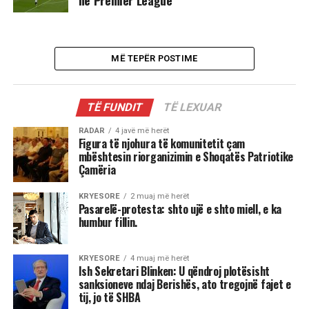
në Premier League
MË TEPËR POSTIME
TË FUNDIT
TË LEXUAR
RADAR
4 javë më herët
Figura të njohura të komunitetit çam
mbështesin riorganizimin e Shoqatës Patriotike
Çamëria
KRYESORE
2 muaj më herët
Pasarelë-protesta: shto ujë e shto miell, e ka
humbur fillin.
KRYESORE
4 muaj më herët
Ish Sekretari Blinken: U qëndroj plotësisht
sanksioneve ndaj Berishës, ato tregojnë fajet e
tij, jo të SHBA