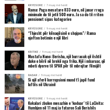
KRYESORE
7 muaj më herët
Rama: Paga mesatare 833 euro, në janar rroga
minimale do të jetë 500 euro. Ja sa do të rriten
pensionet sipas kategorive
KRYESORE
9 muaj më herët
“Thjesht për kënaqësinë e shqipes”/ Rama
njofton botimin e një libri
KRITIKE
9 muaj më herët
Mustafa Nano: Berisha, një burracak që është
duke e bërë në brekë nga frika. Një i mbaruar, që
mbeti dyerve të SPAK për të mbrojtur fëmijët
RADAR
9 muaj më herët
Si një aferë korrupsioni mund t’i japë fund
luftës në Ukrainë
KRYESORE
9 muaj më herët
Kokalari zbulon mesazhin e ‘koduar’ të LaCivita:
Humbjen në 11 maj ia faturon Sali Berishës