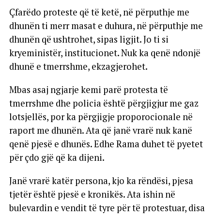
Çfarëdo proteste që të ketë, në përputhje me
dhunën ti merr masat e duhura, në përputhje me
dhunën që ushtrohet, sipas ligjit. Jo ti si
kryeministër, institucionet. Nuk ka qenë ndonjë
dhunë e tmerrshme, ekzagjerohet.
Mbas asaj ngjarje kemi parë protesta të
tmerrshme dhe policia është përgjigjur me gaz
lotsjellës, por ka përgjigje proporocionale në
raport me dhunën. Ata që janë vrarë nuk kanë
qenë pjesë e dhunës. Edhe Rama duhet të pyetet
për çdo gjë që ka dijeni.
Janë vrarë katër persona, kjo ka rëndësi, pjesa
tjetër është pjesë e kronikës. Ata ishin në
bulevardin e vendit të tyre për të protestuar, disa