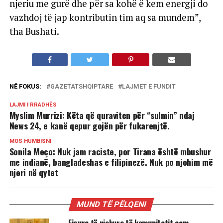
njeriu me gurë dhe për sa kohë ë kem energji do
vazhdoj të jap kontributin tim aq sa mundem”,
tha Bushati.
NË FOKUS:
GAZETATSHQIPTARE
LAJMET E FUNDIT
LAJMI I RRADHËS
Myslim Murrizi: Këta që quraviten për “sulmin” ndaj
News 24, e kanë qepur gojën për fukarenjtë.
MOS HUMBISNI
Sonila Meço: Nuk jam raciste, por Tirana është mbushur
me indianë, bangladeshas e filipinezë. Nuk po njohim më
njeri në qytet
MUND TË PËLQENI