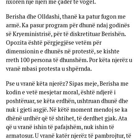
nxorën një njeri me çadër të vogël.
Berisha dhe Olldashi, thanë ka patur fugon me
armë. Ka pasur program për dhunë ndaj godinës
së Kryeministrisë, për të diskretituar Berishën.
Opozita është përgjegjëse vetëm për
dimensionin e dhunës në protestë, se kishte
rreth 100 persona të dhunshëm. Por këta njerëz u
vranë mbasi protesta u shpërnda.
Pse u vranë këta njerëz? Sipas meje, Berisha me
kodin e vetë mesjetar moral, është ndjerë i
poshtëruar, se këta erdhën, ushtruan dhunë dhe
nuk i gjeti asgjë. Në këtë moment mendoj se ka
dhënë urdhër që të shtihet, të derdhet gjak. Ata
që u vranë ishin të pafajshëm, nuk ishin të
armatosur. U vranë katër njerëz të pambrojtur, të