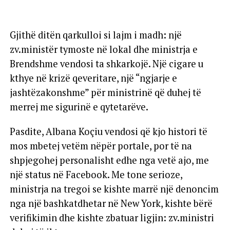
Gjithë ditën qarkulloi si lajm i madh: një
zv.ministër tymoste në lokal dhe ministrja e
Brendshme vendosi ta shkarkojë. Një cigare u
kthye në krizë qeveritare, një “ngjarje e
jashtëzakonshme” për ministrinë që duhej të
merrej me sigurinë e qytetarëve.
Pasdite, Albana Koçiu vendosi që kjo histori të
mos mbetej vetëm nëpër portale, por të na
shpjegohej personalisht edhe nga vetë ajo, me
një status në Facebook. Me tone serioze,
ministrja na tregoi se kishte marrë një denoncim
nga një bashkatdhetar në New York, kishte bërë
verifikimin dhe kishte zbatuar ligjin: zv.ministri