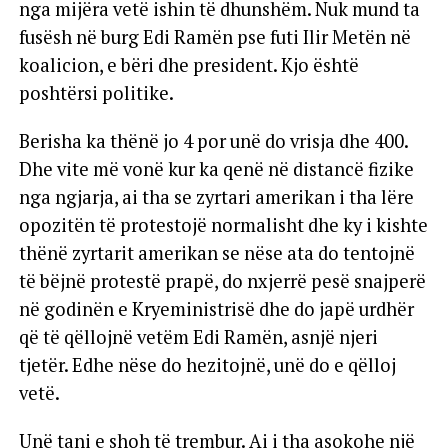
nga mijëra vetë ishin të dhunshëm. Nuk mund ta
fusësh në burg Edi Ramën pse futi Ilir Metën në
koalicion, e bëri dhe president. Kjo është
poshtërsi politike.
Berisha ka thënë jo 4 por unë do vrisja dhe 400.
Dhe vite më vonë kur ka qenë në distancë fizike
nga ngjarja, ai tha se zyrtari amerikan i tha lëre
opozitën të protestojë normalisht dhe ky i kishte
thënë zyrtarit amerikan se nëse ata do tentojnë
të bëjnë protestë prapë, do nxjerrë pesë snajperë
në godinën e Kryeministrisë dhe do japë urdhër
që të qëllojnë vetëm Edi Ramën, asnjë njeri
tjetër. Edhe nëse do hezitojnë, unë do e qëlloj
vetë.
Unë tani e shoh të trembur. Ai i tha asokohe një