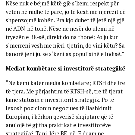
Nëse nuk e bëjmë këtë gjë s`kemi respekt për
veten në radhë të parë, jo të kesh me njerëzit që
shpenzojmë kohën. Pra kjo duhet të jetë një gjë
në ADN-në tonë. Nëse ne nesër do ulemi në
tryezën e BE-së, direkt do na thonë: Po ju kur
s`merreni vesh me njëri-tjetrin, do vini këtu? Sa
banorë jeni ju, se s`keni as popullsinë e Indisë.”
Mediat kombëtare si investitorë strategjikë
“Ne kemi katër media kombëtare; RTSH dhe tre
të tjera. Me përjashtim të RTSH-së, tre të tjerat
kanë statusin e investitorit strategjik. Po të
lexosh pozicionin negociues të Bashkimit
Europian, i kërkon qeverisë shqiptare që të
anulojë të gjitha praktikat e investitorëve
strategjikë. Tani, lëre BE-në. E duam ne