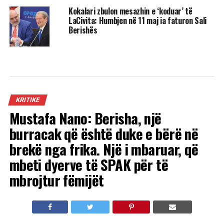
Kokalari zbulon mesazhin e ‘koduar’ të
LaCivita: Humbjen në 11 maj ia faturon Sali
Berishës
KRITIKE
Mustafa Nano: Berisha, një
burracak që është duke e bërë në
brekë nga frika. Një i mbaruar, që
mbeti dyerve të SPAK për të
mbrojtur fëmijët