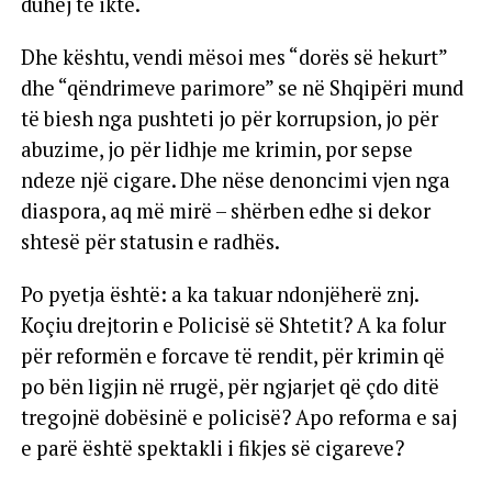
duhej të ikte.
Dhe kështu, vendi mësoi mes “dorës së hekurt”
dhe “qëndrimeve parimore” se në Shqipëri mund
të biesh nga pushteti jo për korrupsion, jo për
abuzime, jo për lidhje me krimin, por sepse
ndeze një cigare. Dhe nëse denoncimi vjen nga
diaspora, aq më mirë – shërben edhe si dekor
shtesë për statusin e radhës.
Po pyetja është: a ka takuar ndonjëherë znj.
Koçiu drejtorin e Policisë së Shtetit? A ka folur
për reformën e forcave të rendit, për krimin që
po bën ligjin në rrugë, për ngjarjet që çdo ditë
tregojnë dobësinë e policisë? Apo reforma e saj
e parë është spektakli i fikjes së cigareve?