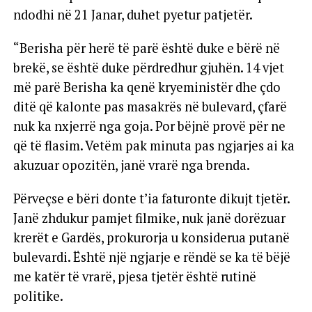
ndodhi në 21 Janar, duhet pyetur patjetër.
“Berisha për herë të parë është duke e bërë në
brekë, se është duke përdredhur gjuhën. 14 vjet
më parë Berisha ka qenë kryeministër dhe çdo
ditë që kalonte pas masakrës në bulevard, çfarë
nuk ka nxjerrë nga goja. Por bëjnë provë për ne
që të flasim. Vetëm pak minuta pas ngjarjes ai ka
akuzuar opozitën, janë vrarë nga brenda.
Përveçse e bëri donte t’ia faturonte dikujt tjetër.
Janë zhdukur pamjet filmike, nuk janë dorëzuar
krerët e Gardës, prokurorja u konsiderua putanë
bulevardi. Është një ngjarje e rëndë se ka të bëjë
me katër të vrarë, pjesa tjetër është rutinë
politike.