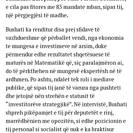
e cila pas fitores me 83 mandate mban, sipas tij,
një përgjegjësi të madhe.
Bushati ka renditur disa prej sfidave të
vazhdueshme që përballet vendi, nga ekonomia
te mungesa e investimeve në arsim, duke
përmendur edhe rezultatet shqetësuese të
maturës në Matematikë që, siç paralajmëron ai,
do të përkthehen në mungesë ekspertësh në të
ardhmen. Po ashtu, ndalet tek roli i mediave
publike, që sipas tij janë të varura nga pushteti
dhe jetojnë nën strehën e statusit të
“investitorëve strategjikë”. Në intervistë, Bushati
shpreh pikëpamjet e tij për deputetët e rinj,
marrëdhënien me opozitën, si edhe pozicionin e
tij personal si socialist që nuk e ka braktisur