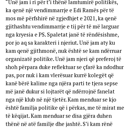
“Unë jam i ri për t’i thënë lamtumirë politikës,
ka qenë një vendimmarrje e Edi Ramës për të
mos më përfshirë në zgjedhjet e 2021, ka qenë
gjithashtu vendimmarrje e tij për të më larguar
nga kryesia e PS. Spaletat janë të rëndësishme,
por jo aq sa karakteri i njeriut. Unë jam aty ku
kam qenë gjithmonë, nuk është se kam ndërruar
organizatë politike. Unë jam njeri që preferoj të
shoh përpara duke reflektuar se çfarë ka ndodhur
pas, por nuk i kam vlerësuar kurrë kolegët që
kanë bërë kalime nga njëra parti te tjera sepse
më janë dukur si lojtarët që ndërrojnë fanelat
nga një klub në një tjetër. Kam menduar se kjo
është familja politike që i përkas, me të mirat me
të këqijat. Kam menduar se disa gjëra duhen
thënë në atë familje dhe jashtë. S’i kam rënë