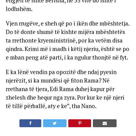
engjëll të ishte Berisha, në 35 vite do ishte i
lodhshëm.
Vjen rrugëve, e sheh që po i ikën dhe mbështetja.
Do të donte shumë të kishte mijëra mbështetës
ta rrethonte kryeministrinë, por ka vetëm disa
qindra. Krimi më i madh i këtij njeriu, është se po
e mban peng atë parti, i ka ngulur thonjtë në fyt.
E ka lënë vendin pa opozitë dhe ndaj pyesin
njerëzit, si ka mundësi që fiton Rama? Në
rrethana të tjera, Edi Rama duhej kapur për
zhelesh dhe hequr nga zyra. Por kur ke një njeri
të tillë përballë, aty e ke”, tha Nano.