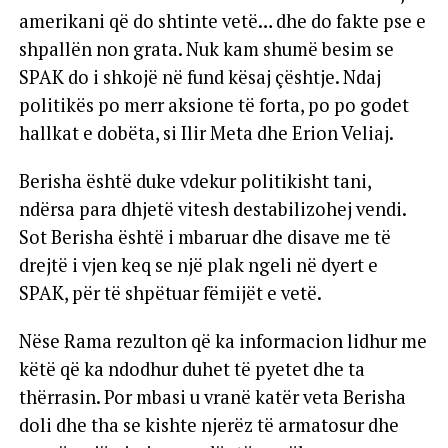
amerikani që do shtinte vetë… dhe do fakte pse e
shpallën non grata. Nuk kam shumë besim se
SPAK do i shkojë në fund kësaj çështje. Ndaj
politikës po merr aksione të forta, po po godet
hallkat e dobëta, si Ilir Meta dhe Erion Veliaj.
Berisha është duke vdekur politikisht tani,
ndërsa para dhjetë vitesh destabilizohej vendi.
Sot Berisha është i mbaruar dhe disave me të
drejtë i vjen keq se një plak ngeli në dyert e
SPAK, për të shpëtuar fëmijët e vetë.
Nëse Rama rezulton që ka informacion lidhur me
këtë që ka ndodhur duhet të pyetet dhe ta
thërrasin. Por mbasi u vranë katër veta Berisha
doli dhe tha se kishte njerëz të armatosur dhe