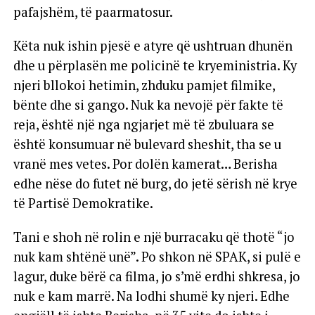
pafajshëm, të paarmatosur.
Këta nuk ishin pjesë e atyre që ushtruan dhunën
dhe u përplasën me policinë te kryeministria. Ky
njeri bllokoi hetimin, zhduku pamjet filmike,
bënte dhe si gango. Nuk ka nevojë për fakte të
reja, është një nga ngjarjet më të zbuluara se
është konsumuar në bulevard sheshit, tha se u
vranë mes vetes. Por dolën kamerat… Berisha
edhe nëse do futet në burg, do jetë sërish në krye
të Partisë Demokratike.
Tani e shoh në rolin e një burracaku që thotë “jo
nuk kam shtënë unë”. Po shkon në SPAK, si pulë e
lagur, duke bërë ca filma, jo s’më erdhi shkresa, jo
nuk e kam marrë. Na lodhi shumë ky njeri. Edhe