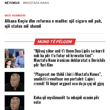
NË FOKUS:
MUSTAFA NANO
MOS HUMBISNI
Albana Koçiu dhe reforma e madhe: një cigare më pak,
një status më shumë
MUND TË PËLQENI
“Njësoj sikur unë t’i them Dua Lipës se kurrë
nuk ka për t’u futur në krevatin tim!”-
Mustafa Nano ironizon deklaratat e Berishës
për Yuri Kim
“Plagoset me thikë i biri i Mustafa Nanos”,
analisti i revoltuar me portalet: Lajm i
rremë! Të hiqet urgjent ose do ju çoj në gjyq
Koha që myslimanët ta mbajnë ezanin për
vete