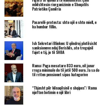
Figura të njohura të komunitetit çam
mbështesin riorganizimin e Shoqatës
Patriotike Çamëria
Pasarelë-protesta: shto ujë e shto miell, e
ka humbur fillin.
Ish Sekretari Blinken: U qëndroj plotësisht
sanksioneve ndaj Berishës, ato tregojnë
fajet e tij, jo të SHBA
Rama: Paga mesatare 833 euro, në janar
rroga minimale do të jetë 500 euro. Ja sa do
të rriten pensionet sipas kategorive
“Thjesht për kënaqësinë e shqipes”/ Rama
njofton botimin e një libri