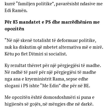
kurrë “familjen politike”, pavarësisht ndasive me
Edi Ramën.
Për 83 mandatet e PS dhe marrëdhënien me
opozitën
“Në një skenë totalisht të deformuar politike,
nuk ka diskutim që mbetet alternativa më e mirë.
Këtu po flet Ditmiri si socialist.
Ky rezultat thërret për një përgjegjësi të madhe.
Në radhë të parë për një përgjegjësi të madhe
nga ana e kryeministrit Rama, sepse edhe
slogani i PS ishte “Me Edin” dhe për në BE.
Me opozitën është domosdoshmëri si puna e
higjienës së gojës, në mëngjes dhe në darkë.