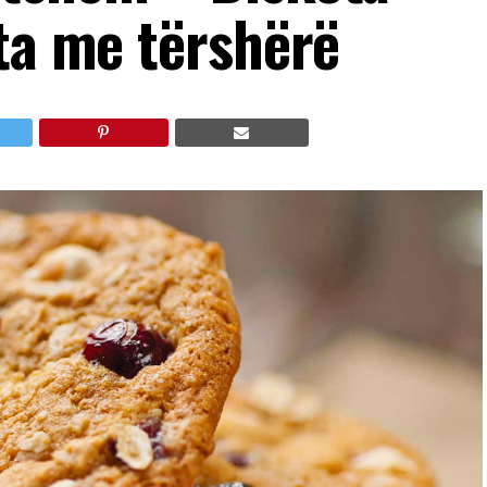
hta me tërshërë