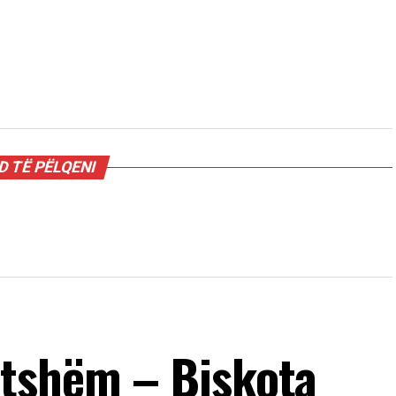
e
 TË PËLQENI
etshëm – Biskota