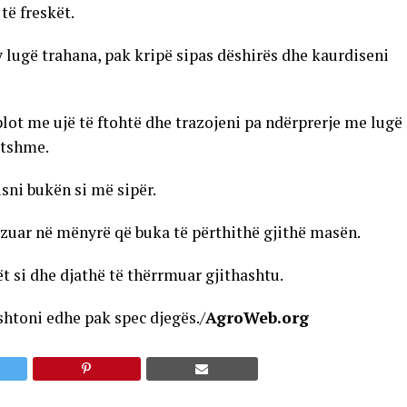
 të freskët.
y lugë trahana, pak kripë sipas dëshirës dhe kaurdiseni
lot me ujë të ftohtë dhe trazojeni pa ndërprerje me lugë
ajtshme.
isni bukën si më sipër.
azuar në mënyrë që buka të përthithë gjithë masën.
ët si dhe djathë të thërrmuar gjithashtu.
shtoni edhe pak spec djegës./
AgroWeb.org