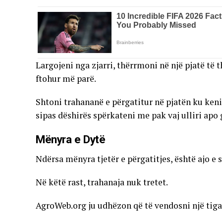
Largojeni nga zjarri, thërrmoni në një pjatë të th
ftohur më parë.
Shtoni trahananë e përgatitur në pjatën ku ken
sipas dëshirës spërkateni me pak vaj ulliri apo g
Mënyra e Dytë
Ndërsa mënyra tjetër e përgatitjes, është ajo e 
Në këtë rast, trahanaja nuk tretet.
AgroWeb.org ju udhëzon që të vendosni një tigan