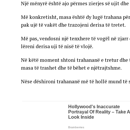
Një mënyrë është ajo përmes zierjes së ujit dhe
Më konkretisht, masa është dy lugë trahana për
pak ujë të vakët dhe trazojeni derisa të tretet.
Më pas, vendosni një tenxhere të vogël në zjarr 
lëreni derisa uji të nisë të vlojë.
Në këtë moment shtoni trahananë e tretur dhe t
masa të trashet dhe të bëhet e njëtrajtshme.
Nëse dëshironi trahananë më të hollë mund të sh