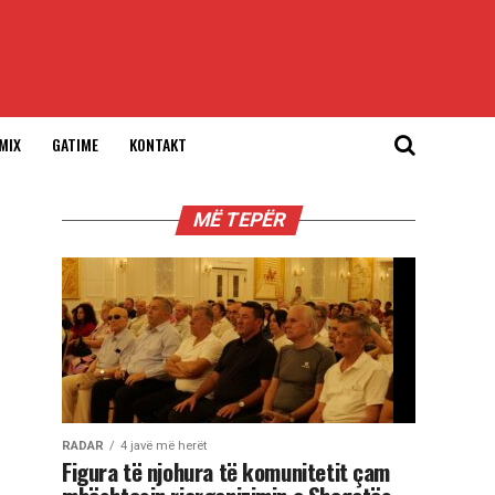
MIX
GATIME
KONTAKT
MË TEPËR
RADAR
4 javë më herët
Figura të njohura të komunitetit çam