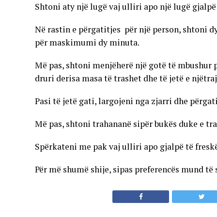
Shtoni aty një lugë vaj ulliri apo një lugë gjalpë
Në rastin e përgatitjes për një person, shtoni d
për maskimumi dy minuta.
Më pas, shtoni menjëherë një gotë të mbushur p
druri derisa masa të trashet dhe të jetë e njëtr
Pasi të jetë gati, largojeni nga zjarri dhe përgat
Më pas, shtoni trahananë sipër bukës duke e tr
Spërkateni me pak vaj ulliri apo gjalpë të fresk
Për më shumë shije, sipas preferencës mund të 