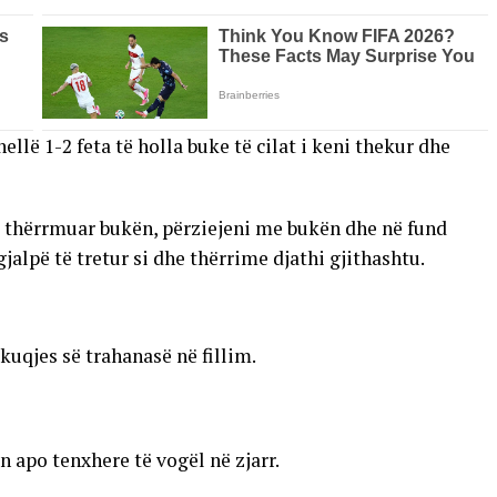
ellë 1-2 feta të holla buke të cilat i keni thekur dhe
i thërrmuar bukën, përziejeni me bukën dhe në fund
jalpë të tretur si dhe thërrime djathi gjithashtu.
skuqjes së trahanasë në fillim.
 apo tenxhere të vogël në zjarr.