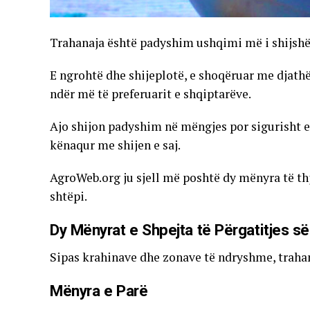
Trahanaja është padyshim ushqimi më i shijshë
E ngrohtë dhe shijeplotë, e shoqëruar me djathë
ndër më të preferuarit e shqiptarëve.
Ajo shijon padyshim në mëngjes por sigurisht 
kënaqur me shijen e saj.
AgroWeb.org ju sjell më poshtë dy mënyra të thje
shtëpi.
Dy Mënyrat e Shpejta të Përgatitjes s
Sipas krahinave dhe zonave të ndryshme, traha
Mënyra e Parë