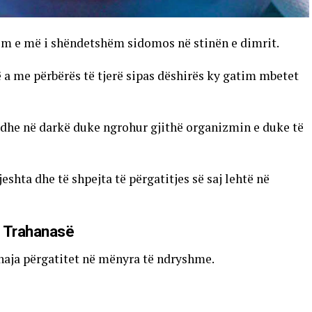
m e më i shëndetshëm sidomos në stinën e dimrit.
 a me përbërës të tjerë sipas dëshirës ky gatim mbetet
edhe në darkë duke ngrohur gjithë organizmin e duke të
shta dhe të shpejta të përgatitjes së saj lehtë në
ë Trahanasë
naja përgatitet në mënyra të ndryshme.