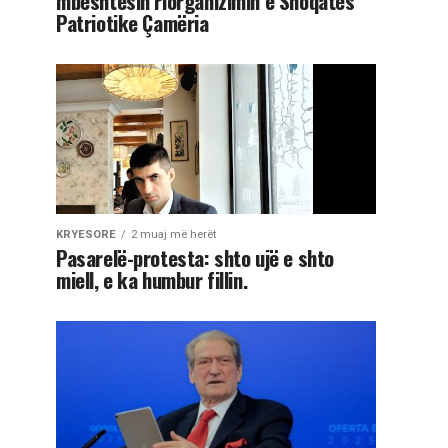
mbështesin riorganizimin e Shoqatës
Patriotike Çamëria
KRYESORE
2 muaj më herët
Pasarelë-protesta: shto ujë e shto
miell, e ka humbur fillin.