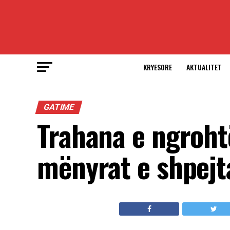
KRYESORE
AKTUALITET
GATIME
Trahana e ngroht
mënyrat e shpejta