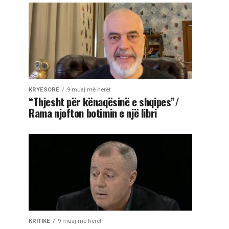
KRYESORE
9 muaj më herët
“Thjesht për kënaqësinë e shqipes”/
Rama njofton botimin e një libri
KRITIKE
9 muaj më herët