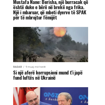
Mustafa Nano: Berisha, një burracak që
është duke e bërë në brekë nga frika.
Një i mbaruar, që mbeti dyerve të SPAK
për të mbrojtur fëmijët
RADAR
9 muaj më herët
Si një aferë korrupsioni mund t’i japë
fund luftës në Ukrainë