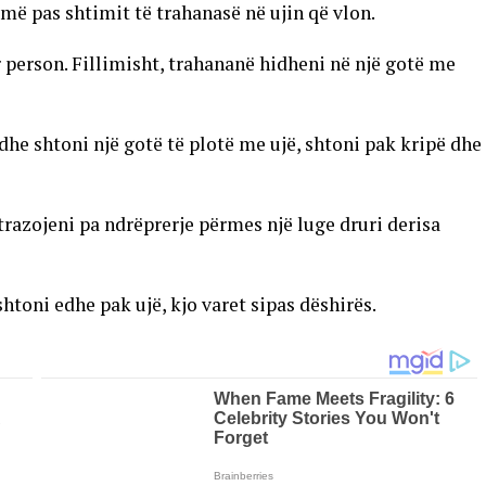
 më pas shtimit të trahanasë në ujin që vlon.
 person. Fillimisht, trahananë hidheni në një gotë me
dhe shtoni një gotë të plotë me ujë, shtoni pak kripë dhe
razojeni pa ndrëprerje përmes një luge druri derisa
toni edhe pak ujë, kjo varet sipas dëshirës.