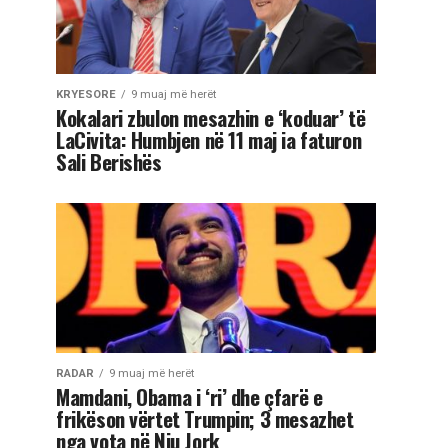
KRYESORE
9 muaj më herët
Kokalari zbulon mesazhin e ‘koduar’ të
LaCivita: Humbjen në 11 maj ia faturon
Sali Berishës
RADAR
9 muaj më herët
Mamdani, Obama i ‘ri’ dhe çfarë e
frikëson vërtet Trumpin; 3 mesazhet
nga vota në Nju Jork