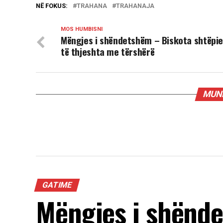
NË FOKUS:
TRAHANA
TRAHANAJA
MOS HUMBISNI
Mëngjes i shëndetshëm – Biskota shtëpi
të thjeshta me tërshërë
MUND
GATIME
Mëngjes i shënd