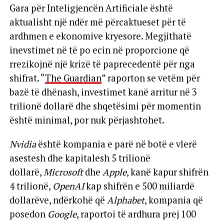
Gara për Inteligjencën Artificiale është
aktualisht një ndër më përcaktueset për të
ardhmen e ekonomive kryesore. Megjithatë
inevstimet në të po ecin në proporcione që
rrezikojnë një krizë të paprecedentë për nga
shifrat. “
The Guardian
” raporton se vetëm për
bazë të dhënash, investimet kanë arritur në 3
trilionë dollarë dhe shqetësimi për momentin
është minimal, por nuk përjashtohet.
Nvidia
është kompania e parë në botë e vlerë
asestesh dhe kapitalesh 5 trilionë
dollarë,
Microsoft
dhe
Apple
, kanë kapur shifrën
4 trilionë,
OpenAI
kap shifrën e 500 miliardë
dollarëve, ndërkohë që
Alphabet
, kompania që
posedon
Google
, raportoi të ardhura prej 100