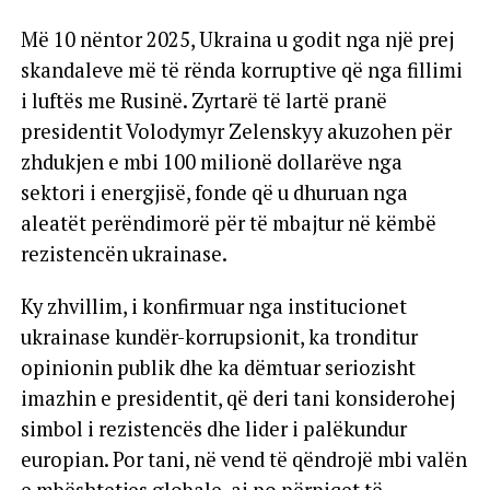
Më 10 nëntor 2025, Ukraina u godit nga një prej
skandaleve më të rënda korruptive që nga fillimi
i luftës me Rusinë. Zyrtarë të lartë pranë
presidentit Volodymyr Zelenskyy akuzohen për
zhdukjen e mbi 100 milionë dollarëve nga
sektori i energjisë, fonde që u dhuruan nga
aleatët perëndimorë për të mbajtur në këmbë
rezistencën ukrainase.
Ky zhvillim, i konfirmuar nga institucionet
ukrainase kundër-korrupsionit, ka tronditur
opinionin publik dhe ka dëmtuar seriozisht
imazhin e presidentit, që deri tani konsiderohej
simbol i rezistencës dhe lider i palëkundur
europian. Por tani, në vend të qëndrojë mbi valën
e mbështetjes globale, ai po përpiqet të