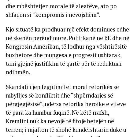
dhe mbështetjen morale të aleatëve, ato po
shfaqen si “kompromis i nevojshëm”.
Kjo situatë ka prodhuar një efekt dominues edhe
në skenën perëndimore. Politikanë në BE dhe në
Kongresin Amerikan, të lodhur nga vështirësitë
buxhetore dhe mungesa e progresit ushtarak,
tani gjejnë justifikim të qartë për të reduktuar
ndihmën.
Skandali i jep legjitimitet moral retorikës së
mbylljes së konfliktit dhe “shpërndarjes së
përgjegjësisë”, ndërsa retorika heroike e viteve
të para ka humbur fuqinë. Në këtë rrafsh,
Kremlini nuk ka nevojë të fitojë betejën në
terren; i mjafton të shohë kundërshtarin duke u