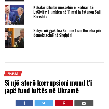
Kokalari zbulon mesazhin e ‘koduar’ të
LaCivita: Humbjen në 11 maj ia faturon Sali
Berishës
Si hyri në gjak fisi Kim me fisin Berisha për
demokracinë në Shqipëri
RADAR
Si një aferë korrupsioni mund t’i
japë fund luftës në Ukrainë