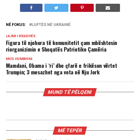
NË FOKUS:
LUFTËS NË UKRAINË
LAJMI I RRADHËS
Figura të njohura të komunitetit çam mbështesin
riorganizimin e Shoqatës Patriotike Çamëria
MOS HUMBISNI
Mamdani, Obama i ‘ri’ dhe çfarë e frikëson vërtet
Trumpin; 3 mesazhet nga vota në Nju Jork
MUND TË PËLQENI
RADAR