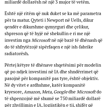
miliardë dollarësh në një 3 mujor të vetëm.
Është një ritëm që nuk duket se ka më parametra
për ta matur. Qyteti i Newport në Uells, dikur
qendër e dikurshme qymyrguri dhe çelikur,
shpreson që të hyjë në shekullin e ri me një
investim nga
Microsoft
në një bazë të dhënash që
do të shfrytëzojë sipërfaqen e një ish-fabrike
radiatorësh.
Përtej këtyre të dhënave shqetësimi për modelin
që po ndjek investimi në IA dhe shndërrimet që
pasojnë për kompanitë pas tyre, është objektiv.
Në dy vitet e ardhshme, katër kompanitë
kryesore,
Amazon, Meta, Google
dhe
Microsoft
do
të shpenzojnë më shumë se 750 miliardë dollarë
për zhvillimin e IA, logjistikën e tij, shifër që