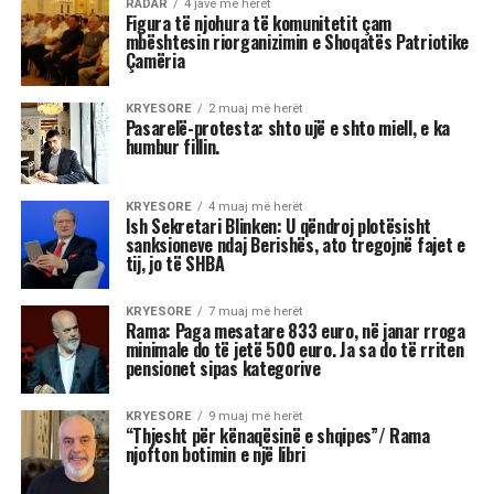
Mamdani, Obama i ‘ri’ dhe çfarë e
frikëson vërtet Trumpin; 3 mesazhet
nga vota në Nju Jork
Shkruar nga Massimo Gaggi
Fitorja e Mamdanit duhet të
trajtohet me kujdes nga
Partia Demokratike. Ajo ka
rizbuluar aftësitë e
ndërmjetësimit agresiv të