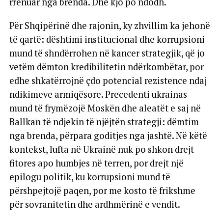
rrënuar nga brenda. Dhe kjo po ndodh.
Për Shqipërinë dhe rajonin, ky zhvillim ka jehonë
të qartë: dështimi institucional dhe korrupsioni
mund të shndërrohen në kancer strategjik, që jo
vetëm dëmton kredibilitetin ndërkombëtar, por
edhe shkatërrojnë çdo potencial rezistence ndaj
ndikimeve armiqësore. Precedenti ukrainas
mund të frymëzojë Moskën dhe aleatët e saj në
Ballkan të ndjekin të njëjtën strategji: dëmtim
nga brenda, përpara goditjes nga jashtë. Në këtë
kontekst, lufta në Ukrainë nuk po shkon drejt
fitores apo humbjes në terren, por drejt një
epilogu politik, ku korrupsioni mund të
përshpejtojë paqen, por me kosto të frikshme
për sovranitetin dhe ardhmërinë e vendit.