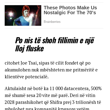
Po nis të shoh fillimin e një
lloj fluske
citohet Joe Tsai, sipas të cilit fondet që po
akumulohen nuk mbështeten me pritmëritë e
klientëve potencialë.
Aktulaisht në botë ka 11 000 datacentera, 500%
më shumë sesa 20 vite më parë. Deri në vitin
2028 parashikohet që Shifra prej 3 trilionësh të
mbulohet nga kompanitë kryesore vetëm