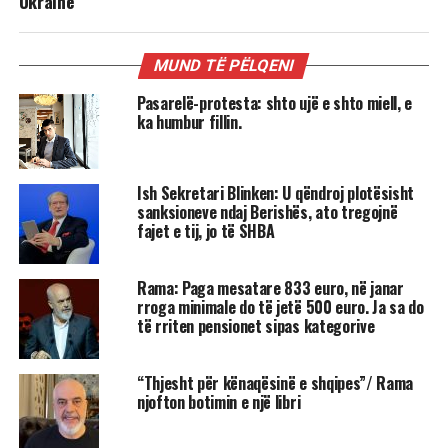
Ukrainë
MUND TË PËLQENI
Pasarelë-protesta: shto ujë e shto miell, e
ka humbur fillin.
Ish Sekretari Blinken: U qëndroj plotësisht
sanksioneve ndaj Berishës, ato tregojnë
fajet e tij, jo të SHBA
Rama: Paga mesatare 833 euro, në janar
rroga minimale do të jetë 500 euro. Ja sa do
të rriten pensionet sipas kategorive
“Thjesht për kënaqësinë e shqipes”/ Rama
njofton botimin e një libri