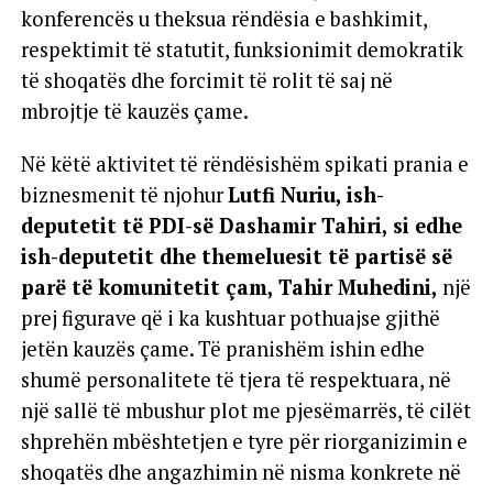
konferencës u theksua rëndësia e bashkimit,
respektimit të statutit, funksionimit demokratik
të shoqatës dhe forcimit të rolit të saj në
mbrojtje të kauzës çame.
Në këtë aktivitet të rëndësishëm spikati prania e
biznesmenit të njohur
Lutfi Nuriu, ish-
deputetit të PDI-së Dashamir Tahiri, si edhe
ish-deputetit dhe themeluesit të partisë së
parë të komunitetit çam, Tahir Muhedini,
një
prej figurave që i ka kushtuar pothuajse gjithë
jetën kauzës çame. Të pranishëm ishin edhe
shumë personalitete të tjera të respektuara, në
një sallë të mbushur plot me pjesëmarrës, të cilët
shprehën mbështetjen e tyre për riorganizimin e
shoqatës dhe angazhimin në nisma konkrete në