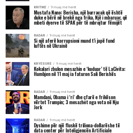
Barack Obamës, duke
shfrytëzuar shqetësimet e
votuesve në lidhje me
ekonominë përpara
zgjedhjeve të mesit të
mandatit…
Tenda e madhe, kostoja e lartë e jetesës,
rregullat në ndryshim të lojës: në dritën e fitores
së Mamdanit, kryetarit të ri të bashkisë së Nju
Jorkut, Socialist Demokrat, dhe sukseseve të tjera
të Partisë Progresive në zgjedhjet e 4 nëntorit,
nga fitimi i posteve të guvernatorëve të
Virxhinias dhe Nju Xhersit deri te fitorja në
referendum në Kaliforni, këto tre fronte do të