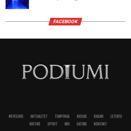
jenë vendimtare, një vit nga tani, në zgjedhjet e
mesit të mandatit që mund ta privojnë Trumpin
nga kontrolli i Kongresit.
Fitorja e madhe e Mamdanit, me mobilizimin e
mbi 100 mijë vullnetarëve, përfaqëson një
injeksion të jashtëzakonshëm energjie për një
parti të krahut të majtë që deri më tani është
dekurajuar dhe çorientuar nga kthimi i Donald
Trump dhe axhenda e tij autoritare.
Mobilizimi i të rinjve (dhe gjithashtu ai i grave, i
simbolizuar nga ngritja e dy guvernatorëve të
rinj) është një aset i paçmuar për Demokratët,
por nuk mund të harrojmë se Amerika tani është
një vend thellësisht i ndarë: Verilindja, bregdeti i