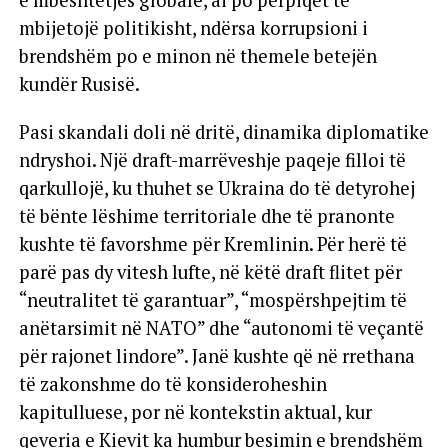
mbijetojë politikisht, ndërsa korrupsioni i
brendshëm po e minon në themele betejën
kundër Rusisë.
Pasi skandali doli në dritë, dinamika diplomatike
ndryshoi. Një draft-marrëveshje paqeje filloi të
qarkullojë, ku thuhet se Ukraina do të detyrohej
të bënte lëshime territoriale dhe të pranonte
kushte të favorshme për Kremlinin. Për herë të
parë pas dy vitesh lufte, në këtë draft flitet për
“neutralitet të garantuar”, “mospërshpejtim të
anëtarsimit në NATO” dhe “autonomi të veçantë
për rajonet lindore”. Janë kushte që në rrethana
të zakonshme do të konsideroheshin
kapitulluese, por në kontekstin aktual, kur
qeveria e Kievit ka humbur besimin e brendshëm