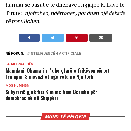
harruar se bazat e të dhënave i ngjajnë kullave të
Tiranë:
njoftohen, ndërtohen, por duan një dekadë
të popullohen.
NË FOKUS:
INTELIGJENCËN ARTIFICIALE
LAJMI I RRADHËS
Mamdani, Obama i ‘ri’ dhe çfarë e frikëson vërtet
Trumpin; 3 mesazhet nga vota në Nju Jork
MOS HUMBISNI
Si hyri në gjak fisi Kim me fisin Berisha për
demokracinë në Shqipëri
MUND TË PËLQENI