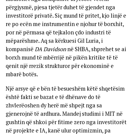
përgjysmë, pjesa tjetër duhet të gjendet nga
investitorë privatë. Siç mund të pritet, kjo linjë e
re po ecën me instrumentin e njohur të borxhit,
por në përmasa që tejkalon çdo industri të
mëparëshme. Aq sa kërkuesi Gil Luria, i
kompanisë
DA Davidson
në SHBA, shprehet se ai
borxh mund të mbërrijë në pikën kritike të të
qenit një rrezik strukturor për ekonominë e
mbarë botës.
Një arsye që e bën të besueshëm këtë shqetësim
është fakti se bazat e të dhënave do të
zhvlerëoshen dy herë më shpejt nga sa
gjenerojnë të ardhura. Mandej studimi i MIT në
gushtin që shkoi për fitime zero nga investitorët
në projekte e IA, kanë ulur optimizmin, pa