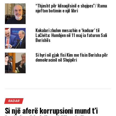
“Thjesht për kënaqësinë e shqipes”/ Rama
njofton botimin e një libri
Kokalari zbulon mesazhin e ‘koduar’ të
LaCivita: Humbjen në 11 maj ia faturon Sali
Berishës
Si hyri në gjak fisi Kim me fisin Berisha për
demokracinë në Shqipëri
RADAR
Si një aferë korrupsioni mund t’i