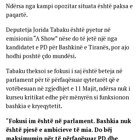
Ndërsa nga kampi opozitar situata është paksa e
paqartë.
Deputetja Jorida Tabaku është pyetur në
emisionin “A Show” nëse do të jetë një nga
kandidatet e PD për Bashkinë e Tiranës, por ajo
hodhi poshtë çdo mundësi.
Tabaku theksoi se fokusi i saj është beteja në
parlament për të përfaqësuar qytetarët që e
votëbesuan në zgjedhjet e 11 Majit, ndërsa nuk i
kurseu kritikat edhe për mënyrën si funksionon
bashkia e kryeqytetit.
“
Fokusi im është në parlament. Bashkia nuk
është pjesë e ambicieve të mia. Do bëj
maksimumin për të përfaqësuar PD dhe