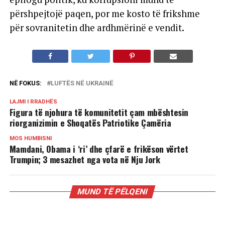
përshpejtojë paqen, por me kosto të frikshme
për sovranitetin dhe ardhmërinë e vendit.
NË FOKUS:
LUFTËS NË UKRAINË
LAJMI I RRADHËS
Figura të njohura të komunitetit çam mbështesin
riorganizimin e Shoqatës Patriotike Çamëria
MOS HUMBISNI
Mamdani, Obama i ‘ri’ dhe çfarë e frikëson vërtet
Trumpin; 3 mesazhet nga vota në Nju Jork
MUND TË PËLQENI