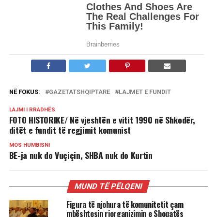
NË FOKUS:
GAZETATSHQIPTARE
LAJMET E FUNDIT
LAJMI I RRADHËS
FOTO HISTORIKE/ Në vjeshtën e vitit 1990 në Shkodër,
ditët e fundit të regjimit komunist
MOS HUMBISNI
BE-ja nuk do Vuçiçin, SHBA nuk do Kurtin
MUND TË PËLQENI
Figura të njohura të komunitetit çam
mbështesin riorganizimin e Shoqatës