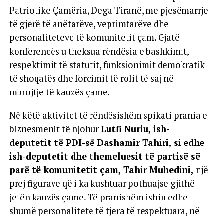
Patriotike Çamëria, Dega Tiranë, me pjesëmarrje
të gjerë të anëtarëve, veprimtarëve dhe
personaliteteve të komunitetit çam. Gjatë
konferencës u theksua rëndësia e bashkimit,
respektimit të statutit, funksionimit demokratik
të shoqatës dhe forcimit të rolit të saj në
mbrojtje të kauzës çame.
Në këtë aktivitet të rëndësishëm spikati prania e
biznesmenit të njohur
Lutfi Nuriu, ish-
deputetit të PDI-së Dashamir Tahiri, si edhe
ish-deputetit dhe themeluesit të partisë së
parë të komunitetit çam, Tahir Muhedini,
një
prej figurave që i ka kushtuar pothuajse gjithë
jetën kauzës çame. Të pranishëm ishin edhe
shumë personalitete të tjera të respektuara, në