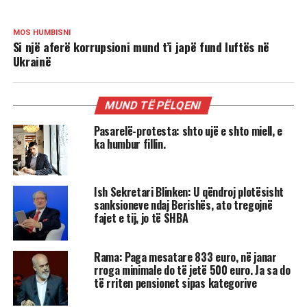
MOS HUMBISNI
Si një aferë korrupsioni mund t’i japë fund luftës në
Ukrainë
MUND TË PËLQENI
Pasarelë-protesta: shto ujë e shto miell, e
ka humbur fillin.
Ish Sekretari Blinken: U qëndroj plotësisht
sanksioneve ndaj Berishës, ato tregojnë
fajet e tij, jo të SHBA
Rama: Paga mesatare 833 euro, në janar
rroga minimale do të jetë 500 euro. Ja sa do
të rriten pensionet sipas kategorive