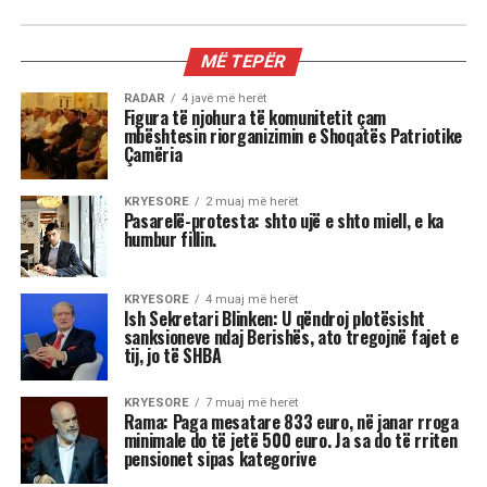
RADAR
Mamdani, Obama i ‘ri’ dhe çfarë e
frikëson vërtet Trumpin; 3 mesazhet
nga vota në Nju Jork
Shkruar nga Massimo Gaggi
Fitorja e Mamdanit duhet të
trajtohet me kujdes nga