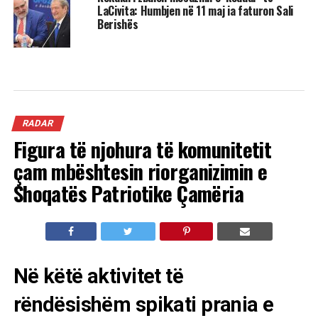
LaCivita: Humbjen në 11 maj ia faturon Sali
Berishës
RADAR
Figura të njohura të komunitetit
çam mbështesin riorganizimin e
Shoqatës Patriotike Çamëria
Në këtë aktivitet të
rëndësishëm spikati prania e