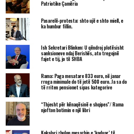
Patriotike Çamëria
Pasarelë-protesta: shto ujë e shto miell, e
ka humbur fillin.
Ish Sekretari Blinken: U qëndroj plotësisht
sanksioneve ndaj Berishës, ato tregojnë
fajet e tij, jo të SHBA
Rama: Paga mesatare 833 euro, në janar
rroga minimale do të jetë 500 euro. Ja sa do
të rriten pensionet sipas kategorive
“Thjesht për kënaqësinë e shqipes”/ Rama
njofton botimin e një libri
Kokalari zbulon mesazhin e ‘koduar’ të