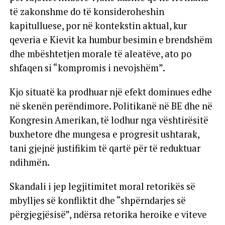
të zakonshme do të konsideroheshin
kapitulluese, por në kontekstin aktual, kur
qeveria e Kievit ka humbur besimin e brendshëm
dhe mbështetjen morale të aleatëve, ato po
shfaqen si “kompromis i nevojshëm”.
Kjo situatë ka prodhuar një efekt dominues edhe
në skenën perëndimore. Politikanë në BE dhe në
Kongresin Amerikan, të lodhur nga vështirësitë
buxhetore dhe mungesa e progresit ushtarak,
tani gjejnë justifikim të qartë për të reduktuar
ndihmën.
Skandali i jep legjitimitet moral retorikës së
mbylljes së konfliktit dhe “shpërndarjes së
përgjegjësisë”, ndërsa retorika heroike e viteve