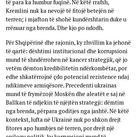
të para ka humbur fuqinë. Në këtë rrafsh,
Kremlini nuk ka nevojë të fitojë betejën në
terren; i mjafton të shohë kundërshtarin duke u
rrënuar nga brenda. Dhe kjo po ndodh.
Për Shqipërinë dhe rajonin, ky zhvillim ka jehonë
të qartë: dështimi institucional dhe korrupsioni
mund të shndërrohen në kancer strategjik, që jo
vetëm dëmton kredibilitetin ndërkombëtar, por
edhe shkatërrojnë çdo potencial rezistence ndaj
ndikimeve armiqësore. Precedenti ukrainas
mund të frymëzojë Moskën dhe aleatët e saj në
Ballkan të ndjekin të njëjtën strategji: dëmtim
nga brenda, përpara goditjes nga jashtë. Në këtë
kontekst, lufta në Ukrainë nuk po shkon drejt
fitores apo humbjes në terren, por drejt një
epilogu politik, ku korrupsioni mund të