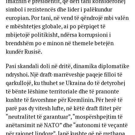
imazhin e presidentit, që deri tani konsiderohej
simbol i rezistencës dhe lider i palëkundur
europian. Por tani, në vend të qëndrojë mbi valën
e mbështetjes globale, ai po përpiqet të
mbijetojë politikisht, ndërsa korrupsioni i
brendshëm po e minon në themele betejën
kundër Rusisë.
Pasi skandali doli në dritë, dinamika diplomatike
ndryshoi. Një draft-marrëveshje paqeje filloi të
qarkullojë, ku thuhet se Ukraina do të detyrohej
të bënte lëshime territoriale dhe të pranonte
kushte të favorshme për Kremlinin. Për herë të
parë pas dy vitesh lufte, në këtë draft flitet për
“neutralitet të garantuar”, “mospërshpejtim të
anëtarsimit në NATO” dhe “autonomi të veçantë
për rajonet lindore”. Janë kushte që në rrethana