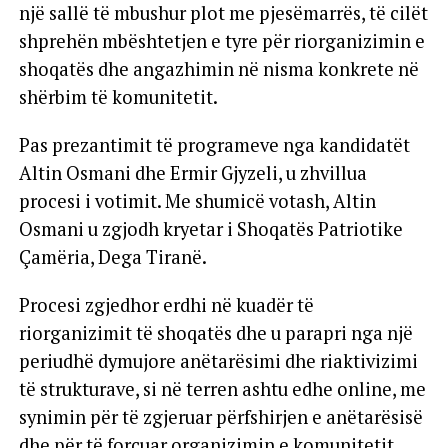
një sallë të mbushur plot me pjesëmarrës, të cilët
shprehën mbështetjen e tyre për riorganizimin e
shoqatës dhe angazhimin në nisma konkrete në
shërbim të komunitetit.
Pas prezantimit të programeve nga kandidatët
Altin Osmani dhe Ermir Gjyzeli, u zhvillua
procesi i votimit. Me shumicë votash, Altin
Osmani u zgjodh kryetar i Shoqatës Patriotike
Çamëria, Dega Tiranë.
Procesi zgjedhor erdhi në kuadër të
riorganizimit të shoqatës dhe u parapri nga një
periudhë dymujore anëtarësimi dhe riaktivizimi
të strukturave, si në terren ashtu edhe online, me
synimin për të zgjeruar përfshirjen e anëtarësisë
dhe për të forcuar organizimin e komunitetit