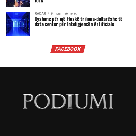
nga fitimi i posteve të guvernatorëve të
Virxhinias dhe Nju Xhersit deri te fitorja në
referendum në Kaliforni, këto tre fronte do të
jenë vendimtare, një vit nga tani, në zgjedhjet e
mesit të mandatit që mund ta privojnë Trumpin
nga kontrolli i Kongresit.
Fitorja e madhe e Mamdanit, me mobilizimin e
mbi 100 mijë vullnetarëve, përfaqëson një
injeksion të jashtëzakonshëm energjie për një
parti të krahut të majtë që deri më tani është
dekurajuar dhe çorientuar nga kthimi i Donald
Trump dhe axhenda e tij autoritare.
Mobilizimi i të rinjve (dhe gjithashtu ai i grave, i
simbolizuar nga ngritja e dy guvernatorëve të