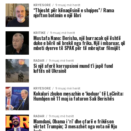
Partia Demokratike. Ajo ka
rizbuluar aftësitë e
ndërmjetësimit agresiv të
Barack Obamës, duke
shfrytëzuar shqetësimet e
votuesve në lidhje me
ekonominë përpara
zgjedhjeve të mesit të
mandatit…
Tenda e madhe, kostoja e lartë e jetesës,
rregullat në ndryshim të lojës: në dritën e fitores
së Mamdanit, kryetarit të ri të bashkisë së Nju
Jorkut, Socialist Demokrat, dhe sukseseve të tjera
të Partisë Progresive në zgjedhjet e 4 nëntorit,