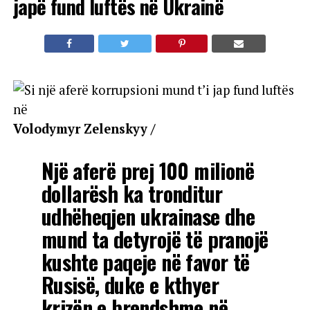
japë fund luftës në Ukrainë
Volodymyr Zelenskyy /
Një aferë prej 100 milionë
dollarësh ka tronditur
udhëheqjen ukrainase dhe
mund ta detyrojë të pranojë
kushte paqeje në favor të
Rusisë, duke e kthyer
krizën e brendshme në