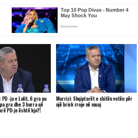
 PD -ja e Lulit, 6 gra pa
Murrizi: Shqiptarët e shitën votën për
 pa gra dhe 3 burra që
një brisk rroje në muaj
arë PD-je është kjo?!