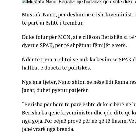
Mustafa Nano, për dëshminë e ish-kryeministrit 
të parë ai është i trembur.
Duke folur për MCN, ai e cilëson Berishën si të 
dyert e SPAK, për të shpëtuar fëmijët e vetë.
Ndër të tjera ai shtoi se nuk ka besim se SPAK d
hallkat e dobëta të politikës.
Nga ana tjetër, Nano shton se nëse Edi Rama re
Janar, duhet pyetur patjetër.
“Berisha për herë të parë është duke e bërë në 
Berisha ka qenë kryeministër dhe çdo ditë që k
nga goja. Por bëjnë provë për ne që të flasim. 
janë vrarë nga brenda.