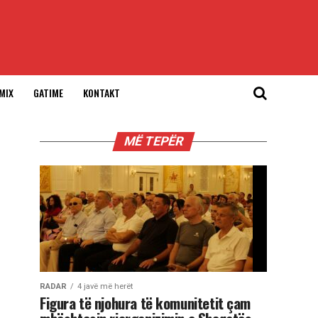
MIX
GATIME
KONTAKT
MË TEPËR
RADAR
4 javë më herët
Figura të njohura të komunitetit çam