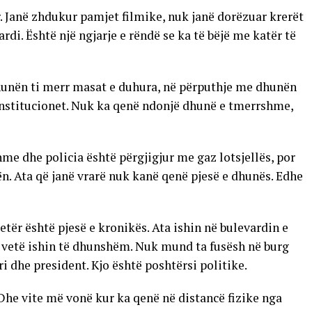
ër. Janë zhdukur pamjet filmike, nuk janë dorëzuar krerët
di. Është një ngjarje e rëndë se ka të bëjë me katër të
dhunën ti merr masat e duhura, në përputhje me dhunën
r, institucionet. Nuk ka qenë ndonjë dhunë e tmerrshme,
me dhe policia është përgjigjur me gaz lotsjellës, por
n. Ata që janë vrarë nuk kanë qenë pjesë e dhunës. Edhe
jetër është pjesë e kronikës. Ata ishin në bulevardin e
ra vetë ishin të dhunshëm. Nuk mund ta fusësh në burg
ri dhe president. Kjo është poshtërsi politike.
 Dhe vite më vonë kur ka qenë në distancë fizike nga