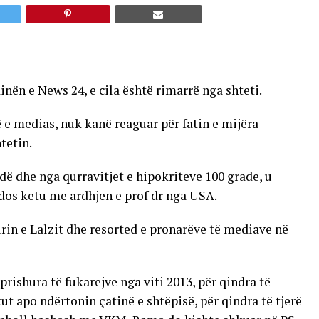
ën e News 24, e cila është rimarrë nga shteti.
ë e medias, nuk kanë reaguar për fatin e mijëra
tetin.
dë dhe nga qurravitjet e hipokriteve 100 grade, u
ndos ketu me ardhjen e prof dr nga USA.
rin e Lalzit dhe resorted e pronarëve të mediave në
prishura të fukarejve nga viti 2013, për qindra të
ut apo ndërtonin çatinë e shtëpisë, për qindra të tjerë