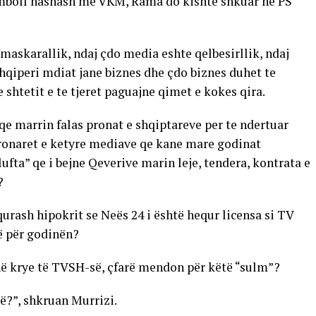
u mboll hashash me VKM, Rama do kishte shkuar në PS
 maskarallik, ndaj çdo media eshte qelbesirllik, ndaj
 Shqiperi mdiat jane biznes dhe çdo biznes duhet te
 shtetit e te tjeret paguajne qimet e kokes qira.
qe marrin falas pronat e shqiptareve per te ndertuar
ronaret e ketyre mediave qe kane mare godinat
ufta” qe i bejne Qeverive marin leje, tendera, kontrata e
?
rash hipokrit se Neës 24 i është hequr licensa si TV
ë për godinën?
 në krye të TVSH-së, çfarë mendon për këtë “sulm”?
ë?”, shkruan Murrizi.