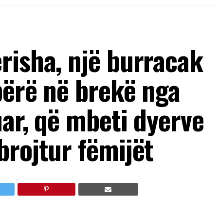
risha, një burracak
bërë në brekë nga
uar, që mbeti dyerve
brojtur fëmijët