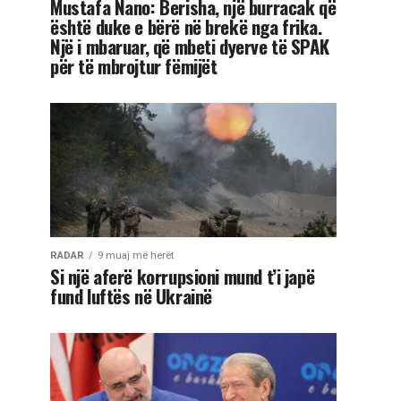
Mustafa Nano: Berisha, një burracak që
është duke e bërë në brekë nga frika.
Një i mbaruar, që mbeti dyerve të SPAK
për të mbrojtur fëmijët
RADAR
9 muaj më herët
Si një aferë korrupsioni mund t’i japë
fund luftës në Ukrainë