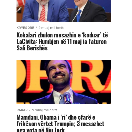
KRYESORE
9 muaj më herët
Kokalari zbulon mesazhin e ‘koduar’ të
LaCivita: Humbjen në 11 maj ia faturon
Sali Berishës
RADAR
9 muaj më herët
Mamdani, Obama i ‘ri’ dhe çfarë e
frikëson vërtet Trumpin; 3 mesazhet
nga vota në Nju Jork