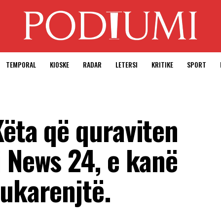
TEMPORAL
KIOSKE
RADAR
LETERSI
KRITIKE
SPORT
Këta që quraviten
j News 24, e kanë
fukarenjtë.