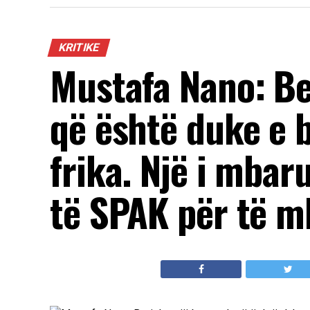
KRITIKE
Mustafa Nano: Be
që është duke e 
frika. Një i mbar
të SPAK për të m