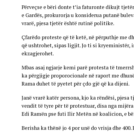
Përveçse e bëri donte t’ia faturonte dikujt tjet
e Gardës, prokurorja u konsiderua putanë bulevar
vrarë, pjesa tjetër është rutinë politike.
Çfarëdo proteste që të ketë, në përputhje me 
që ushtrohet, sipas ligjit. Jo ti si kryeministë
ekzagjerohet.
Mbas asaj ngjarje kemi parë protesta të tmerrsh
ka përgjigje proporocionale në raport me dhunë
Rama duhet të pyetet për çdo gjë që ka dijeni.
Janë vrarë katër persona, kjo ka rëndësi, pjesa t
vendit të tyre për të protestuar, disa nga mijë
Edi Ramën pse futi Ilir Metën në koalicion, e bë
Berisha ka thënë jo 4 por unë do vrisja dhe 400.