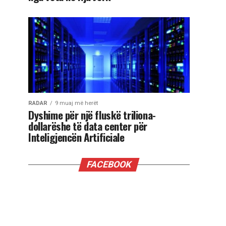
RADAR
9 muaj më herët
Dyshime për një fluskë triliona-
dollarëshe të data center për
Inteligjencën Artificiale
FACEBOOK