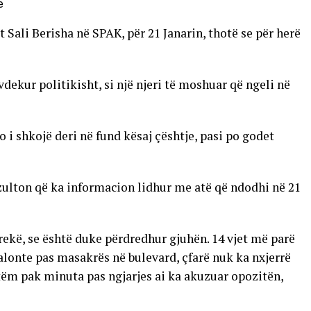
Sali Berisha në SPAK, për 21 Janarin, thotë se për herë
vdekur politikisht, si një njeri të moshuar që ngeli në
o i shkojë deri në fund kësaj çështje, pasi po godet
zulton që ka informacion lidhur me atë që ndodhi në 21
brekë, se është duke përdredhur gjuhën. 14 vjet më parë
alonte pas masakrës në bulevard, çfarë nuk ka nxjerrë
Vetëm pak minuta pas ngjarjes ai ka akuzuar opozitën,