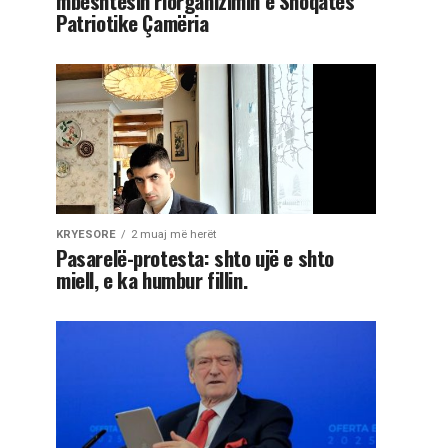
mbështesin riorganizimin e Shoqatës
Patriotike Çamëria
KRYESORE
2 muaj më herët
Pasarelë-protesta: shto ujë e shto
miell, e ka humbur fillin.