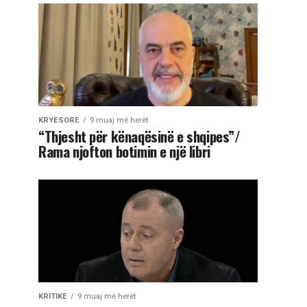
KRYESORE
9 muaj më herët
“Thjesht për kënaqësinë e shqipes”/
Rama njofton botimin e një libri
KRITIKE
9 muaj më herët