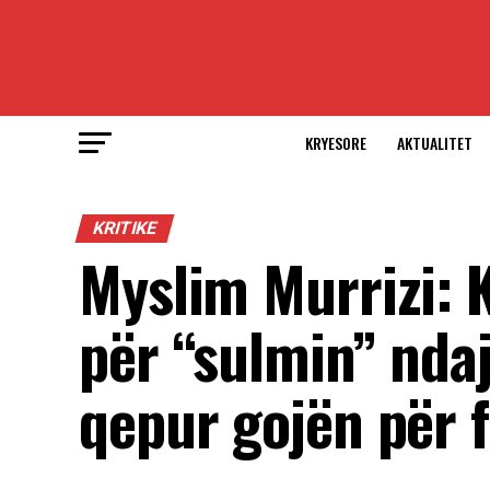
KRYESORE
AKTUALITET
KRITIKE
Myslim Murrizi: 
për “sulmin” nda
qepur gojën për 