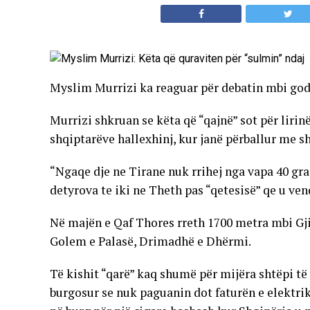
Myslim Murrizi ka reaguar për debatin mbi godin
Murrizi shkruan se këta që “qajnë” sot për lirin
shqiptarëve hallexhinj, kur janë përballur me sh
“Ngaqe dje ne Tirane nuk rrihej nga vapa 40 gra
detyrova te iki ne Theth pas “qetesisë” qe u ve
Në majën e Qaf Thores rreth 1700 metra mbi Gji
Golem e Palasë, Drimadhë e Dhërmi.
Të kishit “qarë” kaq shumë për mijëra shtëpi të 
burgosur se nuk paguanin dot faturën e elektrik