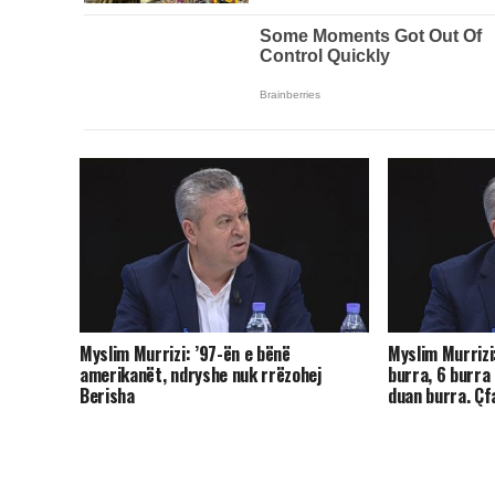
Myslim Murrizi: ’97-ën e bënë
Myslim Murrizi:
amerikanët, ndryshe nuk rrëzohej
burra, 6 burra
Berisha
duan burra. Çf