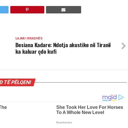
LAJMI I RRADHËS
Besiana Kadare: Ndotja akustike në Tiranë
ka kaluar çdo kufi
 TË PËLQENI