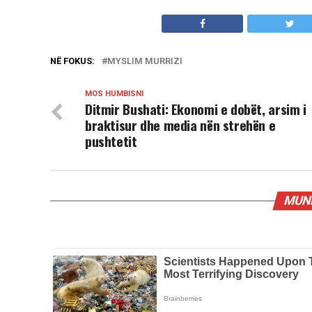
NË FOKUS:
MYSLIM MURRIZI
MOS HUMBISNI
Ditmir Bushati: Ekonomi e dobët, arsim i
braktisur dhe media nën strehën e
pushtetit
MUND