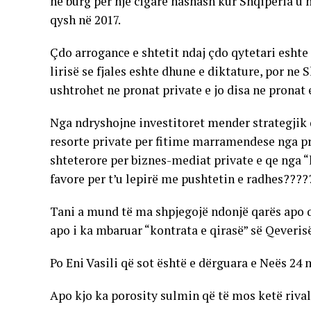
në burg për një cigare hashash kur Shqipëria 
qysh në 2017.
Çdo arrogance e shtetit ndaj çdo qytetari eshte
lirisë se fjales eshte dhune e diktature, por ne
ushtrohet ne pronat private e jo disa ne pronat e
Nga ndryshojne investitoret mender strategjik 
resorte private per fitime marramendese nga p
shteterore per biznes-mediat private e qe nga “l
favore per t’u lepirë me pushtetin e radhes????
Tani a mund të ma shpjegojë ndonjë qarës apo qu
apo i ka mbaruar “kontrata e qirasë” së Qeveris
Po Eni Vasili që sot është e dërguara e Neës 24
Apo kjo ka porosity sulmin që të mos ketë rival