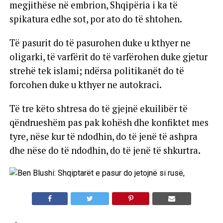
megjithëse në embrion, Shqipëria i ka të
spikatura edhe sot, por ato do të shtohen.
Të pasurit do të pasurohen duke u kthyer ne
oligarki, të varfërit do të varfërohen duke gjetur
strehë tek islami; ndërsa politikanët do të
forcohen duke u kthyer ne autokraci.
Të tre këto shtresa do të gjejnë ekuilibër të
qëndrueshëm pas pak kohësh dhe konfiktet mes
tyre, nëse kur të ndodhin, do të jenë të ashpra
dhe nëse do të ndodhin, do të jenë të shkurtra.