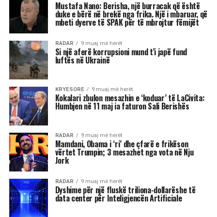
Mustafa Nano: Berisha, një burracak që është
duke e bërë në brekë nga frika. Një i mbaruar, që
mbeti dyerve të SPAK për të mbrojtur fëmijët
RADAR
9 muaj më herët
Si një aferë korrupsioni mund t’i japë fund
luftës në Ukrainë
KRYESORE
9 muaj më herët
Kokalari zbulon mesazhin e ‘koduar’ të LaCivita:
Humbjen në 11 maj ia faturon Sali Berishës
RADAR
9 muaj më herët
Mamdani, Obama i ‘ri’ dhe çfarë e frikëson
vërtet Trumpin; 3 mesazhet nga vota në Nju
Jork
RADAR
9 muaj më herët
Dyshime për një fluskë triliona-dollarëshe të
data center për Inteligjencën Artificiale