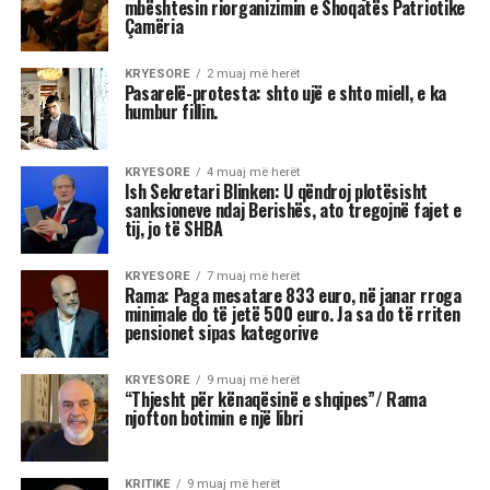
mbështesin riorganizimin e Shoqatës Patriotike
Çamëria
KRYESORE
2 muaj më herët
Pasarelë-protesta: shto ujë e shto miell, e ka
humbur fillin.
KRYESORE
4 muaj më herët
Ish Sekretari Blinken: U qëndroj plotësisht
sanksioneve ndaj Berishës, ato tregojnë fajet e
tij, jo të SHBA
KRYESORE
7 muaj më herët
Rama: Paga mesatare 833 euro, në janar rroga
minimale do të jetë 500 euro. Ja sa do të rriten
pensionet sipas kategorive
KRYESORE
9 muaj më herët
“Thjesht për kënaqësinë e shqipes”/ Rama
njofton botimin e një libri
KRITIKE
9 muaj më herët