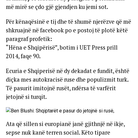
më mirë se çdo gjë gjendjen ku jemi sot.
Për kënaqësinë e tij dhe të shumë njerëzve që më
shkruajnë në facebook po e postoj të plotë këtë
paragraf profetik:
“Hëna e Shqipërisë”, botim i UET Press prill
2014, faqe 90.
Ecuria e Shqiperisë në dy dekadat e fundit, është
diçka mes autokracisë ruse dhe populizmit turk.
Të pasurit imitojnë rusët, ndërsa të varfërit
jetojnë si turqit.
Ata që sillen si europianë janë gjithnjë në ikje,
sepse nuk kanë terren social. Këto tipare