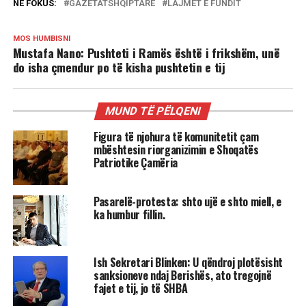
NË FOKUS:
GAZETATSHQIPTARE
LAJMET E FUNDIT
MOS HUMBISNI
Mustafa Nano: Pushteti i Ramës është i frikshëm, unë
do isha çmendur po të kisha pushtetin e tij
MUND TË PËLQENI
Figura të njohura të komunitetit çam
mbështesin riorganizimin e Shoqatës
Patriotike Çamëria
Pasarelë-protesta: shto ujë e shto miell, e
ka humbur fillin.
Ish Sekretari Blinken: U qëndroj plotësisht
sanksioneve ndaj Berishës, ato tregojnë
fajet e tij, jo të SHBA