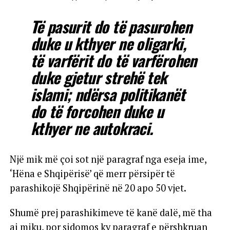
Të pasurit do të pasurohen
duke u kthyer ne oligarki,
të varfërit do të varfërohen
duke gjetur strehë tek
islami; ndërsa politikanët
do të forcohen duke u
kthyer ne autokraci.
Një mik më çoi sot një paragraf nga eseja ime,
‘Hëna e Shqipërisë’ që merr përsipër të
parashikojë Shqipërinë në 20 apo 50 vjet.
Shumë prej parashikimeve të kanë dalë, më tha
ai miku, por sidomos ky paragraf e përshkruan