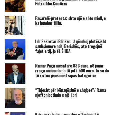
Patriotike Çamëria
Pasarelë-protesta: shto ujë e shto miell, e
ka humbur fillin.
Ish Sekretari Blinken: U qëndroj plotësisht
sanksioneve ndaj Berishës, ato tregojnë
fajet e tij, jo të SHBA
Rama: Paga mesatare 833 euro, në janar
rroga minimale do të jetë 500 euro. Ja sa do
të rriten pensionet sipas kategorive
“Thjesht për kënaqësinë e shqipes”/ Rama
njofton botimin e një libri
Kokalari zbulon mesazhin e ‘koduar’ të