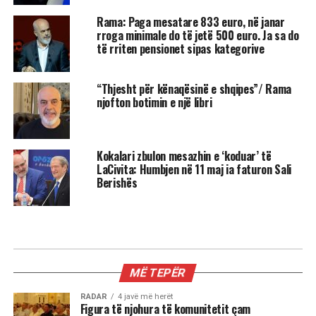
Rama: Paga mesatare 833 euro, në janar
rroga minimale do të jetë 500 euro. Ja sa do
të rriten pensionet sipas kategorive
“Thjesht për kënaqësinë e shqipes”/ Rama
njofton botimin e një libri
Kokalari zbulon mesazhin e ‘koduar’ të
LaCivita: Humbjen në 11 maj ia faturon Sali
Berishës
MË TEPËR
RADAR
4 javë më herët
Figura të njohura të komunitetit çam