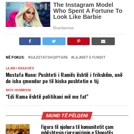
NË FOKUS:
GAZETATSHQIPTARE
LAJMET E FUNDIT
LAJMI I RRADHËS
Mustafa Nano: Pushteti i Ramës është i frikshëm, unë
do isha çmendur po të kisha pushtetin e tij
MOS HUMBISNI
“Edi Rama është politikani më me fat”
MUND TË PËLQENI
Figura të njohura të komunitetit çam
mbështesin riorganizimin e Shoqatës