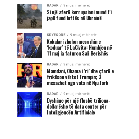
RADAR
9 muaj më herët
Si një aferë korrupsioni mund t’i
japë fund luftës në Ukrainë
KRYESORE
9 muaj më herët
Kokalari zbulon mesazhin e
‘koduar’ të LaCivita: Humbjen në
11 maj ia faturon Sali Berishës
RADAR
9 muaj më herët
Mamdani, Obama i ‘ri’ dhe çfarë e
frikëson vërtet Trumpin; 3
mesazhet nga vota në Nju Jork
RADAR
9 muaj më herët
Dyshime për një fluskë triliona-
dollarëshe të data center për
Inteligjencën Artificiale