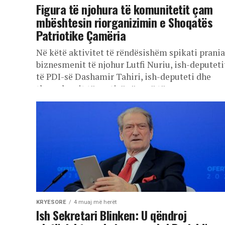
Figura të njohura të komunitetit çam
mbështesin riorganizimin e Shoqatës
Patriotike Çamëria
Në këtë aktivitet të rëndësishëm spikati prania
biznesmenit të njohur Lutfi Nuriu, ish-deputeti
të PDI-së Dashamir Tahiri, ish-deputeti dhe
themeluesit të partisë së parë të...
KRYESORE
4 muaj më herët
Ish Sekretari Blinken: U qëndroj