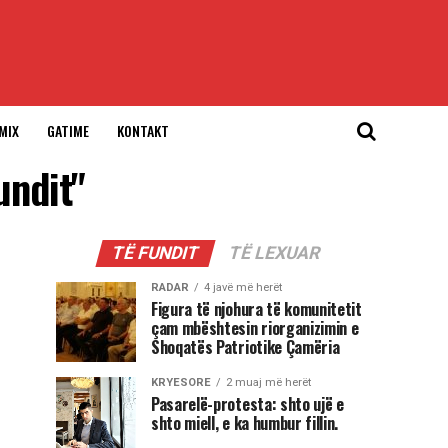
MIX
GATIME
KONTAKT
undit"
TË FUNDIT
TË LEXUAR
RADAR
4 javë më herët
Figura të njohura të komunitetit
çam mbështesin riorganizimin e
Shoqatës Patriotike Çamëria
KRYESORE
2 muaj më herët
Pasarelë-protesta: shto ujë e
shto miell, e ka humbur fillin.