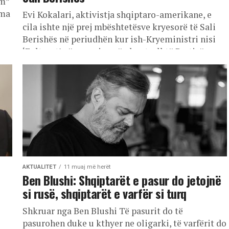
im”
ama
Evi Kokalari, aktivistja shqiptaro-amerikane, e
cila ishte një prej mbështetësve kryesorë të Sali
Berishës në periudhën kur ish-Kryeministri nisi
‘Foltoret’ për marrjen nën kontroll të Partisë...
AKTUALITET
11 muaj më herët
Ben Blushi: Shqiptarët e pasur do jetojnë
si rusë, shqiptarët e varfër si turq
Shkruar nga Ben Blushi Të pasurit do të
pasurohen duke u kthyer ne oligarki, të varfërit do