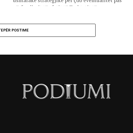
ushtarake strategjike për çdo eventualitet pas
përfundimit të afatit të Traktatit të...
TEPËR POSTIME