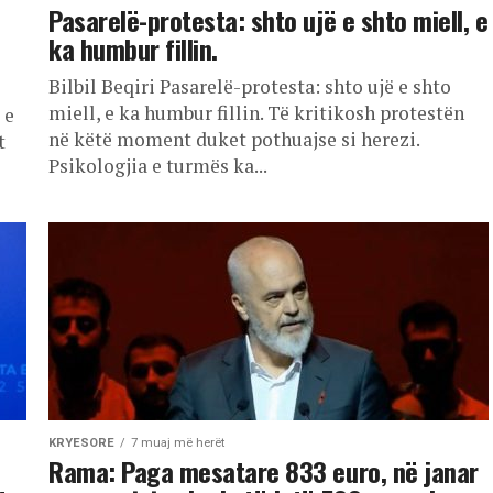
Pasarelë-protesta: shto ujë e shto miell, e
ka humbur fillin.
Bilbil Beqiri Pasarelë-protesta: shto ujë e shto
miell, e ka humbur fillin. Të kritikosh protestën
 e
në këtë moment duket pothuajse si herezi.
t
Psikologjia e turmës ka...
KRYESORE
7 muaj më herët
Rama: Paga mesatare 833 euro, në janar