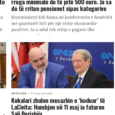
to
rroga minimale do të jetë 500 euro. Ja sa
do të rriten pensionet sipas kategorive
en
Kryeministri Edi Rama në konferencën e fundvitit
me gazetarët foli për një rritje ekonomike
të
pozitive. Ai u ndal tek rritja e pagave dhe
pensioneve. Sipas kreut...
KRYESORE
9 muaj më herët
Kokalari zbulon mesazhin e ‘koduar’ të
LaCivita: Humbjen në 11 maj ia faturon
Sali Berishës