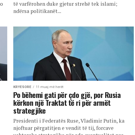
po
të varfërohen duke gjetur strehë tek islami;
ndërsa politikanët...
KRYESORE
11 muaj më herët
Po bëhemi gati për çdo gjë, por Rusia
kërkon një Traktat të ri për armët
strategjike
Presidenti i Federatës Ruse, Vladimir Putin, ka
njoftuar përgatitjen e vendit të tij, forcave