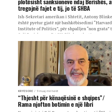
plotësisht sanksioneve ndaj Berishës, a
tregojnë fajet e tij, jo të SHBA
Ish-Sekretari amerikan i Shtetit, Antony Blink
është pyetur gjatë një bashkëbisedimi “Harvard
Institute of Politics”, për shpalljen “non grata” 
Sali Berisha nga DASH. Blinken thotë...
KRYESORE
9 muaj më herët
“Thjesht për kënaqësinë e shqipes”/
Rama njofton botimin e një libri