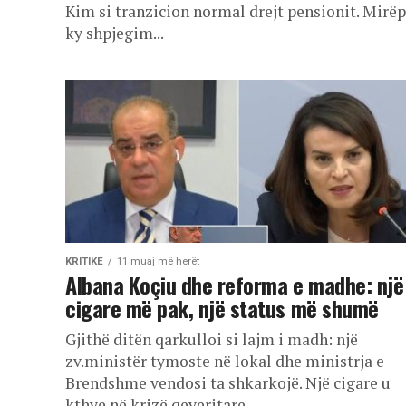
Kim si tranzicion normal drejt pensionit. Mirë
ky shpjegim...
KRITIKE
11 muaj më herët
Albana Koçiu dhe reforma e madhe: një
cigare më pak, një status më shumë
Gjithë ditën qarkulloi si lajm i madh: një
zv.ministër tymoste në lokal dhe ministrja e
Brendshme vendosi ta shkarkojë. Një cigare u
kthye në krizë qeveritare,...