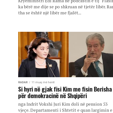
Kryeministri Edi Rama në podcastin e tij “Flas
ka bërë me dije se po shkruan në tjetër libër. R
tha se është një libër me fjalët...
RADAR
11 muaj më herët
Si hyri në gjak fisi Kim me fisin Berisha
për demokracinë në Shqipëri
nga Indrit Vokshi Juri Kim doli në pension 53
vjeçe. Departamenti i Shtetit e quan largimin e