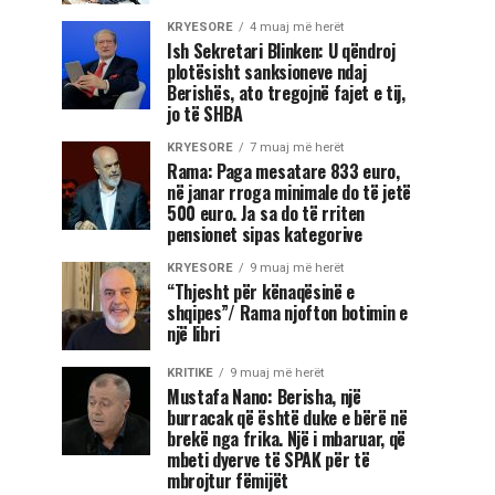
KRYESORE
4 muaj më herët
Ish Sekretari Blinken: U qëndroj
plotësisht sanksioneve ndaj
Berishës, ato tregojnë fajet e tij,
jo të SHBA
KRYESORE
7 muaj më herët
Rama: Paga mesatare 833 euro,
në janar rroga minimale do të jetë
500 euro. Ja sa do të rriten
pensionet sipas kategorive
KRYESORE
9 muaj më herët
“Thjesht për kënaqësinë e
shqipes”/ Rama njofton botimin e
një libri
KRITIKE
9 muaj më herët
Mustafa Nano: Berisha, një
burracak që është duke e bërë në
brekë nga frika. Një i mbaruar, që
mbeti dyerve të SPAK për të
mbrojtur fëmijët