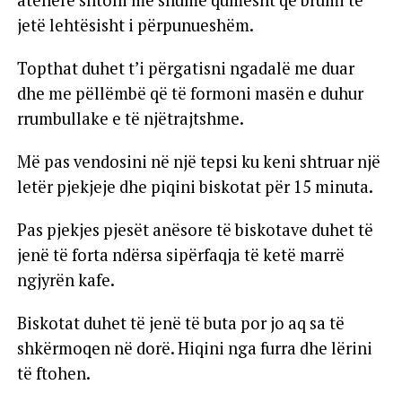
atëherë shtoni më shumë qumësht që brumi të
jetë lehtësisht i përpunueshëm.
Topthat duhet t’i përgatisni ngadalë me duar
dhe me pëllëmbë që të formoni masën e duhur
rrumbullake e të njëtrajtshme.
Më pas vendosini në një tepsi ku keni shtruar një
letër pjekjeje dhe piqini biskotat për 15 minuta.
Pas pjekjes pjesët anësore të biskotave duhet të
jenë të forta ndërsa sipërfaqja të ketë marrë
ngjyrën kafe.
Biskotat duhet të jenë të buta por jo aq sa të
shkërmoqen në dorë. Hiqini nga furra dhe lërini
të ftohen.