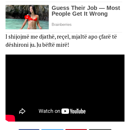
I shijojmë me djathë, reçel, mjaltë apo çfarë të
dëshironi ju. Ju bëftë mirë!