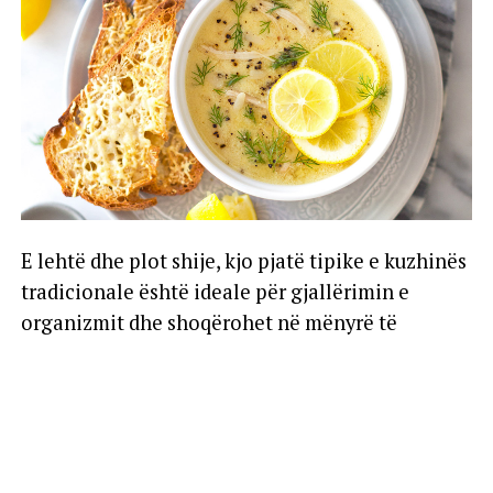
E lehtë dhe plot shije, kjo pjatë tipike e kuzhinës
tradicionale është ideale për gjallërimin e
organizmit dhe shoqërohet në mënyrë të
shkëlqyer me sallata të freskëta të stinës.
AgroWeb.org ju sugjeron më poshtë recetën e
shijshme të përgatitjes së supës me mish pule,
kos e miell misri në shtëpi.