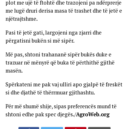
plot me ujë të ftohtë dhe trazojeni pa ndërprerje
me lugë druri derisa masa të trashet dhe të jetë e
njëtrajtshme.
Pasi të jetë gati, largojeni nga zjarri dhe
përgatisni bukën si më sipër.
Më pas, shtoni trahananë sipër bukës duke e
trazuar në mënyrë që buka të përthithë gjithë
masën.
Spërkateni me pak vaj ulliri apo gjalpë të freskët
si dhe djathë të thërrmuar gjithashtu.
Për më shumë shije, sipas preferencës mund të
shtoni edhe pak spec djegës./
AgroWeb.org