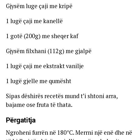
Gjysëm luge çaji me kripë
1 lugë çaji me kanellë
1 gotë (200g) me sheqer kaf
Gjysëm filxhani (112g) me gjalpë
1 lugë çaji me ekstrakt vanilje
1 lugë gjelle me qumësht
Sipas dëshirës recetës mund t’i shtoni arra,
bajame ose fruta të thata.
Përgatitja
Ngroheni furrën në 180°C. Merrni një enë dhe në