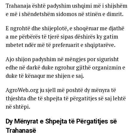
Trahanaja është padyshim ushqimi më i shijshëm
e më i shëndetshëm sidomos në stinën e dimrit.
E ngrohtë dhe shijeplotë, e shoqëruar me djathë
a me përbërës të tjerë sipas dëshirës ky gatim
mbetet ndër më të preferuarit e shqiptarëve.
Ajo shijon padyshim në mëngjes por sigurisht
edhe në darkë duke ngrohur gjithë organizmin e
duke të kënaqur me shijen e saj.
AgroWeb.org ju sjell më poshtë dy mënyra të
thjeshta dhe të shpejta të përgatitjes së saj lehtë
në shtëpi.
Dy Mënyrat e Shpejta të Përgatitjes së
Trahanasë