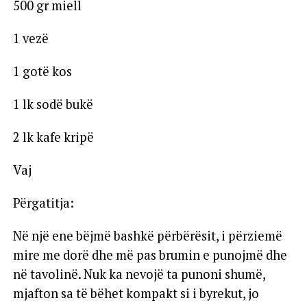
500 gr miell
1 vezë
1 gotë kos
1 lk sodë bukë
2 lk kafe kripë
Vaj
Përgatitja:
Në një ene bëjmë bashkë përbërësit, i përziemë
mire me dorë dhe më pas brumin e punojmë dhe
në tavolinë. Nuk ka nevojë ta punoni shumë,
mjafton sa të bëhet kompakt si i byrekut, jo