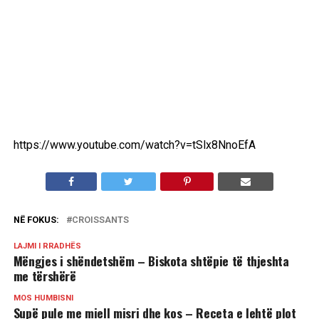
https://www.youtube.com/watch?v=tSlx8NnoEfA
NË FOKUS:
CROISSANTS
LAJMI I RRADHËS
Mëngjes i shëndetshëm – Biskota shtëpie të thjeshta
me tërshërë
MOS HUMBISNI
Supë pule me miell misri dhe kos – Receta e lehtë plot