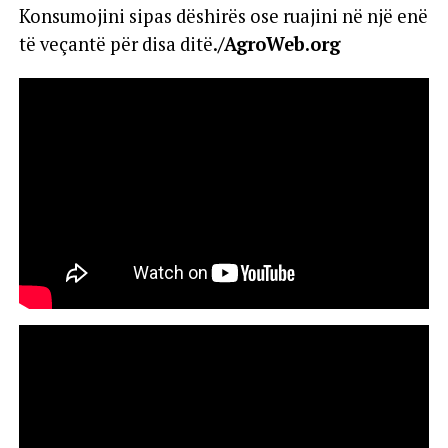
Konsumojini sipas dëshirës ose ruajini në një enë
të veçantë për disa ditë.
/AgroWeb.org