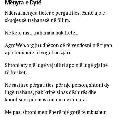
Mënyra e Dytë
Ndërsa mënyra tjetër e përgatitjes, është ajo e
skuqjes së trahanasë në fillim.
Në këtë rast, trahanaja nuk tretet.
AgroWeb.org ju udhëzon që të vendosni një tigan
apo tenxhere të vogël në zjarr.
Shtoni aty një lugë vaj ulliri apo një lugë gjalpë
të freskët.
Në rastin e përgatitjes për një person, shtoni dy
lugë trahana, pak kripë sipas dëshirës dhe
kaurdiseni për maskimumi dy minuta.
Më pas, shtoni menjëherë një gotë të mbushur