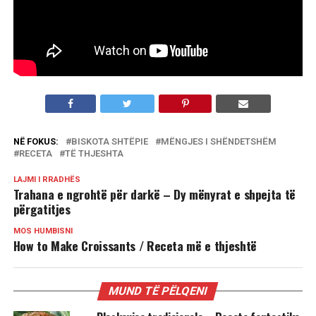
NË FOKUS:
BISKOTA SHTËPIE
MËNGJES I SHËNDETSHËM
RECETA
TË THJESHTA
LAJMI I RRADHËS
Trahana e ngrohtë për darkë – Dy mënyrat e shpejta të
përgatitjes
MOS HUMBISNI
How to Make Croissants / Receta më e thjeshtë
MUND TË PËLQENI