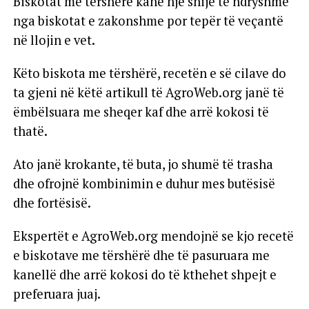
Biskotat me tërshërë kanë një shije të ndryshme
nga biskotat e zakonshme por tepër të veçantë
në llojin e vet.
Këto biskota me tërshërë, recetën e së cilave do
ta gjeni në këtë artikull të AgroWeb.org janë të
ëmbëlsuara me sheqer kaf dhe arrë kokosi të
thatë.
Ato janë krokante, të buta, jo shumë të trasha
dhe ofrojnë kombinimin e duhur mes butësisë
dhe fortësisë.
Ekspertët e AgroWeb.org mendojnë se kjo recetë
e biskotave me tërshërë dhe të pasuruara me
kanellë dhe arrë kokosi do të kthehet shpejt e
preferuara juaj.