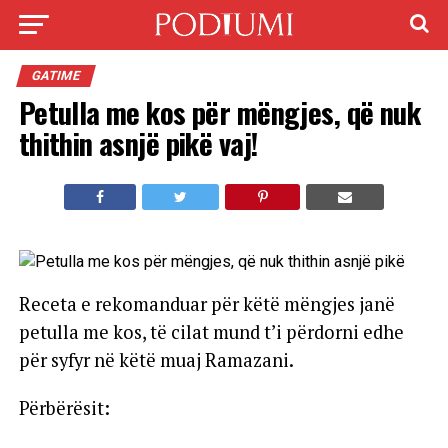
GATIME
Petulla me kos për mëngjes, që nuk
thithin asnjë pikë vaj!
Receta e rekomanduar për këtë mëngjes janë
petulla me kos, të cilat mund t’i përdorni edhe
për syfyr në këtë muaj Ramazani.
Përbërësit: