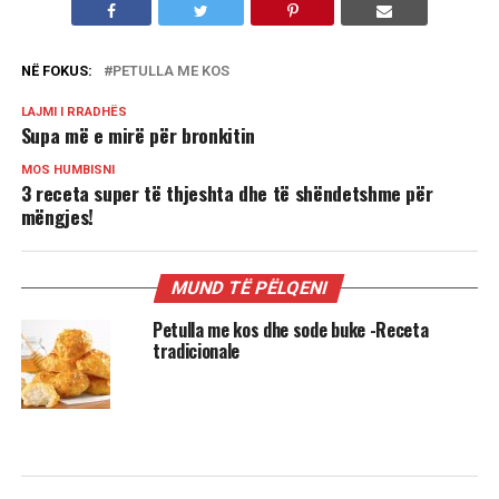
NË FOKUS:
PETULLA ME KOS
LAJMI I RRADHËS
Supa më e mirë për bronkitin
MOS HUMBISNI
3 receta super të thjeshta dhe të shëndetshme për
mëngjes!
MUND TË PËLQENI
Petulla me kos dhe sode buke -Receta
tradicionale