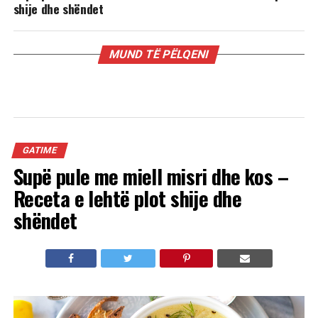
shije dhe shëndet
MUND TË PËLQENI
GATIME
Supë pule me miell misri dhe kos –
Receta e lehtë plot shije dhe
shëndet