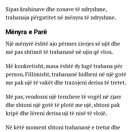
Sipas krahinave dhe zonave të ndryshme,
trahanaja përgatitet në mënyra të ndryshme.
Mënyra e Parë
Një mënyrë është ajo përmes zierjes së ujit dhe
më pas shtimit të trahanasë në ujin që vlon.
Më konkretisht, masa është dy lugë trahana për
person. Fillimisht, trahananë hidheni në një gotë
me pak ujë të vakët dhe trazojeni derisa të tretet.
Më pas, vendosni një tenxhere të vogël në zjarr
dhe shtoni një gotë të plotë me ujë, shtoni pak
kripë dhe lëreni derisa uji të nisë të vlojë.
Në këtë moment shtoni trahananë e tretur dhe