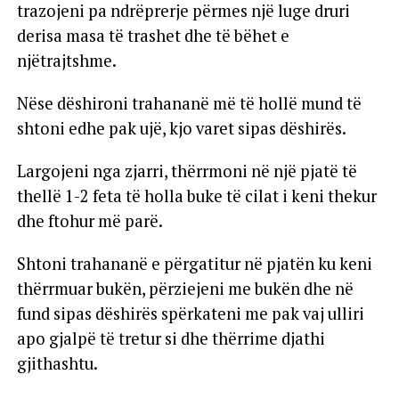
trazojeni pa ndrëprerje përmes një luge druri
derisa masa të trashet dhe të bëhet e
njëtrajtshme.
Nëse dëshironi trahananë më të hollë mund të
shtoni edhe pak ujë, kjo varet sipas dëshirës.
Largojeni nga zjarri, thërrmoni në një pjatë të
thellë 1-2 feta të holla buke të cilat i keni thekur
dhe ftohur më parë.
Shtoni trahananë e përgatitur në pjatën ku keni
thërrmuar bukën, përziejeni me bukën dhe në
fund sipas dëshirës spërkateni me pak vaj ulliri
apo gjalpë të tretur si dhe thërrime djathi
gjithashtu.