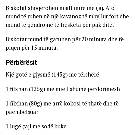
Biskotat shoqërohen mjaft mirë me çaj. Ato
mund të ruhen në një kavanoz të mbyllur fort dhe
mund të qëndrojnë të freskëta për pak ditë.
Biskotat mund të gatuhen për 20 minuta dhe të
piqen për 15 minuta.
Përbërësit
Një gotë e gjysmë (145g) me tërshërë
1 filxhan (125g) me miell shumë përdorimësh
1 filxhan (80g) me arrë kokosi të thatë dhe të
paëmbëlsuar
1 lugë çaji me sodë buke