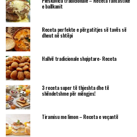
Pleskavica tradicionale – Receta fantastike
e ballkanit
Receta perfekte e përgatitjes së tavës së
dheut në shtëpi
Hallvë tradicionale shqiptare- Receta
3 receta super të thjeshta dhe të
shëndetshme për mëngjes!
Tiramisu me limon – Receta e veçantë