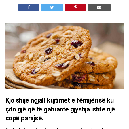
Kjo shije ngjall kujtimet e fëmijërisë ku
çdo gjë që të gatuante gjyshja ishte një
copë parajsë.