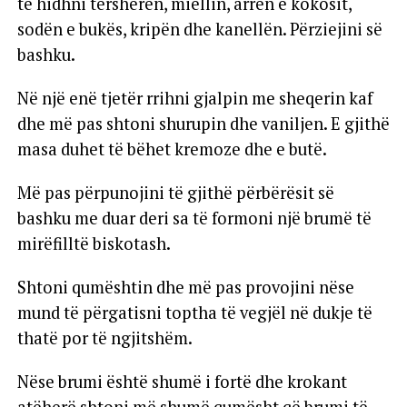
të hidhni tërshërën, miellin, arrën e kokosit,
sodën e bukës, kripën dhe kanellën. Përziejini së
bashku.
Në një enë tjetër rrihni gjalpin me sheqerin kaf
dhe më pas shtoni shurupin dhe vaniljen. E gjithë
masa duhet të bëhet kremoze dhe e butë.
Më pas përpunojini të gjithë përbërësit së
bashku me duar deri sa të formoni një brumë të
mirëfilltë biskotash.
Shtoni qumështin dhe më pas provojini nëse
mund të përgatisni toptha të vegjël në dukje të
thatë por të ngjitshëm.
Nëse brumi është shumë i fortë dhe krokant