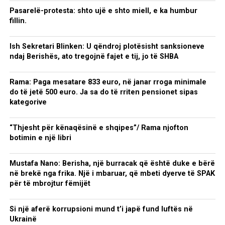
Pasarelë-protesta: shto ujë e shto miell, e ka humbur
fillin.
Ish Sekretari Blinken: U qëndroj plotësisht sanksioneve
ndaj Berishës, ato tregojnë fajet e tij, jo të SHBA
Rama: Paga mesatare 833 euro, në janar rroga minimale
do të jetë 500 euro. Ja sa do të rriten pensionet sipas
kategorive
“Thjesht për kënaqësinë e shqipes”/ Rama njofton
botimin e një libri
Mustafa Nano: Berisha, një burracak që është duke e bërë
në brekë nga frika. Një i mbaruar, që mbeti dyerve të SPAK
për të mbrojtur fëmijët
Si një aferë korrupsioni mund t’i japë fund luftës në
Ukrainë