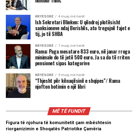
humbur fillin.
KRYESORE
4 muaj më herët
Ish Sekretari Blinken: U qëndroj plotësisht
sanksioneve ndaj Berishës, ato tregojnë fajet e
tij, jo të SHBA
KRYESORE
7 muaj më herët
Rama: Paga mesatare 833 euro, në janar rroga
minimale do të jetë 500 euro. Ja sa do të rriten
pensionet sipas kategorive
KRYESORE
9 muaj më herët
“Thjesht për kënaqësinë e shqipes”/ Rama
njofton botimin e një libri
MË TË FUNDIT
Figura të njohura të komunitetit çam mbështesin
riorganizimin e Shoqatës Patriotike Çamëria