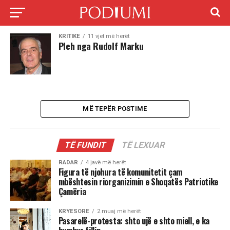
KRITIKE
11 vjet më herët
Pleh nga Rudolf Marku
MË TEPËR POSTIME
TË FUNDIT
TË LEXUAR
RADAR
4 javë më herët
Figura të njohura të komunitetit çam
mbështesin riorganizimin e Shoqatës Patriotike
Çamëria
KRYESORE
2 muaj më herët
Pasarelë-protesta: shto ujë e shto miell, e ka