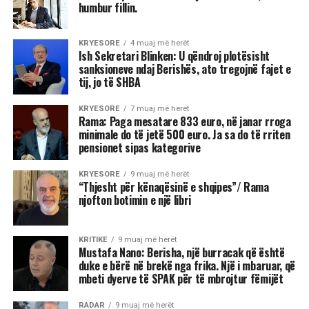
humbur fillin.
KRYESORE
4 muaj më herët
Ish Sekretari Blinken: U qëndroj plotësisht
sanksioneve ndaj Berishës, ato tregojnë fajet e
tij, jo të SHBA
KRYESORE
7 muaj më herët
Rama: Paga mesatare 833 euro, në janar rroga
minimale do të jetë 500 euro. Ja sa do të rriten
pensionet sipas kategorive
KRYESORE
9 muaj më herët
“Thjesht për kënaqësinë e shqipes”/ Rama
njofton botimin e një libri
KRITIKE
9 muaj më herët
Mustafa Nano: Berisha, një burracak që është
duke e bërë në brekë nga frika. Një i mbaruar, që
mbeti dyerve të SPAK për të mbrojtur fëmijët
RADAR
9 muaj më herët