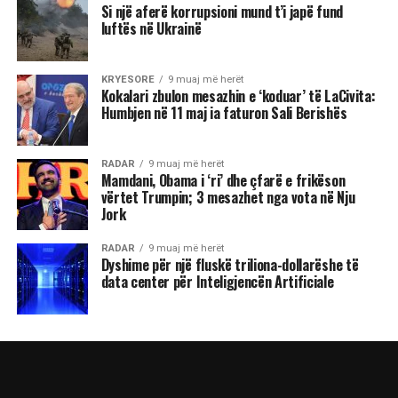
Si një aferë korrupsioni mund t’i japë fund
luftës në Ukrainë
KRYESORE
9 muaj më herët
Kokalari zbulon mesazhin e ‘koduar’ të LaCivita:
Humbjen në 11 maj ia faturon Sali Berishës
RADAR
9 muaj më herët
Mamdani, Obama i ‘ri’ dhe çfarë e frikëson
vërtet Trumpin; 3 mesazhet nga vota në Nju
Jork
RADAR
9 muaj më herët
Dyshime për një fluskë triliona-dollarëshe të
data center për Inteligjencën Artificiale