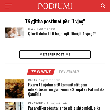
Të gjitha postimet për "1 vjeç"
MIX
4 vjet më herët
Çfarë duhet të hajë një fëmijë 1 vjeç?!
MË TEPËR POSTIME
TË FUNDIT
TË LEXUAR
RADAR
4 javë më herët
Figura të njohura të komunitetit çam
mbështesin riorganizimin e Shoqatës Patriotike
Çamëria
KRYESORE
2 muaj më herët
Pasarelë-protesta: shto ujë e shto miell, e ka