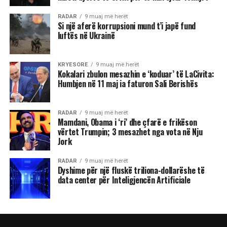
RADAR
9 muaj më herët
Si një aferë korrupsioni mund t’i japë fund
luftës në Ukrainë
KRYESORE
9 muaj më herët
Kokalari zbulon mesazhin e ‘koduar’ të LaCivita:
Humbjen në 11 maj ia faturon Sali Berishës
RADAR
9 muaj më herët
Mamdani, Obama i ‘ri’ dhe çfarë e frikëson
vërtet Trumpin; 3 mesazhet nga vota në Nju
Jork
RADAR
9 muaj më herët
Dyshime për një fluskë triliona-dollarëshe të
data center për Inteligjencën Artificiale