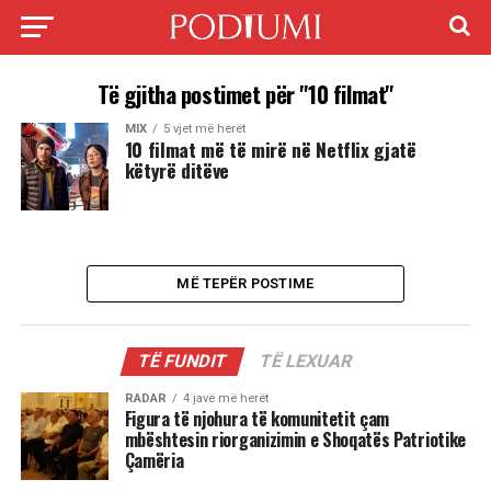
Të gjitha postimet për "10 filmat"
MIX
5 vjet më herët
10 filmat më të mirë në Netflix gjatë
këtyrë ditëve
MË TEPËR POSTIME
TË FUNDIT
TË LEXUAR
RADAR
4 javë më herët
Figura të njohura të komunitetit çam
mbështesin riorganizimin e Shoqatës Patriotike
Çamëria