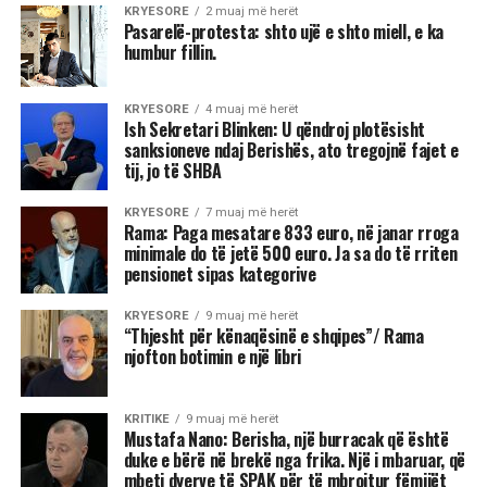
KRYESORE
2 muaj më herët
Pasarelë-protesta: shto ujë e shto miell, e ka
humbur fillin.
KRYESORE
4 muaj më herët
Ish Sekretari Blinken: U qëndroj plotësisht
sanksioneve ndaj Berishës, ato tregojnë fajet e
tij, jo të SHBA
KRYESORE
7 muaj më herët
Rama: Paga mesatare 833 euro, në janar rroga
minimale do të jetë 500 euro. Ja sa do të rriten
pensionet sipas kategorive
KRYESORE
9 muaj më herët
“Thjesht për kënaqësinë e shqipes”/ Rama
njofton botimin e një libri
KRITIKE
9 muaj më herët
Mustafa Nano: Berisha, një burracak që është
duke e bërë në brekë nga frika. Një i mbaruar, që
mbeti dyerve të SPAK për të mbrojtur fëmijët