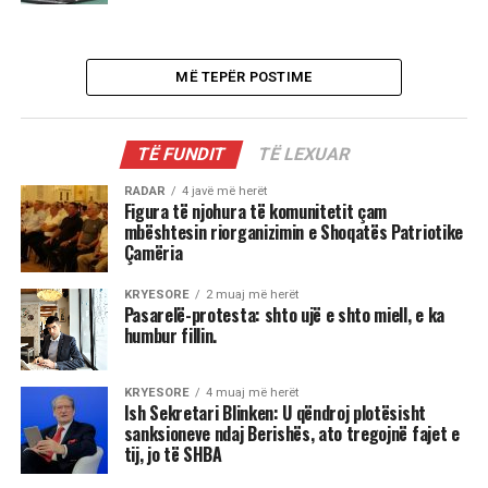
MË TEPËR POSTIME
TË FUNDIT
TË LEXUAR
RADAR
4 javë më herët
Figura të njohura të komunitetit çam
mbështesin riorganizimin e Shoqatës Patriotike
Çamëria
KRYESORE
2 muaj më herët
Pasarelë-protesta: shto ujë e shto miell, e ka
humbur fillin.
KRYESORE
4 muaj më herët
Ish Sekretari Blinken: U qëndroj plotësisht
sanksioneve ndaj Berishës, ato tregojnë fajet e
tij, jo të SHBA