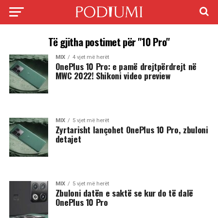
Të gjitha postimet për "10 Pro"
MIX
4 vjet më herët
OnePlus 10 Pro: e pamë drejtpërdrejt në
MWC 2022! Shikoni video preview
MIX
5 vjet më herët
Zyrtarisht lançohet OnePlus 10 Pro, zbuloni
detajet
MIX
5 vjet më herët
Zbuloni datën e saktë se kur do të dalë
OnePlus 10 Pro