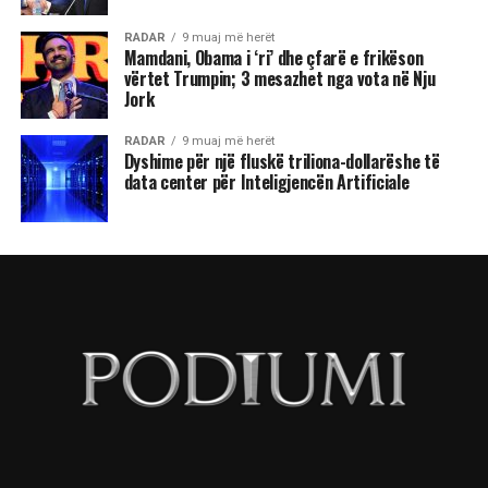
RADAR
9 muaj më herët
Mamdani, Obama i ‘ri’ dhe çfarë e frikëson
vërtet Trumpin; 3 mesazhet nga vota në Nju
Jork
RADAR
9 muaj më herët
Dyshime për një fluskë triliona-dollarëshe të
data center për Inteligjencën Artificiale