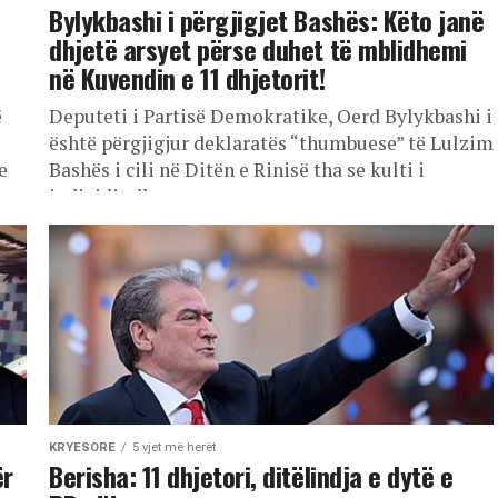
Bylykbashi i përgjigjet Bashës: Këto janë
dhjetë arsyet përse duhet të mblidhemi
në Kuvendin e 11 dhjetorit!
ë
Deputeti i Partisë Demokratike, Oerd Bylykbashi i
është përgjigjur deklaratës “thumbuese” të Lulzim
e
Bashës i cili në Ditën e Rinisë tha se kulti i
individit dhe...
KRYESORE
5 vjet më herët
ër
Berisha: 11 dhjetori, ditëlindja e dytë e