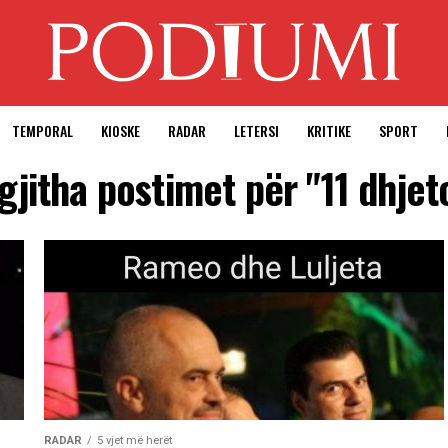
TEMPORAL
KIOSKE
RADAR
LETERSI
KRITIKE
SPORT
gjitha postimet për "11 dhjet
RADAR
5 vjet më herët