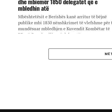
dhe mbiemër 1850 delegatët që e
mbledhin atë
Mbështetësit e Berishës kanë arritur të bëjnë
publike mbi 1850 nënshkrimet të vlefshme për 
mundësuar mbledhjen e Kuvendit Kombëtar të
PD-së. Pas shpalljes së delegatëve...
MË 