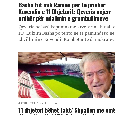
Basha fut mik Ramën për të prishur
Kuvendin e 11 Dhjetorit: Qeveria nxjerr
urdhër për ndalimin e grumbullimeve
Qeveria në bashkëpunim me kryetarin aktual t
PD, Lulzim Basha po tentojnë të pamundësojnë
zhvillimin e Kuvendit Kombëtar të demokratëv
në 11 dhjetor. Ministrja e Shëndetësisë,...
AKTUALITET
5 vjet më herët
11 dhjetori bëhet fakt/ Shpallen me em