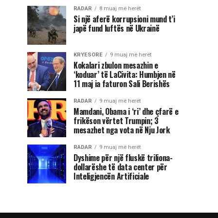
RADAR
8 muaj më herët
Si një aferë korrupsioni mund t’i
japë fund luftës në Ukrainë
KRYESORE
9 muaj më herët
Kokalari zbulon mesazhin e
‘koduar’ të LaCivita: Humbjen në
11 maj ia faturon Sali Berishës
RADAR
9 muaj më herët
Mamdani, Obama i ‘ri’ dhe çfarë e
frikëson vërtet Trumpin; 3
mesazhet nga vota në Nju Jork
RADAR
9 muaj më herët
Dyshime për një fluskë triliona-
dollarëshe të data center për
Inteligjencën Artificiale