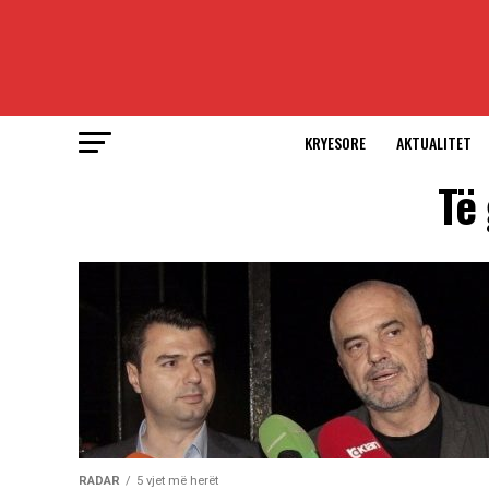
KRYESORE
AKTUALITET
Të 
RADAR
5 vjet më herët