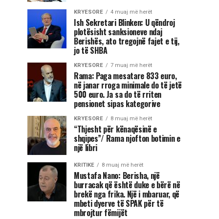
KRYESORE
4 muaj më herët
Ish Sekretari Blinken: U qëndroj
plotësisht sanksioneve ndaj
Berishës, ato tregojnë fajet e tij,
jo të SHBA
KRYESORE
7 muaj më herët
Rama: Paga mesatare 833 euro,
në janar rroga minimale do të jetë
500 euro. Ja sa do të rriten
pensionet sipas kategorive
KRYESORE
8 muaj më herët
“Thjesht për kënaqësinë e
shqipes”/ Rama njofton botimin e
një libri
KRITIKE
8 muaj më herët
Mustafa Nano: Berisha, një
burracak që është duke e bërë në
brekë nga frika. Një i mbaruar, që
mbeti dyerve të SPAK për të
mbrojtur fëmijët