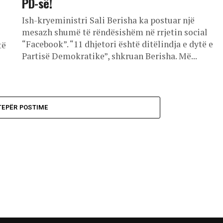
PD-së!
Ish-kryeministri Sali Berisha ka postuar një
mesazh shumë të rëndësishëm në rrjetin social
“Facebook”. “11 dhjetori është ditëlindja e dytë e
të
Partisë Demokratike”, shkruan Berisha. Më...
TEPËR POSTIME