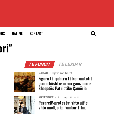
MIX
GATIME
KONTAKT
ori"
TË FUNDIT
TË LEXUAR
RADAR
3 javë më herët
Figura të njohura të komunitetit
çam mbështesin riorganizimin e
Shoqatës Patriotike Çamëria
KRYESORE
2 muaj më herët
Pasarelë-protesta: shto ujë e
shto miell, e ka humbur fillin.