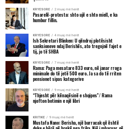
KRYESORE
2 muaj më herët
Pasarelë-protesta: shto ujë e shto miell, e ka
humbur fillin.
KRYESORE
4 muaj më herët
Ish Sekretari Blinken: U qëndroj plotësisht
sanksioneve ndaj Berishës, ato tregojnë fajet e
tij, jo të SHBA
KRYESORE
7 muaj më herët
Rama: Paga mesatare 833 euro, në janar rroga
minimale do të jetë 500 euro. Ja sa do të rriten
pensionet sipas kategorive
KRYESORE
9 muaj më herët
“Thjesht për kënaqësinë e shqipes”/ Rama
njofton botimin e një libri
KRITIKE
9 muaj më herët
Mustafa Nano: Berisha, një burracak që është
duke e bërë në brekë nga frika. Një i mbaruar, që