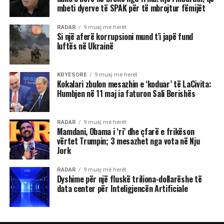
mbeti dyerve të SPAK për të mbrojtur fëmijët
RADAR
9 muaj më herët
Si një aferë korrupsioni mund t’i japë fund
luftës në Ukrainë
KRYESORE
9 muaj më herët
Kokalari zbulon mesazhin e ‘koduar’ të LaCivita:
Humbjen në 11 maj ia faturon Sali Berishës
RADAR
9 muaj më herët
Mamdani, Obama i ‘ri’ dhe çfarë e frikëson
vërtet Trumpin; 3 mesazhet nga vota në Nju
Jork
RADAR
9 muaj më herët
Dyshime për një fluskë triliona-dollarëshe të
data center për Inteligjencën Artificiale