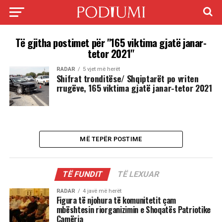
Të gjitha postimet për "165 viktima gjatë janar-
tetor 2021"
RADAR
5 vjet më herët
Shifrat tronditëse/ Shqiptarët po vriten
rrugëve, 165 viktima gjatë janar-tetor 2021
MË TEPËR POSTIME
TË FUNDIT
TË LEXUAR
RADAR
4 javë më herët
Figura të njohura të komunitetit çam
mbështesin riorganizimin e Shoqatës Patriotike
Çamëria