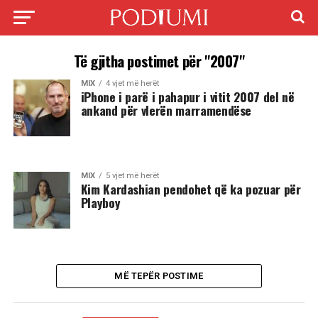
Të gjitha postimet për "2007"
MIX
4 vjet më herët
iPhone i parë i pahapur i vitit 2007 del në
ankand për vlerën marramendëse
MIX
5 vjet më herët
Kim Kardashian pendohet që ka pozuar për
Playboy
MË TEPËR POSTIME