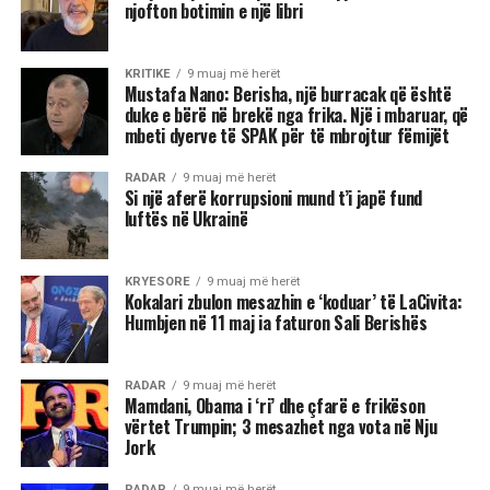
njofton botimin e një libri
KRITIKE
9 muaj më herët
Mustafa Nano: Berisha, një burracak që është
duke e bërë në brekë nga frika. Një i mbaruar, që
mbeti dyerve të SPAK për të mbrojtur fëmijët
RADAR
9 muaj më herët
Si një aferë korrupsioni mund t’i japë fund
luftës në Ukrainë
KRYESORE
9 muaj më herët
Kokalari zbulon mesazhin e ‘koduar’ të LaCivita:
Humbjen në 11 maj ia faturon Sali Berishës
RADAR
9 muaj më herët
Mamdani, Obama i ‘ri’ dhe çfarë e frikëson
vërtet Trumpin; 3 mesazhet nga vota në Nju
Jork
RADAR
9 muaj më herët