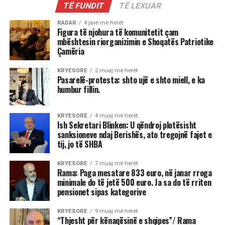
TË FUNDIT
TË LEXUAR
RADAR
4 javë më herët
Figura të njohura të komunitetit çam
mbështesin riorganizimin e Shoqatës Patriotike
Çamëria
KRYESORE
2 muaj më herët
Pasarelë-protesta: shto ujë e shto miell, e ka
humbur fillin.
KRYESORE
4 muaj më herët
Ish Sekretari Blinken: U qëndroj plotësisht
sanksioneve ndaj Berishës, ato tregojnë fajet e
tij, jo të SHBA
KRYESORE
7 muaj më herët
Rama: Paga mesatare 833 euro, në janar rroga
minimale do të jetë 500 euro. Ja sa do të rriten
pensionet sipas kategorive
KRYESORE
9 muaj më herët
“Thjesht për kënaqësinë e shqipes”/ Rama