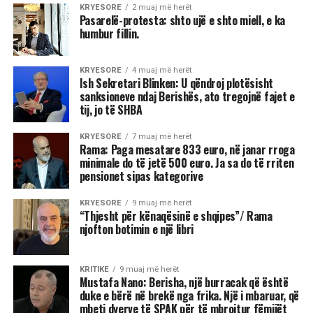
KRYESORE
2 muaj më herët
Pasarelë-protesta: shto ujë e shto miell, e ka
humbur fillin.
KRYESORE
4 muaj më herët
Ish Sekretari Blinken: U qëndroj plotësisht
sanksioneve ndaj Berishës, ato tregojnë fajet e
tij, jo të SHBA
KRYESORE
7 muaj më herët
Rama: Paga mesatare 833 euro, në janar rroga
minimale do të jetë 500 euro. Ja sa do të rriten
pensionet sipas kategorive
KRYESORE
9 muaj më herët
“Thjesht për kënaqësinë e shqipes”/ Rama
njofton botimin e një libri
KRITIKE
9 muaj më herët
Mustafa Nano: Berisha, një burracak që është
duke e bërë në brekë nga frika. Një i mbaruar, që
mbeti dyerve të SPAK për të mbrojtur fëmijët