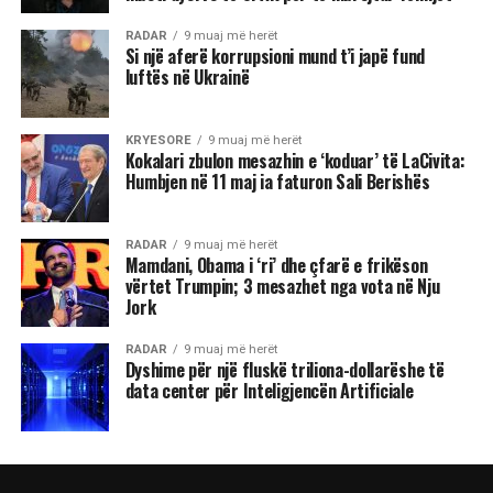
RADAR
9 muaj më herët
Si një aferë korrupsioni mund t’i japë fund
luftës në Ukrainë
KRYESORE
9 muaj më herët
Kokalari zbulon mesazhin e ‘koduar’ të LaCivita:
Humbjen në 11 maj ia faturon Sali Berishës
RADAR
9 muaj më herët
Mamdani, Obama i ‘ri’ dhe çfarë e frikëson
vërtet Trumpin; 3 mesazhet nga vota në Nju
Jork
RADAR
9 muaj më herët
Dyshime për një fluskë triliona-dollarëshe të
data center për Inteligjencën Artificiale