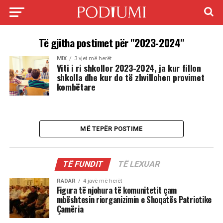
Të gjitha postimet për "2023-2024"
MIX
3 vjet më herët
Viti i ri shkollor 2023-2024, ja kur fillon
shkolla dhe kur do të zhvillohen provimet
kombëtare
MË TEPËR POSTIME
TË FUNDIT
TË LEXUAR
RADAR
4 javë më herët
Figura të njohura të komunitetit çam
mbështesin riorganizimin e Shoqatës Patriotike
Çamëria