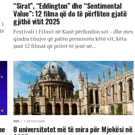
“Sirat”, “Eddington” dhe “Sentimental
Value”: 12 filma që do të përfliten gjatë
gjithë vitit 2025
 i
të
Festivali i Filmit në Kanë përfundon sot – dhe mes
qindra titujve që patën premierën këtë vit, këta
janë 12 filmat që pritet të jenë në...
MIX
1 vit më herët
he
8 universitetet më të mira për Mjekësi në