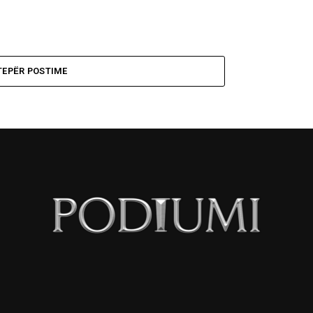
ë
TEPËR POSTIME