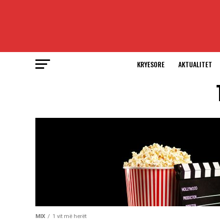
KRYESORE
AKTUALITET
MIX
1 vit më herët