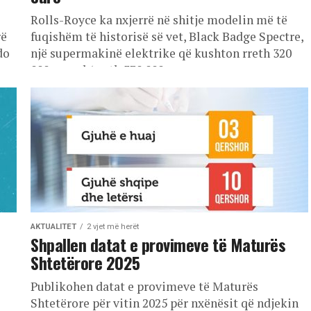
Rolls-Royce ka nxjerrë në shitje modelin më të
rë
fuqishëm të historisë së vet, Black Badge Spectre,
do
një supermakinë elektrike që kushton rreth 320
000 paund (rreth 370 000...
AKTUALITET
2 vjet më herët
Shpallen datat e provimeve të Maturës
Shtetërore 2025
Publikohen datat e provimeve të Maturës
Shtetërore për vitin 2025 për nxënësit që ndjekin