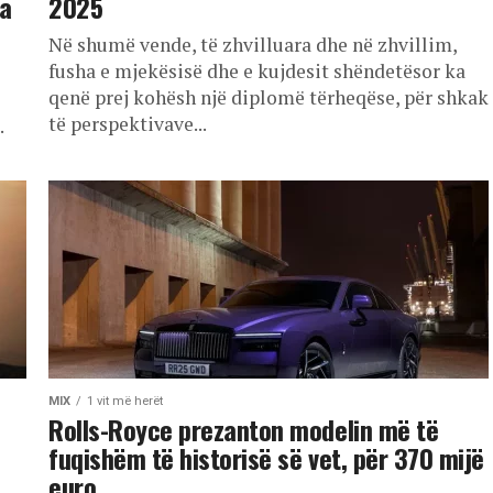
ra
2025
Në shumë vende, të zhvilluara dhe në zhvillim,
fusha e mjekësisë dhe e kujdesit shëndetësor ka
qenë prej kohësh një diplomë tërheqëse, për shkak
të perspektivave...
.
MIX
1 vit më herët
Rolls-Royce prezanton modelin më të
fuqishëm të historisë së vet, për 370 mijë
euro