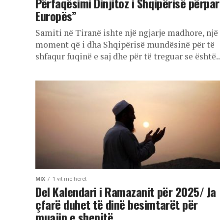
Përfaqësimi Dinjitoz i Shqipërisë përpa
Europës”
Samiti në Tiranë ishte një ngjarje madhore, një
moment që i dha Shqipërisë mundësinë për të
shfaqur fuqinë e saj dhe për të treguar se është..
MIX
1 vit më herët
Del Kalendari i Ramazanit për 2025/ Ja
çfarë duhet të dinë besimtarët për
muajin e shenjtë