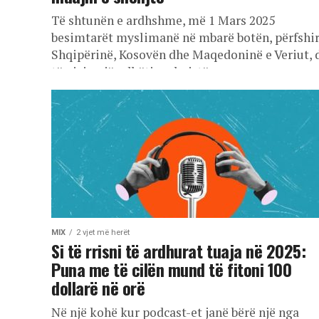
Të shtunën e ardhshme, më 1 Mars 2025
besimtarët myslimanë në mbarë botën, përfshi
Shqipërinë, Kosovën dhe Maqedoninë e Veriut, 
të nisin një udhëtim shpirtëror...
MIX
2 vjet më herët
Si të rrisni të ardhurat tuaja në 2025:
Puna me të cilën mund të fitoni 100
dollarë në orë
Në një kohë kur podcast-et janë bërë një nga