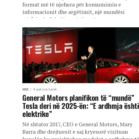
format më të njohura për konsumimin e
informacionit dhe argëtimit, një mundësi
përfitimi gjithnjë e më shumë...
MIX
4 vjet më herët
General Motors planifikon të “mundë”
Tesla deri në 2025-ën: “E ardhmja ësht
elektrike”
Në shtator 2017, CEO e General Motors, Mary
Barra dhe drejtuesit e saj kryesorë vizituan