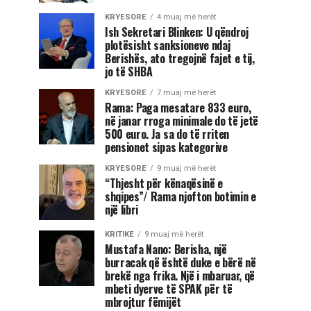
KRYESORE
4 muaj më herët
Ish Sekretari Blinken: U qëndroj
plotësisht sanksioneve ndaj
Berishës, ato tregojnë fajet e tij,
jo të SHBA
KRYESORE
7 muaj më herët
Rama: Paga mesatare 833 euro,
në janar rroga minimale do të jetë
500 euro. Ja sa do të rriten
pensionet sipas kategorive
KRYESORE
9 muaj më herët
“Thjesht për kënaqësinë e
shqipes”/ Rama njofton botimin e
një libri
KRITIKE
9 muaj më herët
Mustafa Nano: Berisha, një
burracak që është duke e bërë në
brekë nga frika. Një i mbaruar, që
mbeti dyerve të SPAK për të
mbrojtur fëmijët