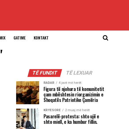
MIX
GATIME
KONTAKT
"
TË FUNDIT
TË LEXUAR
RADAR
4 javë më herët
Figura të njohura të komunitetit
çam mbështesin riorganizimin e
Shoqatës Patriotike Çamëria
KRYESORE
2 muaj më herët
Pasarelë-protesta: shto ujë e
shto miell, e ka humbur fillin.