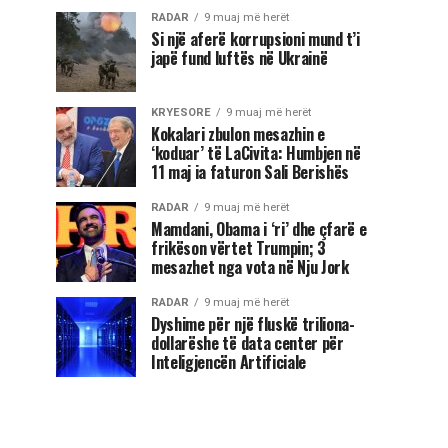
RADAR
9 muaj më herët
Si një aferë korrupsioni mund t’i
japë fund luftës në Ukrainë
KRYESORE
9 muaj më herët
Kokalari zbulon mesazhin e
‘koduar’ të LaCivita: Humbjen në
11 maj ia faturon Sali Berishës
RADAR
9 muaj më herët
Mamdani, Obama i ‘ri’ dhe çfarë e
frikëson vërtet Trumpin; 3
mesazhet nga vota në Nju Jork
RADAR
9 muaj më herët
Dyshime për një fluskë triliona-
dollarëshe të data center për
Inteligjencën Artificiale