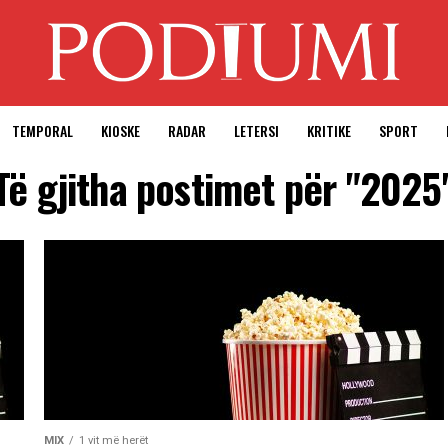
TEMPORAL
KIOSKE
RADAR
LETERSI
KRITIKE
SPORT
Të gjitha postimet për "2025
MIX
1 vit më herët