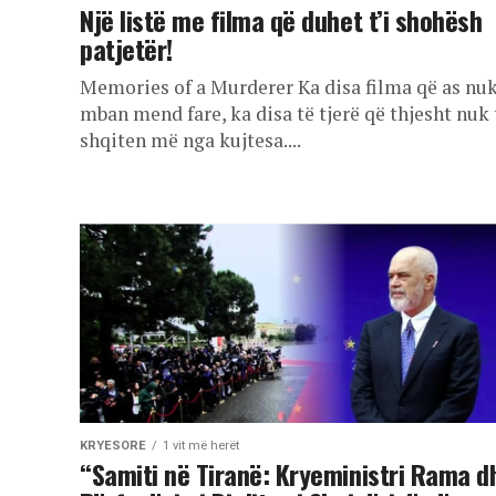
Një listë me filma që duhet t’i shohësh
patjetër!
Memories of a Murderer Ka disa filma që as nuk
mban mend fare, ka disa të tjerë që thjesht nuk 
shqiten më nga kujtesa....
KRYESORE
1 vit më herët
“Samiti në Tiranë: Kryeministri Rama d