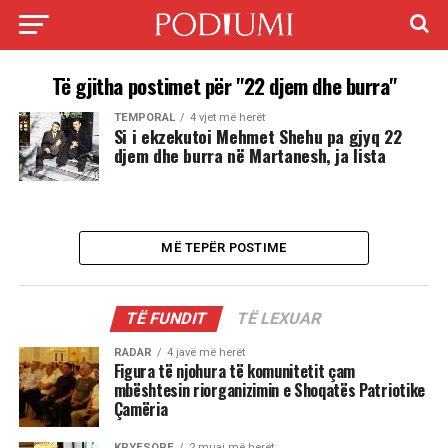
Të gjitha postimet për "22 djem dhe burra"
TEMPORAL
4 vjet më herët
Si i ekzekutoi Mehmet Shehu pa gjyq 22
djem dhe burra në Martanesh, ja lista
MË TEPËR POSTIME
TË FUNDIT
TË LEXUAR
RADAR
4 javë më herët
Figura të njohura të komunitetit çam
mbështesin riorganizimin e Shoqatës Patriotike
Çamëria
KRYESORE
2 muaj më herët