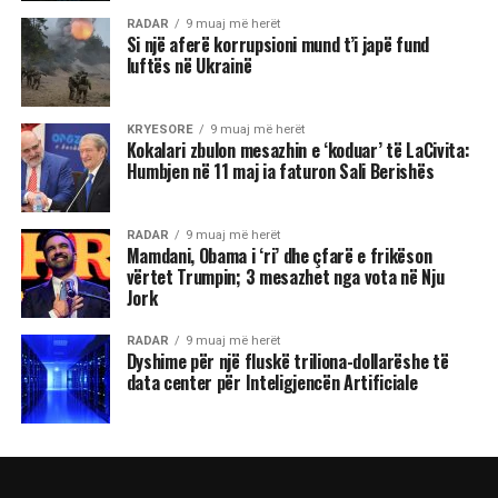
RADAR
9 muaj më herët
Si një aferë korrupsioni mund t’i japë fund
luftës në Ukrainë
KRYESORE
9 muaj më herët
Kokalari zbulon mesazhin e ‘koduar’ të LaCivita:
Humbjen në 11 maj ia faturon Sali Berishës
RADAR
9 muaj më herët
Mamdani, Obama i ‘ri’ dhe çfarë e frikëson
vërtet Trumpin; 3 mesazhet nga vota në Nju
Jork
RADAR
9 muaj më herët
Dyshime për një fluskë triliona-dollarëshe të
data center për Inteligjencën Artificiale