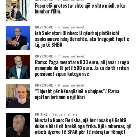
Pasarelë-protesta: shto ujë e shto miell, e ka
humbur fillin.
KRYESORE
4 muaj më herët
Ish Sekretari Blinken: U qëndroj plotësisht
sanksioneve ndaj Berishës, ato tregojnë fajet e
tij, jo të SHBA
KRYESORE
7 muaj më herët
Rama: Paga mesatare 833 euro, në janar rroga
minimale do të jetë 500 euro. Ja sa do të rriten
pensionet sipas kategorive
KRYESORE
9 muaj më herët
“Thjesht për kënaqësinë e shqipes”/ Rama
njofton botimin e një libri
KRITIKE
9 muaj më herët
Mustafa Nano: Berisha, një burracak që është
duke e bërë në brekë nga frika. Një i mbaruar, që
mbeti dyerve të SPAK për të mbrojtur fëmijët