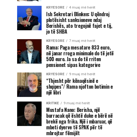
KRYESORE
4 muaj më herët
Ish Sekretari Blinken: U qëndroj
plotësisht sanksioneve ndaj
Berishës, ato tregojnë fajet e tij,
jo të SHBA
KRYESORE
7 muaj më herët
Rama: Paga mesatare 833 euro,
në janar rroga minimale do të jetë
500 euro. Ja sa do të rriten
pensionet sipas kategorive
KRYESORE
9 muaj më herët
“Thjesht për kënaqësinë e
shqipes”/ Rama njofton botimin e
një libri
KRITIKE
9 muaj më herët
Mustafa Nano: Berisha, një
burracak që është duke e bërë në
brekë nga frika. Një i mbaruar, që
mbeti dyerve të SPAK për të
mbrojtur fëmijët