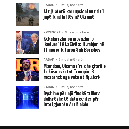
RADAR
9 muaj më herët
Si një aferë korrupsioni mund t’i
japë fund luftës në Ukrainë
KRYESORE
9 muaj më herët
Kokalari zbulon mesazhin e
‘koduar’ të LaCivita: Humbjen në
11 maj ia faturon Sali Berishës
RADAR
9 muaj më herët
Mamdani, Obama i ‘ri’ dhe çfarë e
frikëson vërtet Trumpin; 3
mesazhet nga vota në Nju Jork
RADAR
9 muaj më herët
Dyshime për një fluskë triliona-
dollarëshe të data center për
Inteligjencën Artificiale