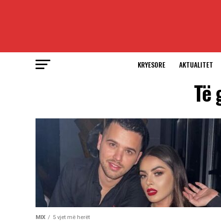
KRYESORE
AKTUALITET
Të 
MIX
5 vjet më herët