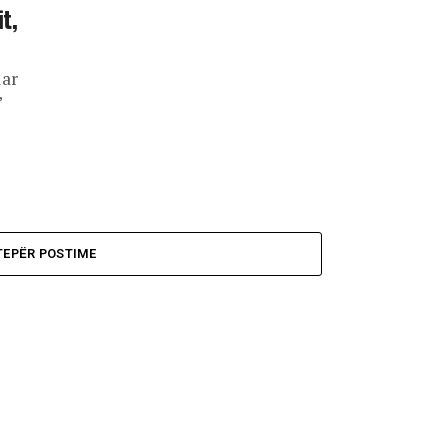
t,
uar
”
TEPËR POSTIME