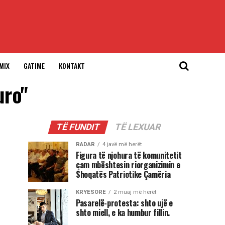
MIX
GATIME
KONTAKT
uro"
TË FUNDIT
TË LEXUAR
RADAR
4 javë më herët
Figura të njohura të komunitetit
çam mbështesin riorganizimin e
Shoqatës Patriotike Çamëria
KRYESORE
2 muaj më herët
Pasarelë-protesta: shto ujë e
shto miell, e ka humbur fillin.