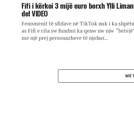
Fifi i kërkoi 3 mijë euro borxh Ylli Limani
del VIDEO
Fenomenit të sfidave në TikTok nuk i ka shpët
as Fifi e cila sw fundmi ka qenw nw njw “betejë
me një prej personazheve të njohur...
MË 