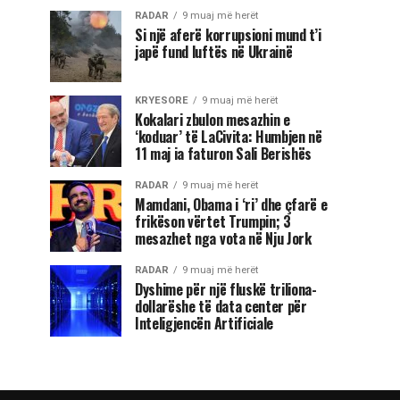
RADAR
9 muaj më herët
Si një aferë korrupsioni mund t’i
japë fund luftës në Ukrainë
KRYESORE
9 muaj më herët
Kokalari zbulon mesazhin e
‘koduar’ të LaCivita: Humbjen në
11 maj ia faturon Sali Berishës
RADAR
9 muaj më herët
Mamdani, Obama i ‘ri’ dhe çfarë e
frikëson vërtet Trumpin; 3
mesazhet nga vota në Nju Jork
RADAR
9 muaj më herët
Dyshime për një fluskë triliona-
dollarëshe të data center për
Inteligjencën Artificiale