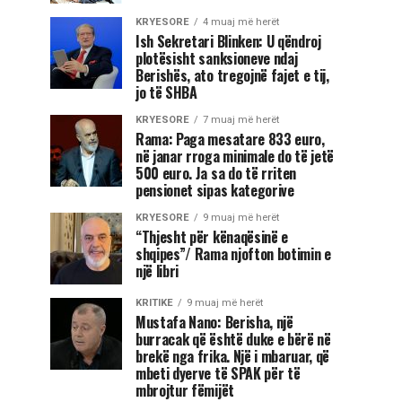
KRYESORE
4 muaj më herët
Ish Sekretari Blinken: U qëndroj
plotësisht sanksioneve ndaj
Berishës, ato tregojnë fajet e tij,
jo të SHBA
KRYESORE
7 muaj më herët
Rama: Paga mesatare 833 euro,
në janar rroga minimale do të jetë
500 euro. Ja sa do të rriten
pensionet sipas kategorive
KRYESORE
9 muaj më herët
“Thjesht për kënaqësinë e
shqipes”/ Rama njofton botimin e
një libri
KRITIKE
9 muaj më herët
Mustafa Nano: Berisha, një
burracak që është duke e bërë në
brekë nga frika. Një i mbaruar, që
mbeti dyerve të SPAK për të
mbrojtur fëmijët