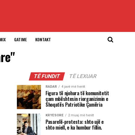
MIX
GATIME
KONTAKT
are"
TË FUNDIT
TË LEXUAR
RADAR
4 javë më herët
Figura të njohura të komunitetit
çam mbështesin riorganizimin e
Shoqatës Patriotike Çamëria
KRYESORE
2 muaj më herët
Pasarelë-protesta: shto ujë e
shto miell, e ka humbur fillin.