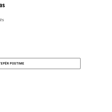
pas
ës
TEPËR POSTIME