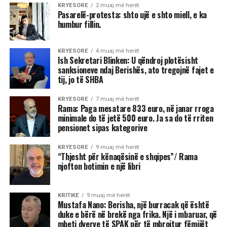
KRYESORE
2 muaj më herët
Pasarelë-protesta: shto ujë e shto miell, e ka
humbur fillin.
KRYESORE
4 muaj më herët
Ish Sekretari Blinken: U qëndroj plotësisht
sanksioneve ndaj Berishës, ato tregojnë fajet e
tij, jo të SHBA
KRYESORE
7 muaj më herët
Rama: Paga mesatare 833 euro, në janar rroga
minimale do të jetë 500 euro. Ja sa do të rriten
pensionet sipas kategorive
KRYESORE
9 muaj më herët
“Thjesht për kënaqësinë e shqipes”/ Rama
njofton botimin e një libri
KRITIKE
9 muaj më herët
Mustafa Nano: Berisha, një burracak që është
duke e bërë në brekë nga frika. Një i mbaruar, që
mbeti dyerve të SPAK për të mbrojtur fëmijët