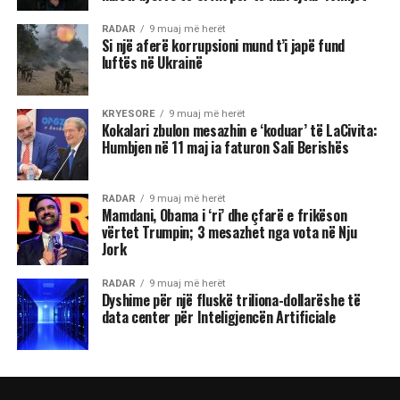
RADAR
9 muaj më herët
Si një aferë korrupsioni mund t’i japë fund
luftës në Ukrainë
KRYESORE
9 muaj më herët
Kokalari zbulon mesazhin e ‘koduar’ të LaCivita:
Humbjen në 11 maj ia faturon Sali Berishës
RADAR
9 muaj më herët
Mamdani, Obama i ‘ri’ dhe çfarë e frikëson
vërtet Trumpin; 3 mesazhet nga vota në Nju
Jork
RADAR
9 muaj më herët
Dyshime për një fluskë triliona-dollarëshe të
data center për Inteligjencën Artificiale