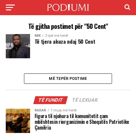
Të gjitha postimet për "50 Cent"
MIX
2 vjet më herët
Të tjera akuza ndaj 50 Cent
MË TEPËR POSTIME
TË FUNDIT
TË LEXUAR
RADAR
1 muaj më herët
Figura të njohura të komunitetit çam
mbështesin riorganizimin e Shoqatës Patriotike
Çamëria