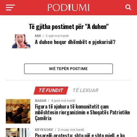
Të gjitha postimet për "A duhen"
MIX
5 vjet më herët
A duhen hequr dhëmbët e pjekurisë?
MË TEPËR POSTIME
TË FUNDIT
TË LEXUAR
RADAR
4 javë më herët
Figura të njohura të komunitetit çam
mbështesin riorganizimin e Shoqatës Patriotike
Çamëria
KRYESORE
2 muaj më herët
Pasarelë-protesta: shto ujë e shto miell, e ka