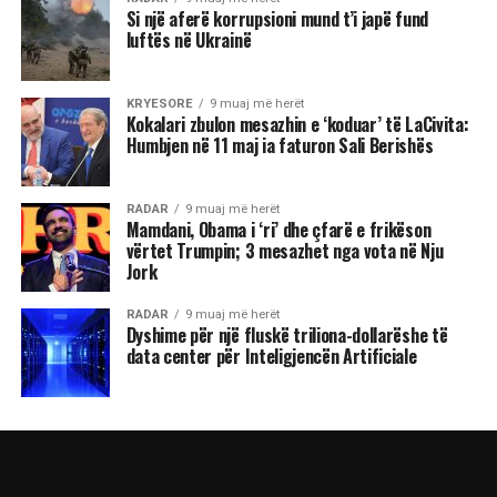
Si një aferë korrupsioni mund t’i japë fund
luftës në Ukrainë
KRYESORE
9 muaj më herët
Kokalari zbulon mesazhin e ‘koduar’ të LaCivita:
Humbjen në 11 maj ia faturon Sali Berishës
RADAR
9 muaj më herët
Mamdani, Obama i ‘ri’ dhe çfarë e frikëson
vërtet Trumpin; 3 mesazhet nga vota në Nju
Jork
RADAR
9 muaj më herët
Dyshime për një fluskë triliona-dollarëshe të
data center për Inteligjencën Artificiale