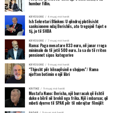
humbur fillin.
KRYESORE
4 muaj më herët
Ish Sekretari Blinken: U qëndroj plotësisht
sanksioneve ndaj Berishës, ato tregojnë fajet e
tij, jo të SHBA
KRYESORE
7 muaj më herët
Rama: Paga mesatare 833 euro, në janar rroga
minimale do të jetë 500 euro. Ja sa do të rriten
pensionet sipas kategorive
KRYESORE
9 muaj më herët
“Thjesht për kënaqësinë e shqipes”/ Rama
njofton botimin e një libri
KRITIKE
9 muaj më herët
Mustafa Nano: Berisha, një burracak që është
duke e bërë në brekë nga frika. Një i mbaruar, që
mbeti dyerve të SPAK për të mbrojtur fëmijët
RADAR
9 muaj më herët