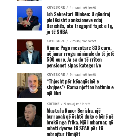
KRYESORE
4 muaj më herët
Ish Sekretari Blinken: U qëndroj
plotësisht sanksioneve ndaj
Berishës, ato tregojnë fajet e tij,
jo të SHBA
KRYESORE
7 muaj më herët
Rama: Paga mesatare 833 euro,
në janar rroga minimale do të jetë
500 euro. Ja sa do të rriten
pensionet sipas kategorive
KRYESORE
9 muaj më herët
“Thjesht për kënaqësinë e
shqipes”/ Rama njofton botimin e
një libri
KRITIKE
9 muaj më herët
Mustafa Nano: Berisha, një
burracak që është duke e bërë në
brekë nga frika. Një i mbaruar, që
mbeti dyerve të SPAK për të
mbrojtur fëmijët