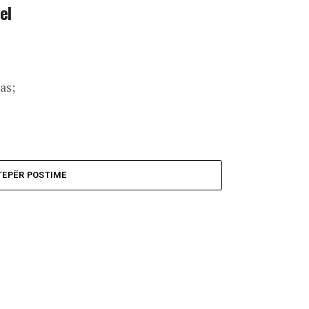
el
as;
TEPËR POSTIME