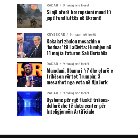
RADAR
9 muaj më herët
Si një aferë korrupsioni mund t’i
japë fund luftës në Ukrainë
KRYESORE
9 muaj më herët
Kokalari zbulon mesazhin e
‘koduar’ të LaCivita: Humbjen në
11 maj ia faturon Sali Berishës
RADAR
9 muaj më herët
Mamdani, Obama i ‘ri’ dhe çfarë e
frikëson vërtet Trumpin; 3
mesazhet nga vota në Nju Jork
RADAR
9 muaj më herët
Dyshime për një fluskë triliona-
dollarëshe të data center për
Inteligjencën Artificiale