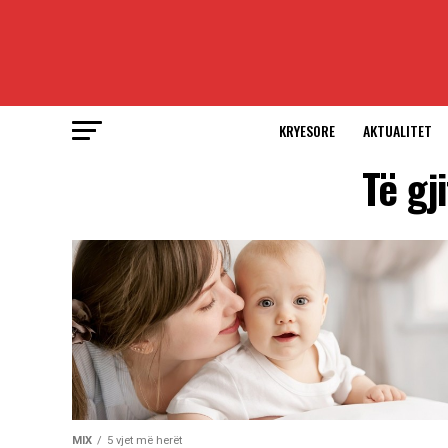
KRYESORE
AKTUALITET
Të gj
MIX
5 vjet më herët