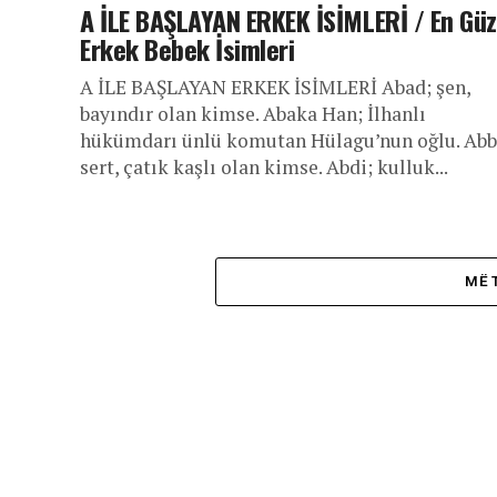
A İLE BAŞLAYAN ERKEK İSİMLERİ / En Güz
Erkek Bebek İsimleri
A İLE BAŞLAYAN ERKEK İSİMLERİ Abad; şen,
bayındır olan kimse. Abaka Han; İlhanlı
hükümdarı ünlü komutan Hülagu’nun oğlu. Abb
sert, çatık kaşlı olan kimse. Abdi; kulluk...
MË 