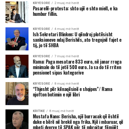
KRYESORE
2 muaj më herët
Pasarelë-protesta: shto ujë e shto miell, e ka
humbur fillin.
KRYESORE
4 muaj më herët
Ish Sekretari Blinken: U qëndroj plotësisht
sanksioneve ndaj Berishës, ato tregojnë fajet e
tij, jo të SHBA
KRYESORE
7 muaj më herët
Rama: Paga mesatare 833 euro, në janar rroga
minimale do të jetë 500 euro. Ja sa do të rriten
pensionet sipas kategorive
KRYESORE
8 muaj më herët
“Thjesht për kënaqësinë e shqipes”/ Rama
njofton botimin e një libri
KRITIKE
8 muaj më herët
Mustafa Nano: Berisha, një burracak që është
duke e bërë në brekë nga frika. Një i mbaruar, që
mbeti dyerve të SPAK për të mbrojtur fëmijët