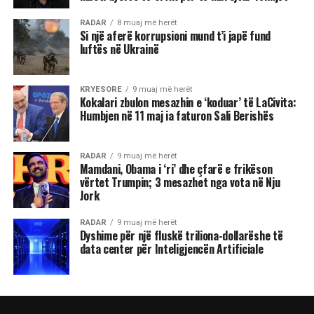
RADAR
8 muaj më herët
Si një aferë korrupsioni mund t’i japë fund
luftës në Ukrainë
KRYESORE
9 muaj më herët
Kokalari zbulon mesazhin e ‘koduar’ të LaCivita:
Humbjen në 11 maj ia faturon Sali Berishës
RADAR
9 muaj më herët
Mamdani, Obama i ‘ri’ dhe çfarë e frikëson
vërtet Trumpin; 3 mesazhet nga vota në Nju
Jork
RADAR
9 muaj më herët
Dyshime për një fluskë triliona-dollarëshe të
data center për Inteligjencën Artificiale