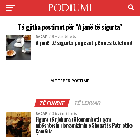
Të gjitha postimet për "A janë të sigurta"
RADAR
5 vjet më herët
A janë të sigurta pagesat përmes telefonit
MË TEPËR POSTIME
TË FUNDIT
TË LEXUAR
RADAR
3 javë më herët
Figura të njohura të komunitetit çam
mbështesin riorganizimin e Shoqatës Patriotike
Çamëria