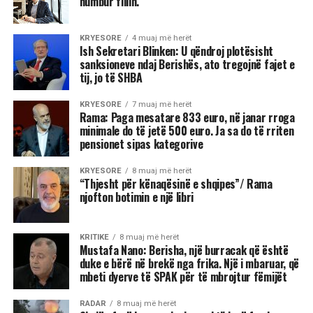
humbur fillin.
KRYESORE
4 muaj më herët
Ish Sekretari Blinken: U qëndroj plotësisht
sanksioneve ndaj Berishës, ato tregojnë fajet e
tij, jo të SHBA
KRYESORE
7 muaj më herët
Rama: Paga mesatare 833 euro, në janar rroga
minimale do të jetë 500 euro. Ja sa do të rriten
pensionet sipas kategorive
KRYESORE
8 muaj më herët
“Thjesht për kënaqësinë e shqipes”/ Rama
njofton botimin e një libri
KRITIKE
8 muaj më herët
Mustafa Nano: Berisha, një burracak që është
duke e bërë në brekë nga frika. Një i mbaruar, që
mbeti dyerve të SPAK për të mbrojtur fëmijët
RADAR
8 muaj më herët