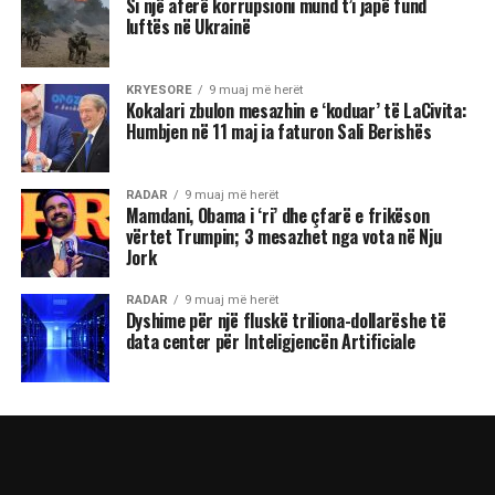
Si një aferë korrupsioni mund t’i japë fund
luftës në Ukrainë
KRYESORE
9 muaj më herët
Kokalari zbulon mesazhin e ‘koduar’ të LaCivita:
Humbjen në 11 maj ia faturon Sali Berishës
RADAR
9 muaj më herët
Mamdani, Obama i ‘ri’ dhe çfarë e frikëson
vërtet Trumpin; 3 mesazhet nga vota në Nju
Jork
RADAR
9 muaj më herët
Dyshime për një fluskë triliona-dollarëshe të
data center për Inteligjencën Artificiale