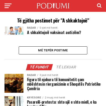
Të gjitha postimet për "A shkaktojnë"
RADAR
5 vjet më herët
A shkaktojnë vaksinat autizëm?
MË TEPËR POSTIME
TË FUNDIT
TË LEXUAR
RADAR
3 javë më herët
Figura të njohura të komunitetit çam
mbështesin riorganizimin e Shoqatës Patriotike
Çamëria
KRYESORE
2 muaj më herët
Pasarelë-protesta: shto ujë e shto miell, e ka