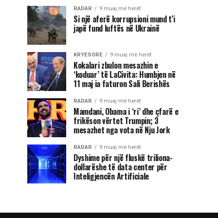
RADAR
9 muaj më herët
Si një aferë korrupsioni mund t’i
japë fund luftës në Ukrainë
KRYESORE
9 muaj më herët
Kokalari zbulon mesazhin e
‘koduar’ të LaCivita: Humbjen në
11 maj ia faturon Sali Berishës
RADAR
9 muaj më herët
Mamdani, Obama i ‘ri’ dhe çfarë e
frikëson vërtet Trumpin; 3
mesazhet nga vota në Nju Jork
RADAR
9 muaj më herët
Dyshime për një fluskë triliona-
dollarëshe të data center për
Inteligjencën Artificiale