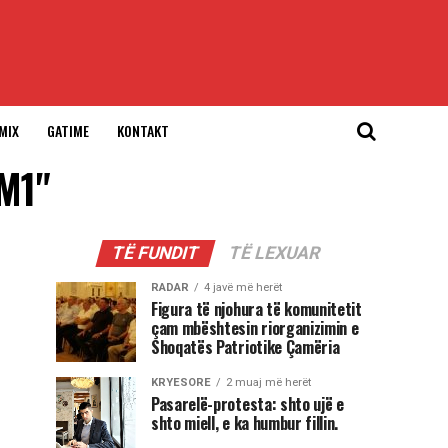
MIX
GATIME
KONTAKT
 M1"
TË FUNDIT
TË LEXUAR
RADAR
4 javë më herët
Figura të njohura të komunitetit
çam mbështesin riorganizimin e
Shoqatës Patriotike Çamëria
KRYESORE
2 muaj më herët
Pasarelë-protesta: shto ujë e
shto miell, e ka humbur fillin.