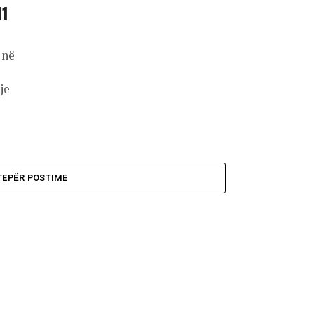
M1
 në
je
TEPËR POSTIME