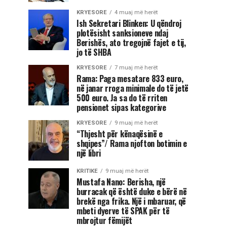
KRYESORE
4 muaj më herët
Ish Sekretari Blinken: U qëndroj
plotësisht sanksioneve ndaj
Berishës, ato tregojnë fajet e tij,
jo të SHBA
KRYESORE
7 muaj më herët
Rama: Paga mesatare 833 euro,
në janar rroga minimale do të jetë
500 euro. Ja sa do të rriten
pensionet sipas kategorive
KRYESORE
9 muaj më herët
“Thjesht për kënaqësinë e
shqipes”/ Rama njofton botimin e
një libri
KRITIKE
9 muaj më herët
Mustafa Nano: Berisha, një
burracak që është duke e bërë në
brekë nga frika. Një i mbaruar, që
mbeti dyerve të SPAK për të
mbrojtur fëmijët