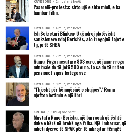
KRYESORE
2 muaj më herët
Pasarelë-protesta: shto ujë e shto miell, e ka
humbur fillin.
KRYESORE
4 muaj më herët
Ish Sekretari Blinken: U qëndroj plotësisht
sanksioneve ndaj Berishës, ato tregojnë fajet e
tij, jo të SHBA
KRYESORE
7 muaj më herët
Rama: Paga mesatare 833 euro, në janar rroga
minimale do të jetë 500 euro. Ja sa do të rriten
pensionet sipas kategorive
KRYESORE
8 muaj më herët
“Thjesht për kënaqësinë e shqipes”/ Rama
njofton botimin e një libri
KRITIKE
8 muaj më herët
Mustafa Nano: Berisha, një burracak që është
duke e bërë në brekë nga frika. Një i mbaruar, që
mbeti dyerve të SPAK për të mbrojtur fëmijët