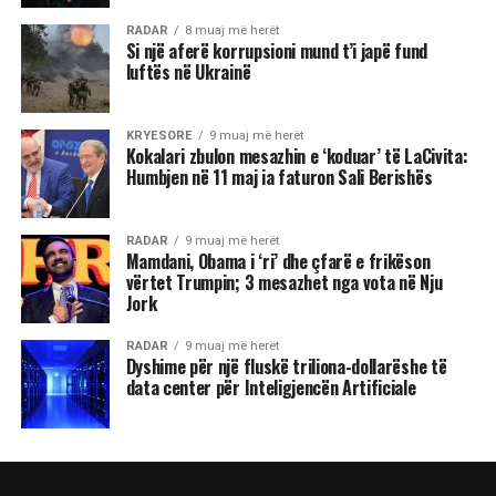
RADAR
8 muaj më herët
Si një aferë korrupsioni mund t’i japë fund
luftës në Ukrainë
KRYESORE
9 muaj më herët
Kokalari zbulon mesazhin e ‘koduar’ të LaCivita:
Humbjen në 11 maj ia faturon Sali Berishës
RADAR
9 muaj më herët
Mamdani, Obama i ‘ri’ dhe çfarë e frikëson
vërtet Trumpin; 3 mesazhet nga vota në Nju
Jork
RADAR
9 muaj më herët
Dyshime për një fluskë triliona-dollarëshe të
data center për Inteligjencën Artificiale