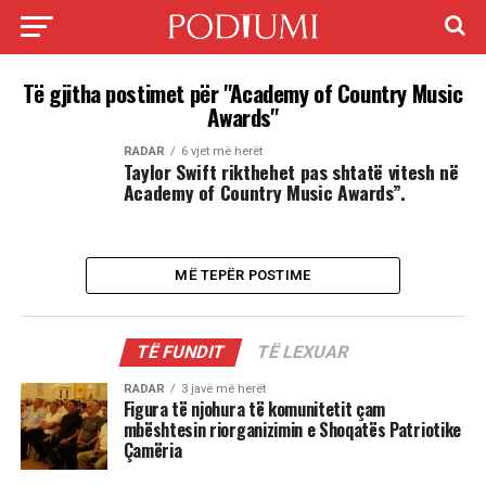
Të gjitha postimet për "Academy of Country Music
Awards"
RADAR
6 vjet më herët
Taylor Swift rikthehet pas shtatë vitesh në
Academy of Country Music Awards”.
MË TEPËR POSTIME
TË FUNDIT
TË LEXUAR
RADAR
3 javë më herët
Figura të njohura të komunitetit çam
mbështesin riorganizimin e Shoqatës Patriotike
Çamëria