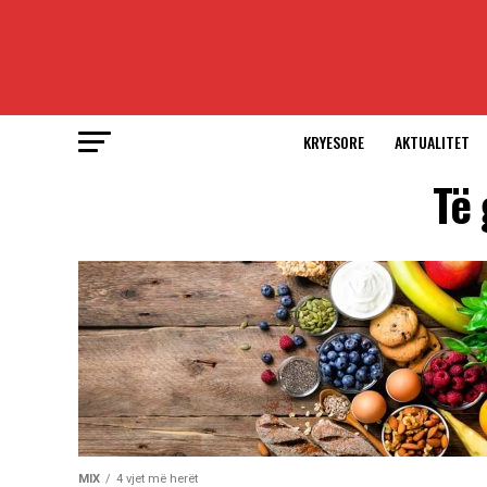
KRYESORE
AKTUALITET
Të 
MIX
4 vjet më herët