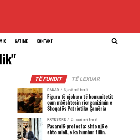
MIX
GATIME
KONTAKT
lik"
TË FUNDIT
TË LEXUAR
RADAR
3 javë më herët
Figura të njohura të komunitetit
çam mbështesin riorganizimin e
Shoqatës Patriotike Çamëria
KRYESORE
2 muaj më herët
Pasarelë-protesta: shto ujë e
shto miell, e ka humbur fillin.