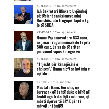
KRYESORE
4 muaj më herët
Ish Sekretari Blinken: U qëndroj
plotësisht sanksioneve ndaj
Berishës, ato tregojnë fajet e tij,
jo të SHBA
KRYESORE
7 muaj më herët
Rama: Paga mesatare 833 euro,
në janar rroga minimale do të jetë
500 euro. Ja sa do të rriten
pensionet sipas kategorive
KRYESORE
8 muaj më herët
“Thjesht për kënaqësinë e
shqipes”/ Rama njofton botimin e
një libri
KRITIKE
8 muaj më herët
Mustafa Nano: Berisha, një
burracak që është duke e bërë në
brekë nga frika. Një i mbaruar, që
mbeti dyerve të SPAK për të
mbrojtur fëmijët