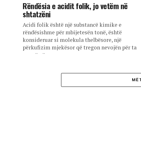
Rëndësia e acidit folik, jo vetëm në
shtatzëni
Acidi folik është një substancë kimike e
rëndësishme për mbijetesën tonë, është
konsideruar si molekula thelbësore, një
përkufizim mjekësor që tregon nevojën për ta
marrë përmes...
MË 