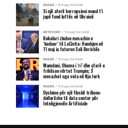
RADAR
8 muaj më herët
Si një aferë korrupsioni mund t’i
japë fund luftës në Ukrainë
KRYESORE
9 muaj më herët
Kokalari zbulon mesazhin e
‘koduar’ të LaCivita: Humbjen në
11 maj ia faturon Sali Berishës
RADAR
9 muaj më herët
Mamdani, Obama i ‘ri’ dhe çfarë e
frikëson vërtet Trumpin; 3
mesazhet nga vota në Nju Jork
RADAR
9 muaj më herët
Dyshime për një fluskë triliona-
dollarëshe të data center për
Inteligjencën Artificiale