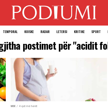
TEMPORAL
KIOSKE
RADAR
LETERSI
KRITIKE
SPORT
gjitha postimet për "acidit fo
MIX
4 vjet më herët