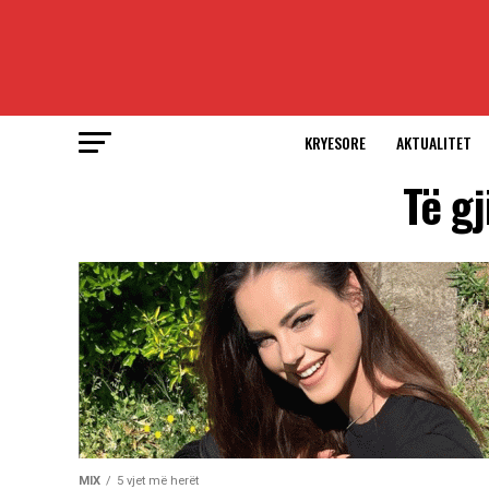
KRYESORE
AKTUALITET
Të gj
MIX
5 vjet më herët