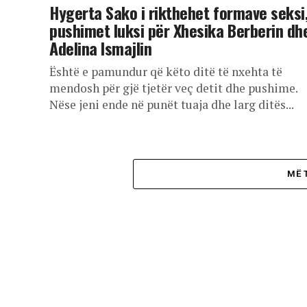
Hygerta Sako i rikthehet formave seksi
pushimet luksi për Xhesika Berberin dh
Adelina Ismajlin
Është e pamundur që këto ditë të nxehta të
mendosh për gjë tjetër veç detit dhe pushime.
Nëse jeni ende në punët tuaja dhe larg ditës...
MË 