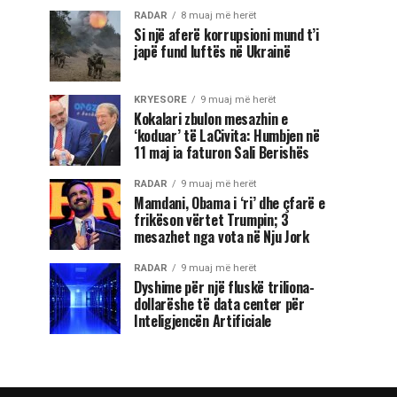
RADAR
8 muaj më herët
Si një aferë korrupsioni mund t’i
japë fund luftës në Ukrainë
KRYESORE
9 muaj më herët
Kokalari zbulon mesazhin e
‘koduar’ të LaCivita: Humbjen në
11 maj ia faturon Sali Berishës
RADAR
9 muaj më herët
Mamdani, Obama i ‘ri’ dhe çfarë e
frikëson vërtet Trumpin; 3
mesazhet nga vota në Nju Jork
RADAR
9 muaj më herët
Dyshime për një fluskë triliona-
dollarëshe të data center për
Inteligjencën Artificiale