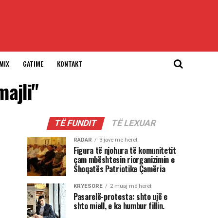
MIX
GATIME
KONTAKT
majli"
TË FUNDIT
TË LEXUAR
RADAR
3 javë më herët
Figura të njohura të komunitetit
çam mbështesin riorganizimin e
Shoqatës Patriotike Çamëria
KRYESORE
2 muaj më herët
Pasarelë-protesta: shto ujë e
shto miell, e ka humbur fillin.