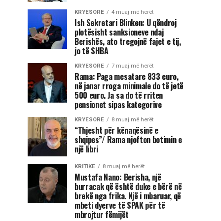
KRYESORE
4 muaj më herët
Ish Sekretari Blinken: U qëndroj
plotësisht sanksioneve ndaj
Berishës, ato tregojnë fajet e tij,
jo të SHBA
KRYESORE
7 muaj më herët
Rama: Paga mesatare 833 euro,
në janar rroga minimale do të jetë
500 euro. Ja sa do të rriten
pensionet sipas kategorive
KRYESORE
8 muaj më herët
“Thjesht për kënaqësinë e
shqipes”/ Rama njofton botimin e
një libri
KRITIKE
8 muaj më herët
Mustafa Nano: Berisha, një
burracak që është duke e bërë në
brekë nga frika. Një i mbaruar, që
mbeti dyerve të SPAK për të
mbrojtur fëmijët