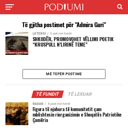
Të gjitha postimet për "Admira Guri"
LETERSI
5 vjet më herët
SHKODËR, PROMOVOHET VËLLIMI POETIK
“KRUSPULL N’LIRINË TEME”
MË TEPËR POSTIME
TË FUNDIT
TË LEXUAR
RADAR
4 javë më herët
Figura të njohura të komunitetit çam
mbështesin riorganizimin e Shoqatës Patriotike
Çamëria