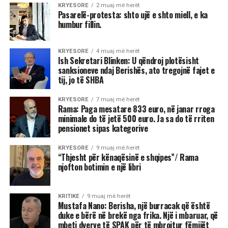
KRYESORE
2 muaj më herët
Pasarelë-protesta: shto ujë e shto miell, e ka
humbur fillin.
KRYESORE
4 muaj më herët
Ish Sekretari Blinken: U qëndroj plotësisht
sanksioneve ndaj Berishës, ato tregojnë fajet e
tij, jo të SHBA
KRYESORE
7 muaj më herët
Rama: Paga mesatare 833 euro, në janar rroga
minimale do të jetë 500 euro. Ja sa do të rriten
pensionet sipas kategorive
KRYESORE
9 muaj më herët
“Thjesht për kënaqësinë e shqipes”/ Rama
njofton botimin e një libri
KRITIKE
9 muaj më herët
Mustafa Nano: Berisha, një burracak që është
duke e bërë në brekë nga frika. Një i mbaruar, që
mbeti dyerve të SPAK për të mbrojtur fëmijët