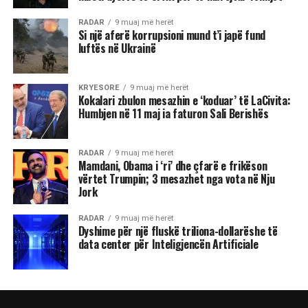
RADAR
9 muaj më herët
Si një aferë korrupsioni mund t’i japë fund
luftës në Ukrainë
KRYESORE
9 muaj më herët
Kokalari zbulon mesazhin e ‘koduar’ të LaCivita:
Humbjen në 11 maj ia faturon Sali Berishës
RADAR
9 muaj më herët
Mamdani, Obama i ‘ri’ dhe çfarë e frikëson
vërtet Trumpin; 3 mesazhet nga vota në Nju
Jork
RADAR
9 muaj më herët
Dyshime për një fluskë triliona-dollarëshe të
data center për Inteligjencën Artificiale