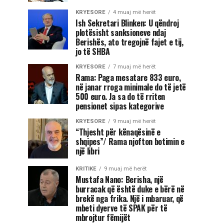
KRYESORE
4 muaj më herët
Ish Sekretari Blinken: U qëndroj
plotësisht sanksioneve ndaj
Berishës, ato tregojnë fajet e tij,
jo të SHBA
KRYESORE
7 muaj më herët
Rama: Paga mesatare 833 euro,
në janar rroga minimale do të jetë
500 euro. Ja sa do të rriten
pensionet sipas kategorive
KRYESORE
9 muaj më herët
“Thjesht për kënaqësinë e
shqipes”/ Rama njofton botimin e
një libri
KRITIKE
9 muaj më herët
Mustafa Nano: Berisha, një
burracak që është duke e bërë në
brekë nga frika. Një i mbaruar, që
mbeti dyerve të SPAK për të
mbrojtur fëmijët