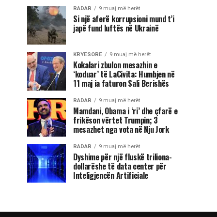
RADAR
9 muaj më herët
Si një aferë korrupsioni mund t’i
japë fund luftës në Ukrainë
KRYESORE
9 muaj më herët
Kokalari zbulon mesazhin e
‘koduar’ të LaCivita: Humbjen në
11 maj ia faturon Sali Berishës
RADAR
9 muaj më herët
Mamdani, Obama i ‘ri’ dhe çfarë e
frikëson vërtet Trumpin; 3
mesazhet nga vota në Nju Jork
RADAR
9 muaj më herët
Dyshime për një fluskë triliona-
dollarëshe të data center për
Inteligjencën Artificiale