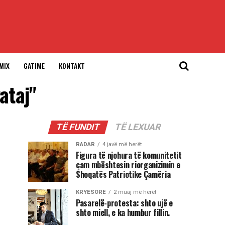
MIX
GATIME
KONTAKT
ataj"
TË FUNDIT
TË LEXUAR
RADAR
4 javë më herët
Figura të njohura të komunitetit
çam mbështesin riorganizimin e
Shoqatës Patriotike Çamëria
KRYESORE
2 muaj më herët
Pasarelë-protesta: shto ujë e
shto miell, e ka humbur fillin.