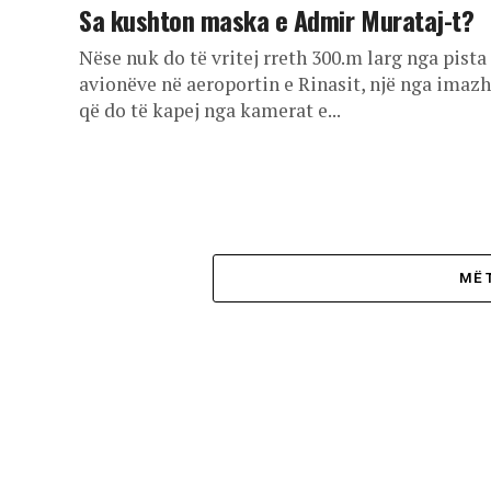
Sa kushton maska e Admir Murataj-t?
Nëse nuk do të vritej rreth 300.m larg nga pista
avionëve në aeroportin e Rinasit, një nga imazh
që do të kapej nga kamerat e...
MË 