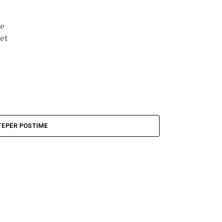
 e
et
TEPËR POSTIME