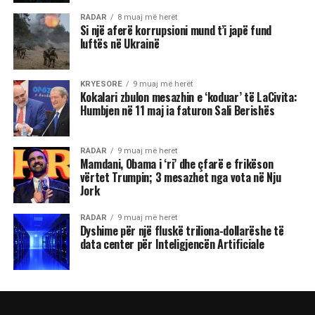
RADAR
8 muaj më herët
Si një aferë korrupsioni mund t’i japë fund
luftës në Ukrainë
KRYESORE
9 muaj më herët
Kokalari zbulon mesazhin e ‘koduar’ të LaCivita:
Humbjen në 11 maj ia faturon Sali Berishës
RADAR
9 muaj më herët
Mamdani, Obama i ‘ri’ dhe çfarë e frikëson
vërtet Trumpin; 3 mesazhet nga vota në Nju
Jork
RADAR
9 muaj më herët
Dyshime për një fluskë triliona-dollarëshe të
data center për Inteligjencën Artificiale