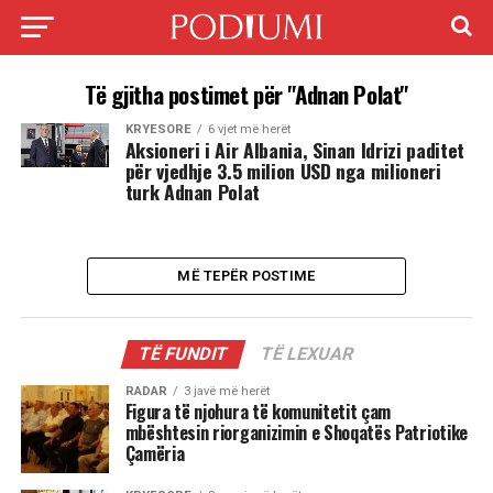
Të gjitha postimet për "Adnan Polat"
KRYESORE
6 vjet më herët
Aksioneri i Air Albania, Sinan Idrizi paditet
për vjedhje 3.5 milion USD nga milioneri
turk Adnan Polat
MË TEPËR POSTIME
TË FUNDIT
TË LEXUAR
RADAR
3 javë më herët
Figura të njohura të komunitetit çam
mbështesin riorganizimin e Shoqatës Patriotike
Çamëria