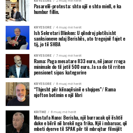
KRYESORE
2 muaj më herët
Pasarelë-protesta: shto ujë e shto miell, e ka
humbur fillin.
KRYESORE
4 muaj më herët
Ish Sekretari Blinken: U qëndroj plotësisht
sanksioneve ndaj Berishës, ato tregojnë fajet e
tij, jo të SHBA
KRYESORE
7 muaj më herët
Rama: Paga mesatare 833 euro, në janar rroga
minimale do të jetë 500 euro. Ja sa do të rriten
pensionet sipas kategorive
KRYESORE
8 muaj më herët
“Thjesht për kënaqësinë e shqipes”/ Rama
njofton botimin e një libri
KRITIKE
8 muaj më herët
Mustafa Nano: Berisha, një burracak që është
duke e bërë në brekë nga frika. Një i mbaruar, që
mbeti dyerve të SPAK për të mbrojtur fëmijët