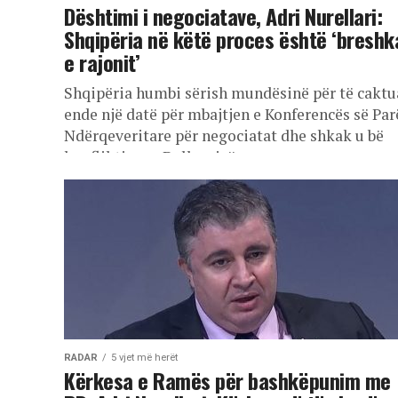
Dështimi i negociatave, Adri Nurellari:
Shqipëria në këtë proces është ‘breshk
e rajonit’
Shqipëria humbi sërish mundësinë për të caktu
ende një datë për mbajtjen e Konferencës së Par
Ndërqeveritare për negociatat dhe shkak u bë
konflikti mes Bullgarisë...
RADAR
5 vjet më herët
Kërkesa e Ramës për bashkëpunim me