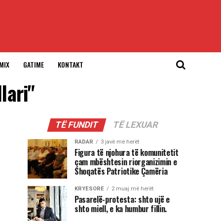
MIX
GATIME
KONTAKT
lari"
TË FUNDIT
TË LEXUAR
RADAR
3 javë më herët
Figura të njohura të komunitetit
çam mbështesin riorganizimin e
Shoqatës Patriotike Çamëria
KRYESORE
2 muaj më herët
Pasarelë-protesta: shto ujë e
shto miell, e ka humbur fillin.