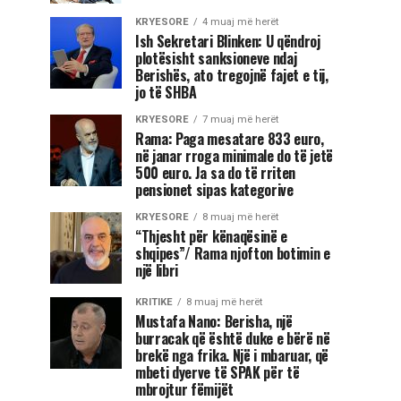
KRYESORE
4 muaj më herët
Ish Sekretari Blinken: U qëndroj
plotësisht sanksioneve ndaj
Berishës, ato tregojnë fajet e tij,
jo të SHBA
KRYESORE
7 muaj më herët
Rama: Paga mesatare 833 euro,
në janar rroga minimale do të jetë
500 euro. Ja sa do të rriten
pensionet sipas kategorive
KRYESORE
8 muaj më herët
“Thjesht për kënaqësinë e
shqipes”/ Rama njofton botimin e
një libri
KRITIKE
8 muaj më herët
Mustafa Nano: Berisha, një
burracak që është duke e bërë në
brekë nga frika. Një i mbaruar, që
mbeti dyerve të SPAK për të
mbrojtur fëmijët