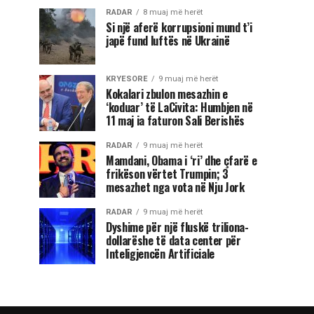
RADAR
8 muaj më herët
Si një aferë korrupsioni mund t’i
japë fund luftës në Ukrainë
KRYESORE
9 muaj më herët
Kokalari zbulon mesazhin e
‘koduar’ të LaCivita: Humbjen në
11 maj ia faturon Sali Berishës
RADAR
9 muaj më herët
Mamdani, Obama i ‘ri’ dhe çfarë e
frikëson vërtet Trumpin; 3
mesazhet nga vota në Nju Jork
RADAR
9 muaj më herët
Dyshime për një fluskë triliona-
dollarëshe të data center për
Inteligjencën Artificiale