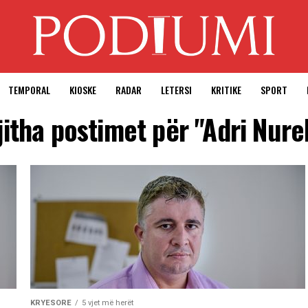
TEMPORAL
KIOSKE
RADAR
LETERSI
KRITIKE
SPORT
jitha postimet për "Adri Nurel
KRYESORE
5 vjet më herët