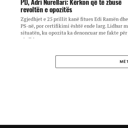
PD, Adri Nurellari: Kërkon që të zbusë
revoltën e opozitës
Zgjedhjet e 25 prillit kanë fitues Edi Ramën dhe
PS-në, por certifikimi është ende larg. Lidhur 
situatën, ku opozita ka denoncuar me fakte për
vjedhje...
MË 