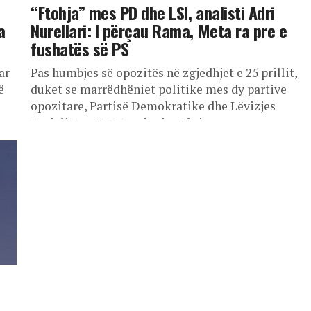
“Ftohja” mes PD dhe LSI, analisti Adri
a
Nurellari: I përçau Rama, Meta ra pre e
fushatës së PS
ar
Pas humbjes së opozitës në zgjedhjet e 25 prillit,
ë
duket se marrëdhëniet politike mes dy partive
opozitare, Partisë Demokratike dhe Lëvizjes
Socialiste për Integrim janë krisur....