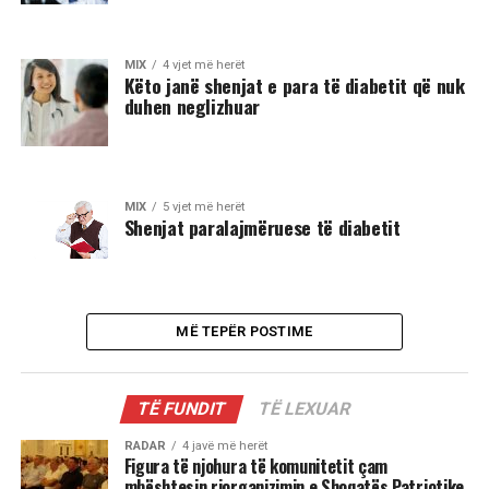
MIX
4 vjet më herët
Këto janë shenjat e para të diabetit që nuk
duhen neglizhuar
MIX
5 vjet më herët
Shenjat paralajmëruese të diabetit
MË TEPËR POSTIME
TË FUNDIT
TË LEXUAR
RADAR
4 javë më herët
Figura të njohura të komunitetit çam
mbështesin riorganizimin e Shoqatës Patriotike