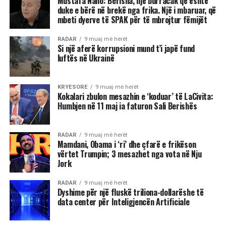
Mustafa Nano: Berisha, një burracak që është
duke e bërë në brekë nga frika. Një i mbaruar, që
mbeti dyerve të SPAK për të mbrojtur fëmijët
RADAR
9 muaj më herët
Si një aferë korrupsioni mund t’i japë fund
luftës në Ukrainë
KRYESORE
9 muaj më herët
Kokalari zbulon mesazhin e ‘koduar’ të LaCivita:
Humbjen në 11 maj ia faturon Sali Berishës
RADAR
9 muaj më herët
Mamdani, Obama i ‘ri’ dhe çfarë e frikëson
vërtet Trumpin; 3 mesazhet nga vota në Nju
Jork
RADAR
9 muaj më herët
Dyshime për një fluskë triliona-dollarëshe të
data center për Inteligjencën Artificiale