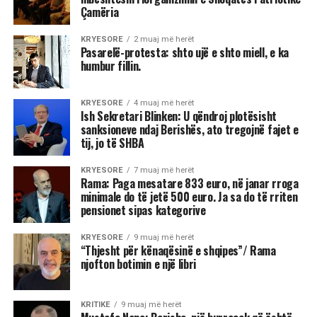
Çamëria
KRYESORE
2 muaj më herët
Pasarelë-protesta: shto ujë e shto miell, e ka
humbur fillin.
KRYESORE
4 muaj më herët
Ish Sekretari Blinken: U qëndroj plotësisht
sanksioneve ndaj Berishës, ato tregojnë fajet e
tij, jo të SHBA
KRYESORE
7 muaj më herët
Rama: Paga mesatare 833 euro, në janar rroga
minimale do të jetë 500 euro. Ja sa do të rriten
pensionet sipas kategorive
KRYESORE
9 muaj më herët
“Thjesht për kënaqësinë e shqipes”/ Rama
njofton botimin e një libri
KRITIKE
9 muaj më herët