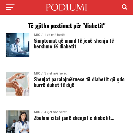
Të gjitha postimet për "diabetit"
MIX
1 vit më herët
Simptomat që mund të jenë shenja të
hershme të diabetit
MIX
3 vjet më herët
Shenjat paralajmëruese të diabetit që çdo
burrë duhet të dijë
MIX
4 vjet më herët
Zbuloni cilat janë shenjat e diabetit…