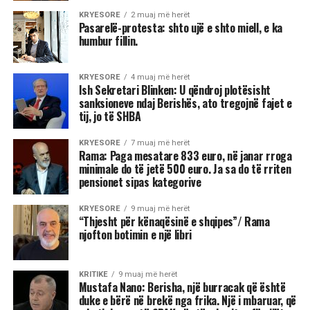
KRYESORE
2 muaj më herët
Pasarelë-protesta: shto ujë e shto miell, e ka
humbur fillin.
KRYESORE
4 muaj më herët
Ish Sekretari Blinken: U qëndroj plotësisht
sanksioneve ndaj Berishës, ato tregojnë fajet e
tij, jo të SHBA
KRYESORE
7 muaj më herët
Rama: Paga mesatare 833 euro, në janar rroga
minimale do të jetë 500 euro. Ja sa do të rriten
pensionet sipas kategorive
KRYESORE
9 muaj më herët
“Thjesht për kënaqësinë e shqipes”/ Rama
njofton botimin e një libri
KRITIKE
9 muaj më herët
Mustafa Nano: Berisha, një burracak që është
duke e bërë në brekë nga frika. Një i mbaruar, që