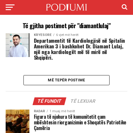
Të gjitha postimet për "diamantlulaj"
KRYESORE
6 vjet më herët
Departamentit të Kardiologjisë në Spitalin
Amerikan 3 i bashkohet Dr. Diamant Lulaj,
një nga kardiologët më të mirë në
Shqipëri.
MË TEPËR POSTIME
TË FUNDIT
TË LEXUAR
RADAR
1 muaj më herët
Figura të njohura të komunitetit çam
mbështesin riorganizimin e Shoqatës Patriotike
Çamëria