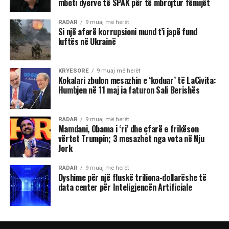
mbeti dyerve të SPAK për të mbrojtur fëmijët
RADAR
9 muaj më herët
Si një aferë korrupsioni mund t’i japë fund
luftës në Ukrainë
KRYESORE
9 muaj më herët
Kokalari zbulon mesazhin e ‘koduar’ të LaCivita:
Humbjen në 11 maj ia faturon Sali Berishës
RADAR
9 muaj më herët
Mamdani, Obama i ‘ri’ dhe çfarë e frikëson
vërtet Trumpin; 3 mesazhet nga vota në Nju
Jork
RADAR
9 muaj më herët
Dyshime për një fluskë triliona-dollarëshe të
data center për Inteligjencën Artificiale