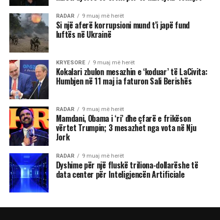
RADAR
9 muaj më herët
Si një aferë korrupsioni mund t’i japë fund
luftës në Ukrainë
KRYESORE
9 muaj më herët
Kokalari zbulon mesazhin e ‘koduar’ të LaCivita:
Humbjen në 11 maj ia faturon Sali Berishës
RADAR
9 muaj më herët
Mamdani, Obama i ‘ri’ dhe çfarë e frikëson
vërtet Trumpin; 3 mesazhet nga vota në Nju
Jork
RADAR
9 muaj më herët
Dyshime për një fluskë triliona-dollarëshe të
data center për Inteligjencën Artificiale