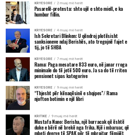
KRYESORE
2 muaj më herët
Pasarelë-protesta: shto ujë e shto miell, e ka
humbur fillin.
KRYESORE
4 muaj më herët
Ish Sekretari Blinken: U qëndroj plotësisht
sanksioneve ndaj Berishës, ato tregojnë fajet e
tij, jo të SHBA
KRYESORE
7 muaj më herët
Rama: Paga mesatare 833 euro, në janar rroga
minimale do të jetë 500 euro. Ja sa do të rriten
pensionet sipas kategorive
KRYESORE
9 muaj më herët
“Thjesht për kënaqësinë e shqipes”/ Rama
njofton botimin e një libri
KRITIKE
9 muaj më herët
Mustafa Nano: Berisha, një burracak që është
duke e bërë në brekë nga frika. Një i mbaruar, që
mbeti dyerve të SPAK për të mbrojtur fëmijët