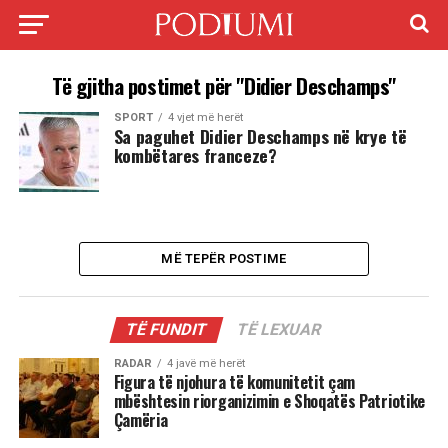
Të gjitha postimet për "Didier Deschamps"
SPORT
4 vjet më herët
Sa paguhet Didier Deschamps në krye të
kombëtares franceze?
MË TEPËR POSTIME
TË FUNDIT
TË LEXUAR
RADAR
4 javë më herët
Figura të njohura të komunitetit çam
mbështesin riorganizimin e Shoqatës Patriotike
Çamëria