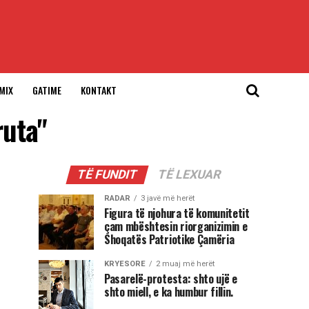
MIX
GATIME
KONTAKT
ruta"
TË FUNDIT
TË LEXUAR
RADAR
3 javë më herët
Figura të njohura të komunitetit
çam mbështesin riorganizimin e
Shoqatës Patriotike Çamëria
KRYESORE
2 muaj më herët
Pasarelë-protesta: shto ujë e
shto miell, e ka humbur fillin.