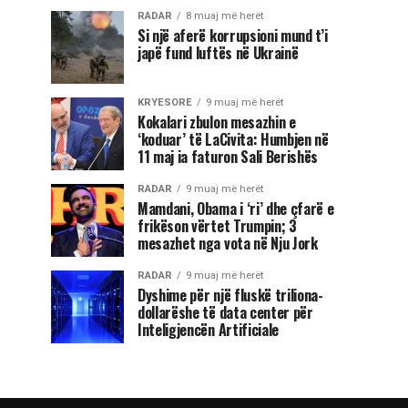
RADAR
8 muaj më herët
Si një aferë korrupsioni mund t’i
japë fund luftës në Ukrainë
KRYESORE
9 muaj më herët
Kokalari zbulon mesazhin e
‘koduar’ të LaCivita: Humbjen në
11 maj ia faturon Sali Berishës
RADAR
9 muaj më herët
Mamdani, Obama i ‘ri’ dhe çfarë e
frikëson vërtet Trumpin; 3
mesazhet nga vota në Nju Jork
RADAR
9 muaj më herët
Dyshime për një fluskë triliona-
dollarëshe të data center për
Inteligjencën Artificiale