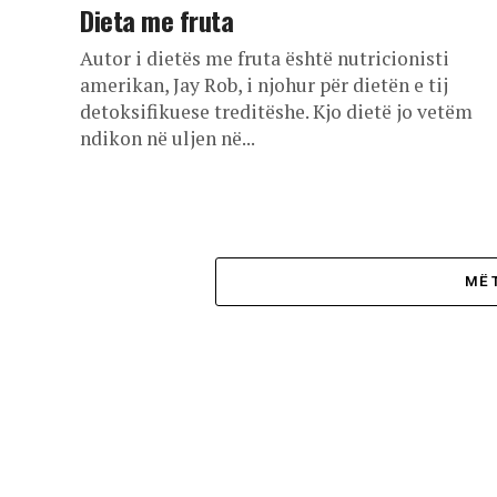
Dieta me fruta
Autor i dietës me fruta është nutricionisti
amerikan, Jay Rob, i njohur për dietën e tij
detoksifikuese treditëshe. Kjo dietë jo vetëm
ndikon në uljen në...
MË 