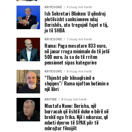
KRYESORE
4 muaj më herët
Ish Sekretari Blinken: U qëndroj
plotësisht sanksioneve ndaj
Berishës, ato tregojnë fajet e tij,
jo të SHBA
KRYESORE
7 muaj më herët
Rama: Paga mesatare 833 euro,
në janar rroga minimale do të jetë
500 euro. Ja sa do të rriten
pensionet sipas kategorive
KRYESORE
8 muaj më herët
“Thjesht për kënaqësinë e
shqipes”/ Rama njofton botimin e
një libri
KRITIKE
8 muaj më herët
Mustafa Nano: Berisha, një
burracak që është duke e bërë në
brekë nga frika. Një i mbaruar, që
mbeti dyerve të SPAK për të
mbrojtur fëmijët