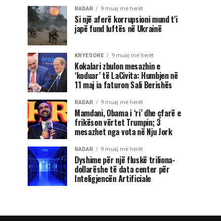
RADAR
9 muaj më herët
Si një aferë korrupsioni mund t’i
japë fund luftës në Ukrainë
KRYESORE
9 muaj më herët
Kokalari zbulon mesazhin e
‘koduar’ të LaCivita: Humbjen në
11 maj ia faturon Sali Berishës
RADAR
9 muaj më herët
Mamdani, Obama i ‘ri’ dhe çfarë e
frikëson vërtet Trumpin; 3
mesazhet nga vota në Nju Jork
RADAR
9 muaj më herët
Dyshime për një fluskë triliona-
dollarëshe të data center për
Inteligjencën Artificiale