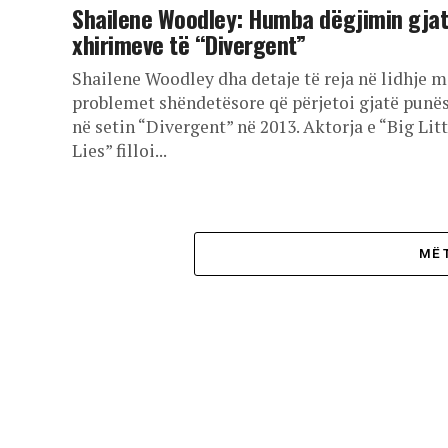
Shailene Woodley: Humba dëgjimin gja
xhirimeve të “Divergent”
Shailene Woodley dha detaje të reja në lidhje 
problemet shëndetësore që përjetoi gjatë punë
në setin “Divergent” në 2013. Aktorja e “Big Litt
Lies” filloi...
MË 