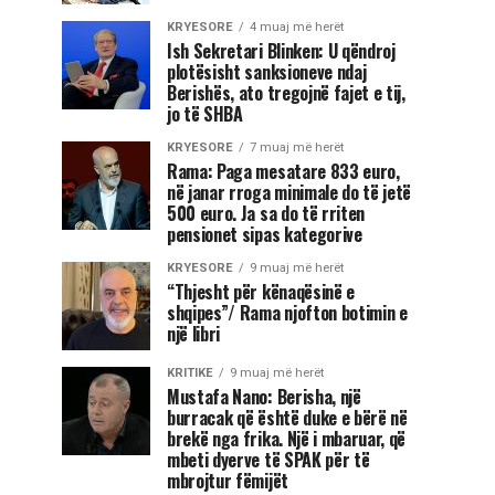
KRYESORE
4 muaj më herët
Ish Sekretari Blinken: U qëndroj
plotësisht sanksioneve ndaj
Berishës, ato tregojnë fajet e tij,
jo të SHBA
KRYESORE
7 muaj më herët
Rama: Paga mesatare 833 euro,
në janar rroga minimale do të jetë
500 euro. Ja sa do të rriten
pensionet sipas kategorive
KRYESORE
9 muaj më herët
“Thjesht për kënaqësinë e
shqipes”/ Rama njofton botimin e
një libri
KRITIKE
9 muaj më herët
Mustafa Nano: Berisha, një
burracak që është duke e bërë në
brekë nga frika. Një i mbaruar, që
mbeti dyerve të SPAK për të
mbrojtur fëmijët