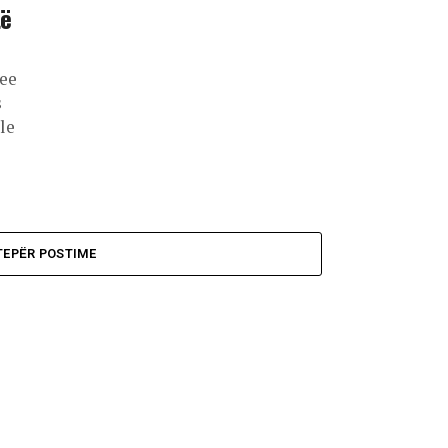
të
mee
s
le
TEPËR POSTIME