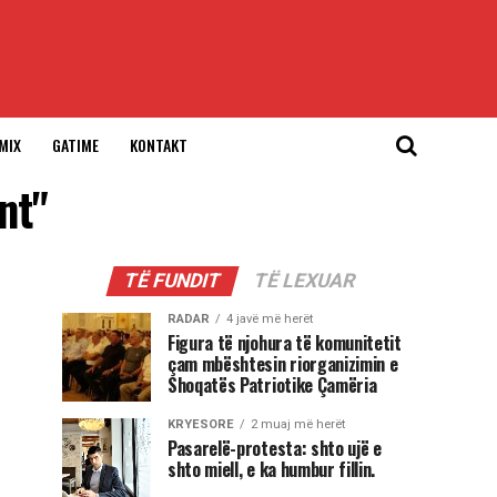
MIX
GATIME
KONTAKT
nt"
TË FUNDIT
TË LEXUAR
RADAR
4 javë më herët
Figura të njohura të komunitetit
çam mbështesin riorganizimin e
Shoqatës Patriotike Çamëria
KRYESORE
2 muaj më herët
Pasarelë-protesta: shto ujë e
shto miell, e ka humbur fillin.