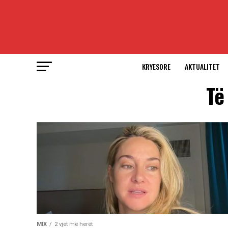
KRYESORE
AKTUALITET
Të
MIX
2 vjet më herët