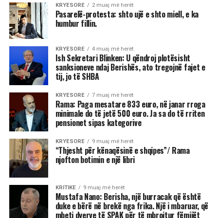
KRYESORE
2 muaj më herët
Pasarelë-protesta: shto ujë e shto miell, e ka
humbur fillin.
KRYESORE
4 muaj më herët
Ish Sekretari Blinken: U qëndroj plotësisht
sanksioneve ndaj Berishës, ato tregojnë fajet e
tij, jo të SHBA
KRYESORE
7 muaj më herët
Rama: Paga mesatare 833 euro, në janar rroga
minimale do të jetë 500 euro. Ja sa do të rriten
pensionet sipas kategorive
KRYESORE
9 muaj më herët
“Thjesht për kënaqësinë e shqipes”/ Rama
njofton botimin e një libri
KRITIKE
9 muaj më herët
Mustafa Nano: Berisha, një burracak që është
duke e bërë në brekë nga frika. Një i mbaruar, që
mbeti dyerve të SPAK për të mbrojtur fëmijët