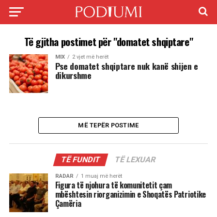
Të gjitha postimet për "domatet shqiptare"
MIX
2 vjet më herët
Pse domatet shqiptare nuk kanë shijen e
dikurshme
MË TEPËR POSTIME
TË FUNDIT
TË LEXUAR
RADAR
1 muaj më herët
Figura të njohura të komunitetit çam
mbështesin riorganizimin e Shoqatës Patriotike
Çamëria