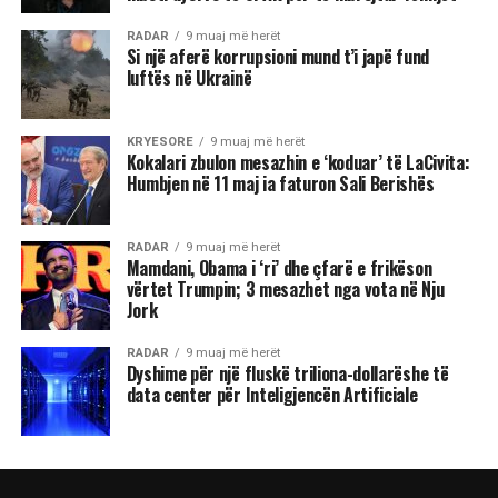
RADAR
9 muaj më herët
Si një aferë korrupsioni mund t’i japë fund
luftës në Ukrainë
KRYESORE
9 muaj më herët
Kokalari zbulon mesazhin e ‘koduar’ të LaCivita:
Humbjen në 11 maj ia faturon Sali Berishës
RADAR
9 muaj më herët
Mamdani, Obama i ‘ri’ dhe çfarë e frikëson
vërtet Trumpin; 3 mesazhet nga vota në Nju
Jork
RADAR
9 muaj më herët
Dyshime për një fluskë triliona-dollarëshe të
data center për Inteligjencën Artificiale