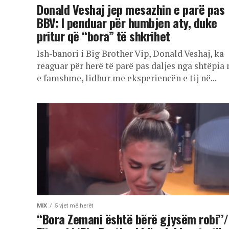
Donald Veshaj jep mesazhin e parë pas
BBV: I penduar për humbjen aty, duke
pritur që “bora” të shkrihet
Ish-banori i Big Brother Vip, Donald Veshaj, ka
reaguar për herë të parë pas daljes nga shtëpia
e famshme, lidhur me eksperiencën e tij në...
MIX
5 vjet më herët
“Bora Zemani është bërë gjysëm robi’’/