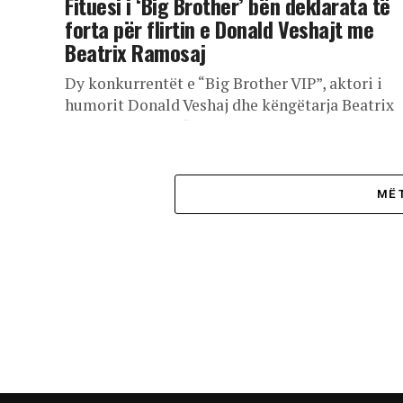
Fituesi i ‘Big Brother’ bën deklarata të
forta për flirtin e Donald Veshajt me
Beatrix Ramosaj
Dy konkurrentët e “Big Brother VIP”, aktori i
humorit Donald Veshaj dhe këngëtarja Beatrix
Ramosaj (në një flirt të dukshëm brenda shtëpis
si dhe moderatorja e...
MË 