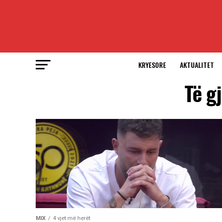
KRYESORE
AKTUALITET
Të g
MIX
4 vjet më herët