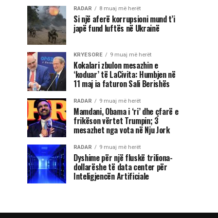
RADAR
8 muaj më herët
Si një aferë korrupsioni mund t’i
japë fund luftës në Ukrainë
KRYESORE
9 muaj më herët
Kokalari zbulon mesazhin e
‘koduar’ të LaCivita: Humbjen në
11 maj ia faturon Sali Berishës
RADAR
9 muaj më herët
Mamdani, Obama i ‘ri’ dhe çfarë e
frikëson vërtet Trumpin; 3
mesazhet nga vota në Nju Jork
RADAR
9 muaj më herët
Dyshime për një fluskë triliona-
dollarëshe të data center për
Inteligjencën Artificiale