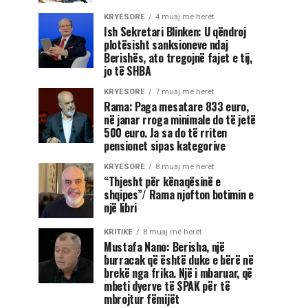
KRYESORE
4 muaj më herët
Ish Sekretari Blinken: U qëndroj
plotësisht sanksioneve ndaj
Berishës, ato tregojnë fajet e tij,
jo të SHBA
KRYESORE
7 muaj më herët
Rama: Paga mesatare 833 euro,
në janar rroga minimale do të jetë
500 euro. Ja sa do të rriten
pensionet sipas kategorive
KRYESORE
8 muaj më herët
“Thjesht për kënaqësinë e
shqipes”/ Rama njofton botimin e
një libri
KRITIKE
8 muaj më herët
Mustafa Nano: Berisha, një
burracak që është duke e bërë në
brekë nga frika. Një i mbaruar, që
mbeti dyerve të SPAK për të
mbrojtur fëmijët