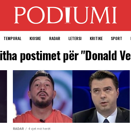
TEMPORAL
KIOSKE
RADAR
LETERSI
KRITIKE
SPORT
jitha postimet për "Donald Ve
RADAR
4 vjet më herët