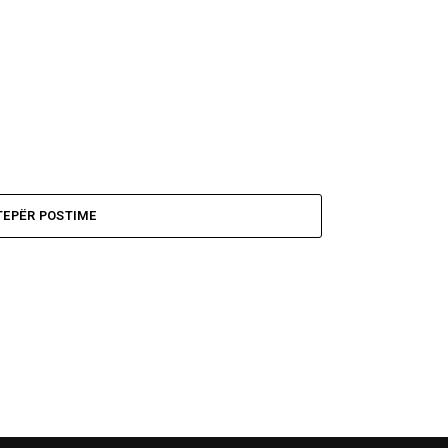
ë),
TEPËR POSTIME