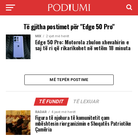
Të gjitha postimet për "Edge 50 Pro"
MIX
2 vjet më herët
Edge 50 Pro: Motorola zbulon xhevahirin e
saj të ri që rikarikohet në vetëm 18 minuta
MË TEPËR POSTIME
TË FUNDIT
TË LEXUAR
RADAR
4 javë më herët
Figura të njohura të komunitetit çam
mbështesin riorganizimin e Shoqatës Patriotike
Çamëria