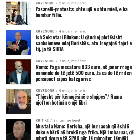
KRYESORE
2 muaj më herët
Pasarelë-protesta: shto ujë e shto miell, e ka
humbur fillin.
KRYESORE
4 muaj më herët
Ish Sekretari Blinken: U qëndroj plotësisht
sanksioneve ndaj Berishës, ato tregojnë fajet e
tij, jo të SHBA
KRYESORE
7 muaj më herët
Rama: Paga mesatare 833 euro, në janar rroga
minimale do të jetë 500 euro. Ja sa do të rriten
pensionet sipas kategorive
KRYESORE
9 muaj më herët
“Thjesht për kënaqësinë e shqipes”/ Rama
njofton botimin e një libri
KRITIKE
9 muaj më herët
Mustafa Nano: Berisha, një burracak që është
duke e bërë në brekë nga frika. Një i mbaruar, që
mbeti dyerve të SPAK për të mbrojtur fëmijët