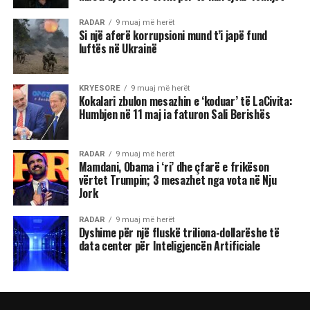
RADAR
9 muaj më herët
Si një aferë korrupsioni mund t’i japë fund
luftës në Ukrainë
KRYESORE
9 muaj më herët
Kokalari zbulon mesazhin e ‘koduar’ të LaCivita:
Humbjen në 11 maj ia faturon Sali Berishës
RADAR
9 muaj më herët
Mamdani, Obama i ‘ri’ dhe çfarë e frikëson
vërtet Trumpin; 3 mesazhet nga vota në Nju
Jork
RADAR
9 muaj më herët
Dyshime për një fluskë triliona-dollarëshe të
data center për Inteligjencën Artificiale