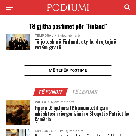
Të gjitha postimet për "Finland"
TEMPORAL
6 vjet më herët
Të jetosh në Finland, aty ku drejtojnë
vetëm gratë
MË TEPËR POSTIME
TË FUNDIT
TË LEXUAR
RADAR
4 javë më herët
Figura të njohura të komunitetit çam
mbështesin riorganizimin e Shoqatës Patriotike
Çamëria
KRYESORE
2 muaj më herët