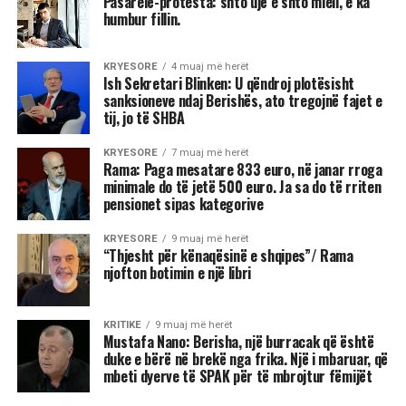
Pasarelë-protesta: shto ujë e shto miell, e ka
humbur fillin.
KRYESORE
4 muaj më herët
Ish Sekretari Blinken: U qëndroj plotësisht
sanksioneve ndaj Berishës, ato tregojnë fajet e
tij, jo të SHBA
KRYESORE
7 muaj më herët
Rama: Paga mesatare 833 euro, në janar rroga
minimale do të jetë 500 euro. Ja sa do të rriten
pensionet sipas kategorive
KRYESORE
9 muaj më herët
“Thjesht për kënaqësinë e shqipes”/ Rama
njofton botimin e një libri
KRITIKE
9 muaj më herët
Mustafa Nano: Berisha, një burracak që është
duke e bërë në brekë nga frika. Një i mbaruar, që
mbeti dyerve të SPAK për të mbrojtur fëmijët