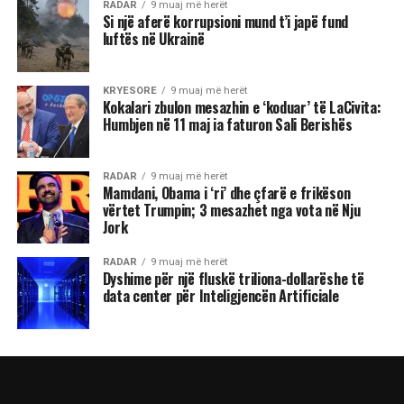
RADAR
9 muaj më herët
Si një aferë korrupsioni mund t’i japë fund
luftës në Ukrainë
KRYESORE
9 muaj më herët
Kokalari zbulon mesazhin e ‘koduar’ të LaCivita:
Humbjen në 11 maj ia faturon Sali Berishës
RADAR
9 muaj më herët
Mamdani, Obama i ‘ri’ dhe çfarë e frikëson
vërtet Trumpin; 3 mesazhet nga vota në Nju
Jork
RADAR
9 muaj më herët
Dyshime për një fluskë triliona-dollarëshe të
data center për Inteligjencën Artificiale