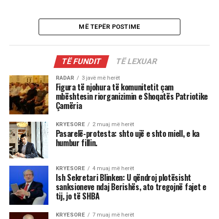
MË TEPËR POSTIME
TË FUNDIT
TË LEXUAR
RADAR
3 javë më herët
Figura të njohura të komunitetit çam
mbështesin riorganizimin e Shoqatës Patriotike
Çamëria
KRYESORE
2 muaj më herët
Pasarelë-protesta: shto ujë e shto miell, e ka
humbur fillin.
KRYESORE
4 muaj më herët
Ish Sekretari Blinken: U qëndroj plotësisht
sanksioneve ndaj Berishës, ato tregojnë fajet e
tij, jo të SHBA
KRYESORE
7 muaj më herët