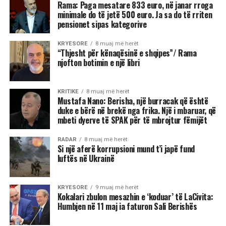
Rama: Paga mesatare 833 euro, në janar rroga
minimale do të jetë 500 euro. Ja sa do të rriten
pensionet sipas kategorive
KRYESORE
8 muaj më herët
“Thjesht për kënaqësinë e shqipes”/ Rama
njofton botimin e një libri
KRITIKE
8 muaj më herët
Mustafa Nano: Berisha, një burracak që është
duke e bërë në brekë nga frika. Një i mbaruar, që
mbeti dyerve të SPAK për të mbrojtur fëmijët
RADAR
8 muaj më herët
Si një aferë korrupsioni mund t’i japë fund
luftës në Ukrainë
KRYESORE
9 muaj më herët
Kokalari zbulon mesazhin e ‘koduar’ të LaCivita:
Humbjen në 11 maj ia faturon Sali Berishës