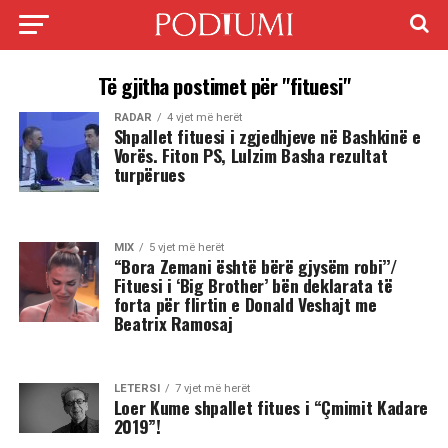
Të gjitha postimet për "fituesi"
RADAR
4 vjet më herët
Shpallet fituesi i zgjedhjeve në Bashkinë e
Vorës. Fiton PS, Lulzim Basha rezultat
turpërues
MIX
5 vjet më herët
“Bora Zemani është bërë gjysëm robi’’/
Fituesi i ‘Big Brother’ bën deklarata të
forta për flirtin e Donald Veshajt me
Beatrix Ramosaj
LETERSI
7 vjet më herët
Loer Kume shpallet fitues i “Çmimit Kadare
2019”!