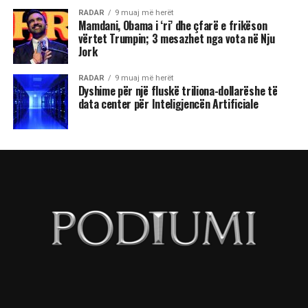
RADAR
9 muaj më herët
Mamdani, Obama i ‘ri’ dhe çfarë e frikëson
vërtet Trumpin; 3 mesazhet nga vota në Nju
Jork
RADAR
9 muaj më herët
Dyshime për një fluskë triliona-dollarëshe të
data center për Inteligjencën Artificiale