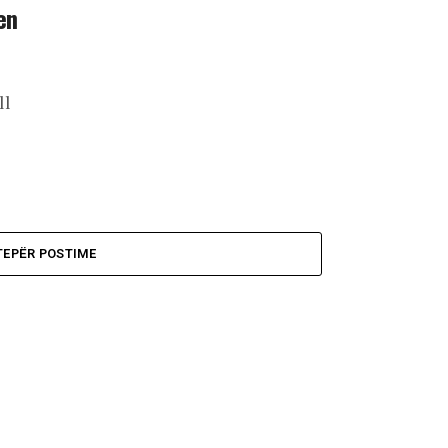
en
ll
TEPËR POSTIME