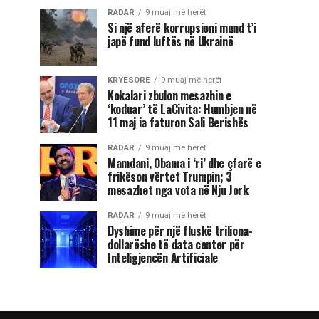
RADAR
9 muaj më herët
Si një aferë korrupsioni mund t’i
japë fund luftës në Ukrainë
KRYESORE
9 muaj më herët
Kokalari zbulon mesazhin e
‘koduar’ të LaCivita: Humbjen në
11 maj ia faturon Sali Berishës
RADAR
9 muaj më herët
Mamdani, Obama i ‘ri’ dhe çfarë e
frikëson vërtet Trumpin; 3
mesazhet nga vota në Nju Jork
RADAR
9 muaj më herët
Dyshime për një fluskë triliona-
dollarëshe të data center për
Inteligjencën Artificiale