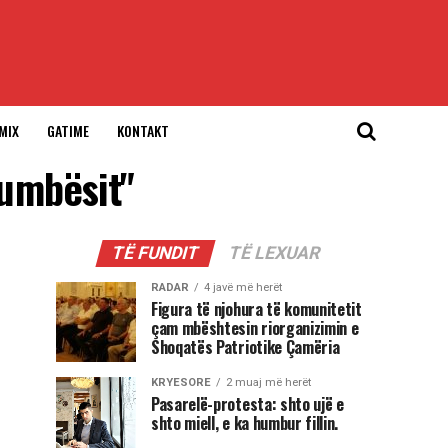
MIX
GATIME
KONTAKT
humbësit"
TË FUNDIT
TË LEXUAR
RADAR
4 javë më herët
Figura të njohura të komunitetit
çam mbështesin riorganizimin e
Shoqatës Patriotike Çamëria
KRYESORE
2 muaj më herët
Pasarelë-protesta: shto ujë e
shto miell, e ka humbur fillin.