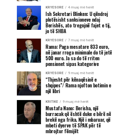
KRYESORE
4 muaj më herët
Ish Sekretari Blinken: U qëndroj
plotësisht sanksioneve ndaj
Berishës, ato tregojnë fajet e tij,
jo të SHBA
KRYESORE
7 muaj më herët
Rama: Paga mesatare 833 euro,
në janar rroga minimale do të jetë
500 euro. Ja sa do të rriten
pensionet sipas kategorive
KRYESORE
9 muaj më herët
“Thjesht për kënaqësinë e
shqipes”/ Rama njofton botimin e
një libri
KRITIKE
9 muaj më herët
Mustafa Nano: Berisha, një
burracak që është duke e bërë në
brekë nga frika. Një i mbaruar, që
mbeti dyerve të SPAK për të
mbrojtur fëmijët