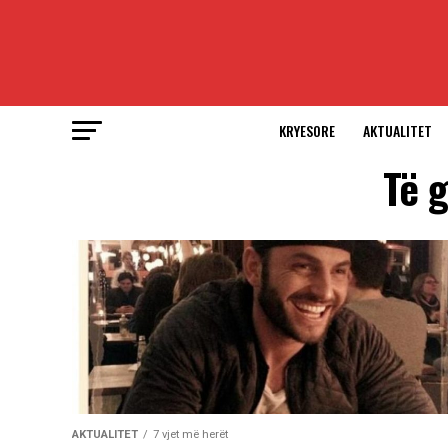
KRYESORE
AKTUALITET
Të g
AKTUALITET
7 vjet më herët