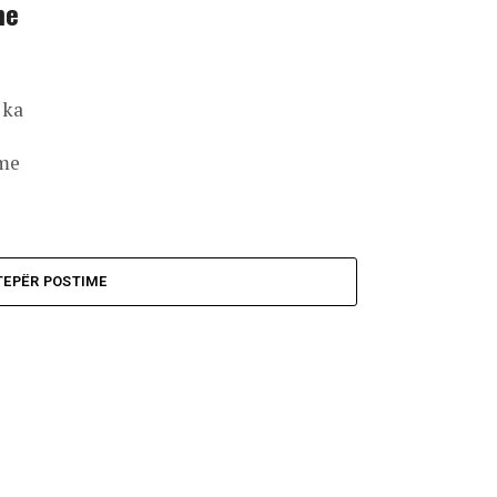
me
 ka
 me
TEPËR POSTIME