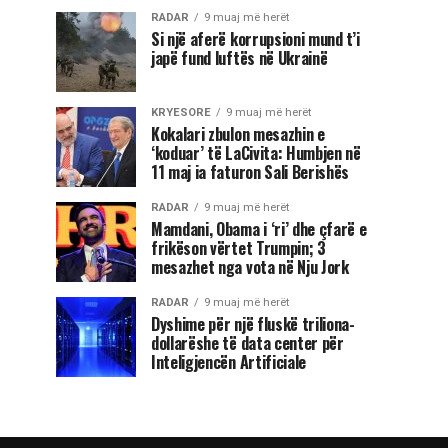
RADAR
9 muaj më herët
Si një aferë korrupsioni mund t’i
japë fund luftës në Ukrainë
KRYESORE
9 muaj më herët
Kokalari zbulon mesazhin e
‘koduar’ të LaCivita: Humbjen në
11 maj ia faturon Sali Berishës
RADAR
9 muaj më herët
Mamdani, Obama i ‘ri’ dhe çfarë e
frikëson vërtet Trumpin; 3
mesazhet nga vota në Nju Jork
RADAR
9 muaj më herët
Dyshime për një fluskë triliona-
dollarëshe të data center për
Inteligjencën Artificiale