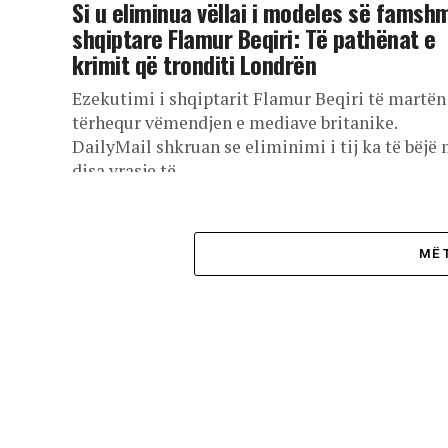
Si u eliminua vëllai i modeles së famsh
shqiptare Flamur Beqiri: Të pathënat e
krimit që tronditi Londrën
Ezekutimi i shqiptarit Flamur Beqiri të martën
tërhequr vëmendjen e mediave britanike.
DailyMail shkruan se eliminimi i tij ka të bëjë
disa vrasje të...
MË 