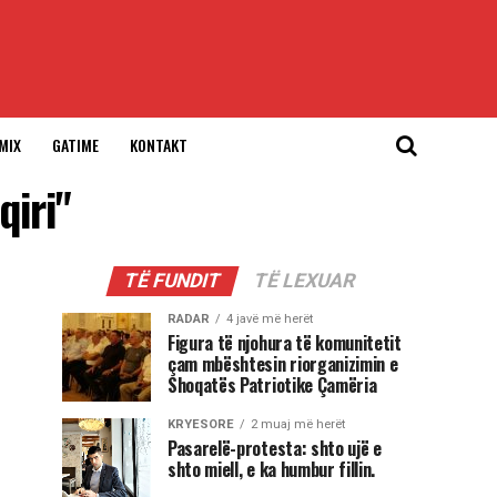
MIX
GATIME
KONTAKT
qiri"
TË FUNDIT
TË LEXUAR
RADAR
4 javë më herët
Figura të njohura të komunitetit
çam mbështesin riorganizimin e
Shoqatës Patriotike Çamëria
KRYESORE
2 muaj më herët
Pasarelë-protesta: shto ujë e
shto miell, e ka humbur fillin.