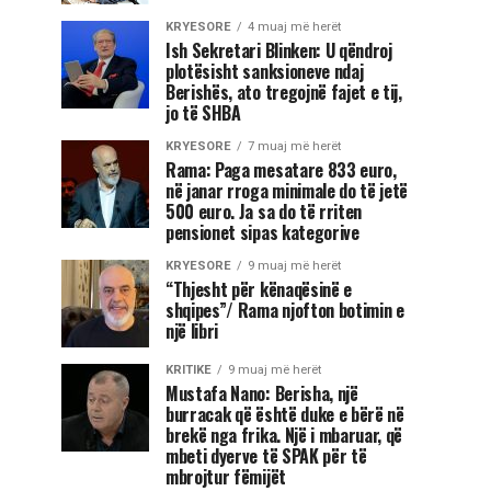
KRYESORE
4 muaj më herët
Ish Sekretari Blinken: U qëndroj
plotësisht sanksioneve ndaj
Berishës, ato tregojnë fajet e tij,
jo të SHBA
KRYESORE
7 muaj më herët
Rama: Paga mesatare 833 euro,
në janar rroga minimale do të jetë
500 euro. Ja sa do të rriten
pensionet sipas kategorive
KRYESORE
9 muaj më herët
“Thjesht për kënaqësinë e
shqipes”/ Rama njofton botimin e
një libri
KRITIKE
9 muaj më herët
Mustafa Nano: Berisha, një
burracak që është duke e bërë në
brekë nga frika. Një i mbaruar, që
mbeti dyerve të SPAK për të
mbrojtur fëmijët